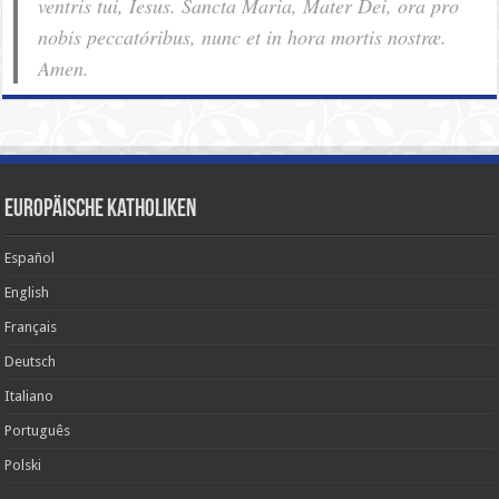
ventris tui, Iesus. Sancta Maria, Mater Dei, ora pro
nobis pec­ca­tóribus, nunc et in hora mortis nostræ.
Amen.
Europäische Katholiken
Español
English
Français
Deutsch
Italiano
Português
Polski