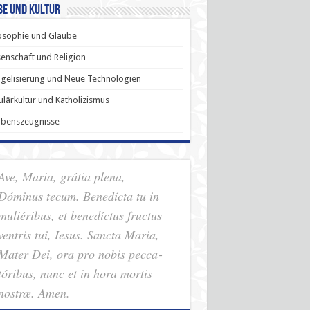
be und Kultur
osophie und Glaube
enschaft und Religion
gelisierung und Neue Technologien
lärkultur und Katholizismus
ubenszeugnisse
Ave, Maria, grátia plena,
Dóminus tecum. Benedícta tu in
muliéribus, et benedíctus fructus
ventris tui, Iesus. Sancta Maria,
Mater Dei, ora pro nobis pec­ca­
tóribus, nunc et in hora mortis
nostræ. Amen.