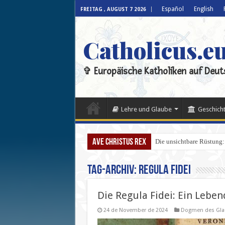
Español
English
FREITAG , AUGUST 7 2026
Catholicus.e
✞ Europäische Katholiken auf Deut
Lehre und Glaube
Geschicht
Ave Christus Rex
Die unsichtbare Rüstung:
Tag-Archiv:
Regula Fidei
Die Regula Fidei: Ein Leben
24 de November de 2024
Dogmen des Gla