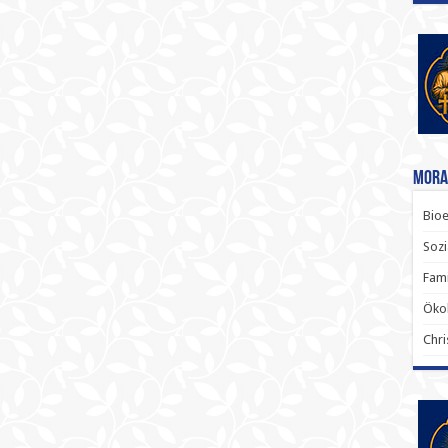
Mora
Bioe
Sozi
Fami
Ökol
Chri