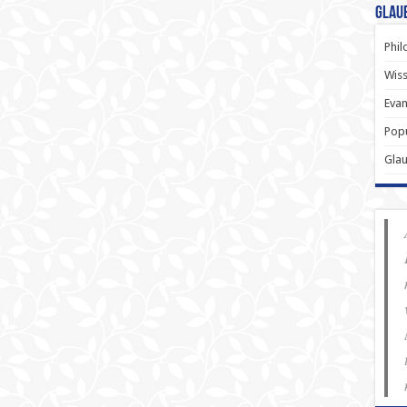
Glau
Phil
Wiss
Evan
Popu
Gla