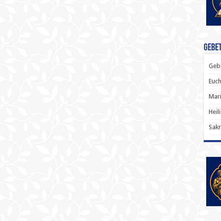
Gebet
Gebe
Euch
Mari
Heil
Sakr