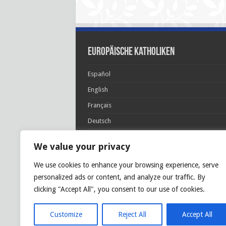
Europäische Katholiken
Español
English
Français
Deutsch
Italiano
We value your privacy
Português
We use cookies to enhance your browsing experience, serve
Polski
personalized ads or content, and analyze our traffic. By
Glória Patri, et Fílio, et Spirítui Sancto. Sicut era
clicking "Accept All", you consent to our use of cookies.
princípio, et nunc et semper et in sǽcula
sæculórum. Amen.
Customize
Reject All
Accept All