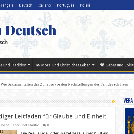
Français
Deutsch
Italiano
Português
Polski
u Deutsch
sch
e und Tradition
Moral und Christliches Leben
Gebet und Spiritu
 Wie Sakramentalien das Zuhause vor den Nachstellungen des Feindes schützen
Vera 
diger Leitfaden für Glaube und Einheit
ubens
,
Lehre und Glaube
0
Die Regula Fidei, oder „Regel des Glaubens“, ist ein