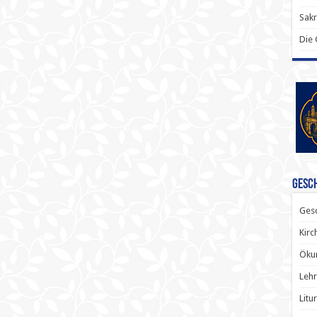
Sak
Die
Gesch
Gesc
Kirc
Ökum
Lehr
Litu