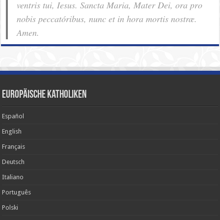
ventris tui, Iesus. Sancta Maria, Mater Dei, ora pro
nobis pec­ca­tóribus, nunc et in hora mortis nostræ.
Amen.
Europäische Katholiken
Español
English
Français
Deutsch
Italiano
Português
Polski