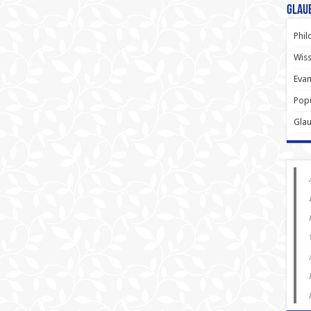
Glau
Phil
Wiss
Evan
Popu
Gla