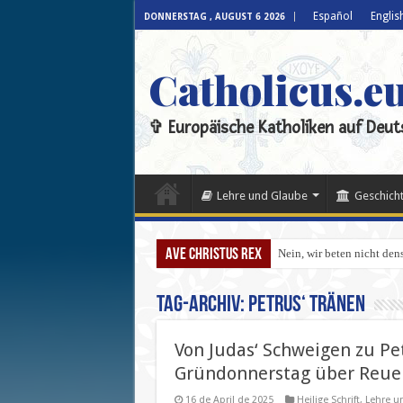
Español
Englis
DONNERSTAG , AUGUST 6 2026
Catholicus.e
✞ Europäische Katholiken auf Deut
Lehre und Glaube
Geschicht
Ave Christus Rex
Nein, wir beten nicht den
Tag-Archiv:
Petrus‘ Tränen
Von Judas‘ Schweigen zu Pe
Gründonnerstag über Reue
16 de April de 2025
Heilige Schrift
,
Lehre u