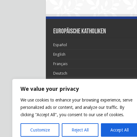
Europäische Katholiken
Español
English
Français
Deutsch
Italiano
We value your privacy
Português
We use cookies to enhance your browsing experience, serve
Polski
personalized ads or content, and analyze our traffic. By
Glória Patri, et Fílio, et Spirítui Sancto. Sicut era
clicking "Accept All", you consent to our use of cookies.
princípio, et nunc et semper et in sǽcula
sæculórum. Amen.
Customize
Reject All
Accept All