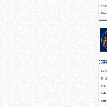
Sak
Die
Gesch
Gesc
Kirc
Ökum
Lehr
Litu