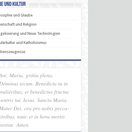
be und Kultur
osophie und Glaube
enschaft und Religion
gelisierung und Neue Technologien
lärkultur und Katholizismus
ubenszeugnisse
Ave, Maria, grátia plena,
Dóminus tecum. Benedícta tu in
muliéribus, et benedíctus fructus
ventris tui, Iesus. Sancta Maria,
Mater Dei, ora pro nobis pec­ca­
tóribus, nunc et in hora mortis
nostræ. Amen.