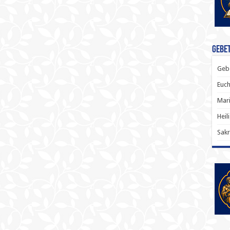
Gebet
Gebe
Euch
Mari
Heil
Sakr