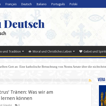
h
Français
Deutsch
Italiano
Português
Polski
u Deutsch
sch
e und Tradition
Moral und Christliches Leben
Gebet und Spiritu
selben Gott an: Eine katholische Betrachtung von Nostra Aetate über die nichtchri
Vera 
trus‘ Tränen: Was wir am
 lernen können
nd Glaube
0