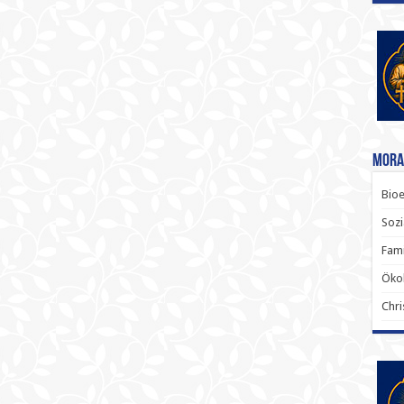
Mora
Bioe
Sozi
Fami
Ökol
Chri