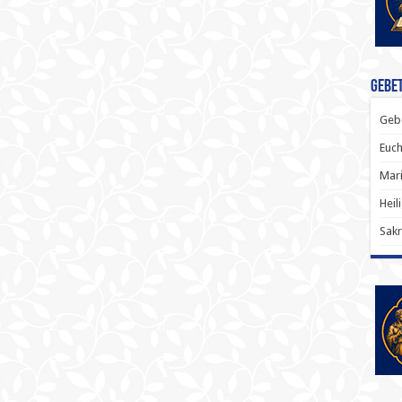
Gebet
Gebe
Euch
Mari
Heil
Sakr