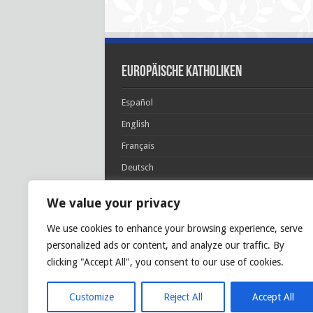
Europäische Katholiken
Español
English
Français
Deutsch
Italiano
We value your privacy
Português
We use cookies to enhance your browsing experience, serve
Polski
personalized ads or content, and analyze our traffic. By
Glória Patri, et Fílio, et Spirítui Sancto. Sicut era
clicking "Accept All", you consent to our use of cookies.
princípio, et nunc et semper et in sǽcula
sæculórum. Amen.
Customize
Reject All
Accept All