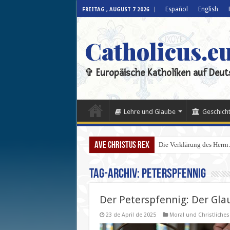
Español
English
FREITAG , AUGUST 7 2026
Catholicus.e
✞ Europäische Katholiken auf Deut
Lehre und Glaube
Geschicht
Ave Christus Rex
Die Verklärung des Herrn: 
Tag-Archiv:
Peterspfennig
Der Peterspfennig: Der Gla
23 de April de 2025
Moral und Christliche