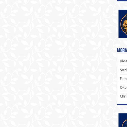
Mora
Bioe
Sozi
Fami
Ökol
Chri