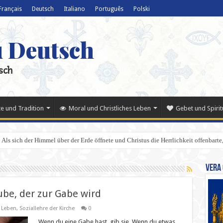
Français
Deutsch
Italiano
Português
Polski
u Deutsch
sch
e und Tradition
Moral und Christliches Leben
Gebet und Spiritu
Als sich der Himmel über der Erde öffnete und Christus die Herrlichkeit offenbarte,
Vera 
ube, der zur Gabe wird
s Leben
,
Soziallehre der Kirche
0
„Wenn du eine Gabe hast, gib sie. Wenn du etwas