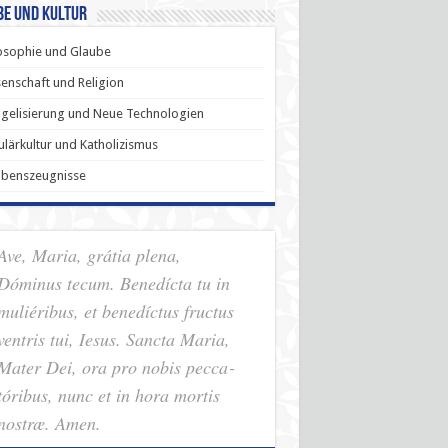
be und Kultur
osophie und Glaube
enschaft und Religion
gelisierung und Neue Technologien
lärkultur und Katholizismus
ubenszeugnisse
Ave, Maria, grátia plena,
Dóminus tecum. Benedícta tu in
muliéribus, et benedíctus fructus
ventris tui, Iesus. Sancta Maria,
Mater Dei, ora pro nobis pec­ca­
tóribus, nunc et in hora mortis
nostræ. Amen.