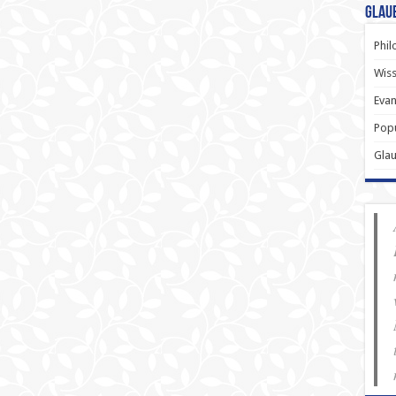
Glau
Phil
Wiss
Evan
Popu
Gla