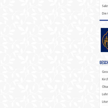
Sak
Die
Gesch
Gesc
Kirc
Ökum
Lehr
Litu