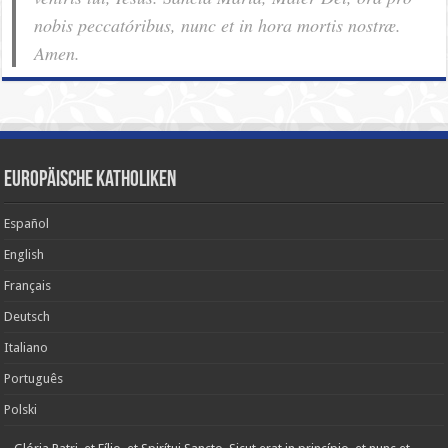
nobis pec­ca­tóribus, nunc et in hora mortis nostræ.
Amen.
Europäische Katholiken
Español
English
Français
Deutsch
Italiano
Português
Polski