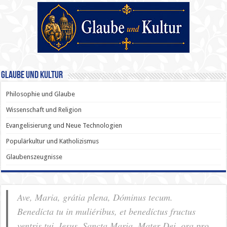
Glaube und Kultur
Philosophie und Glaube
Wissenschaft und Religion
Evangelisierung und Neue Technologien
Populärkultur und Katholizismus
Glaubenszeugnisse
Ave, Maria, grátia plena, Dóminus tecum.
Benedícta tu in muliéribus, et benedíctus fructus
ventris tui, Iesus. Sancta Maria, Mater Dei, ora pro