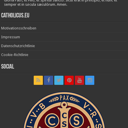
Glória Patri, et Fílio, et Spirítui Sancto. Sicut erat in princípio, et nunc et
semper et in sǽcula sæculórum. Amen.
Catholicus.eu
Motivationsschreiben
Impressum
Datenschutzrichtlinie
Cookie-Richtlinie
Social