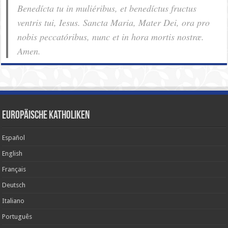
Benedícta tu in muliéribus, et benedíctus fructus
ventris tui, Iesus. Sancta Maria, Mater Dei, ora pro
nobis pec­ca­tóribus, nunc et in hora mortis nostræ.
Amen.
Europäische Katholiken
Español
English
Français
Deutsch
Italiano
Português