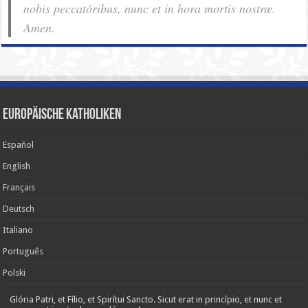
nobis pec­ca­tóribus, nunc et in hora mortis nostræ.
Amen.
Europäische Katholiken
Español
English
Français
Deutsch
Italiano
Português
Polski
Glória Patri, et Fílio, et Spirítui Sancto. Sicut erat in princípio, et nunc et