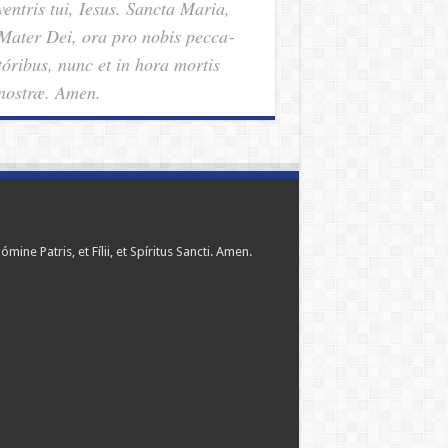
ventris tui, Iesus. Sancta Maria,
Mater Dei, ora pro nobis pec­ca­
tóribus, nunc et in hora mortis
nostræ. Amen.
ómine Patris, et Fílii, et Spíritus Sancti. Amen.