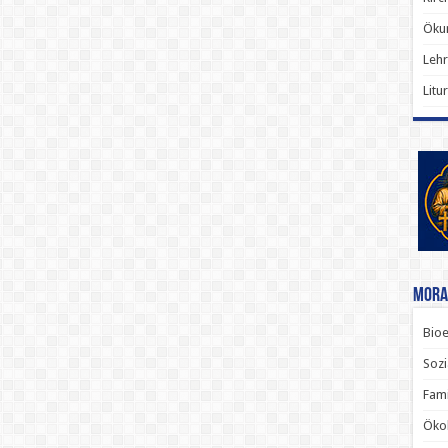
Ökum
Lehr
Litu
Mora
Bioe
Sozi
Fami
Ökol