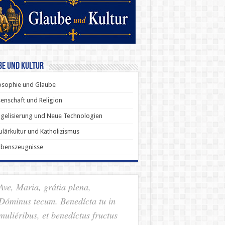
be und Kultur
osophie und Glaube
enschaft und Religion
gelisierung und Neue Technologien
lärkultur und Katholizismus
ubenszeugnisse
Ave, Maria, grátia plena,
Dóminus tecum. Benedícta tu in
muliéribus, et benedíctus fructus