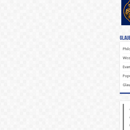
Glau
Phil
Wiss
Evan
Popu
Gla