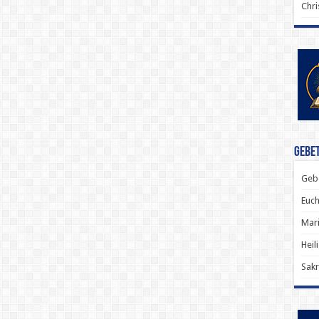
Chri
Gebet
Gebe
Euch
Mari
Heil
Sakr