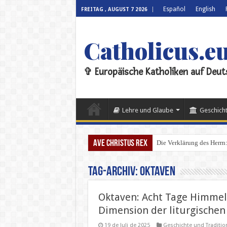
Español
English
FREITAG , AUGUST 7 2026
Catholicus.e
✞ Europäische Katholiken auf Deut
Lehre und Glaube
Geschicht
Ave Christus Rex
Die Verklärung des Herrn: 
Tag-Archiv:
Oktaven
Oktaven: Acht Tage Himmel 
Dimension der liturgischen
19 de Juli de 2025
Geschichte und Traditio