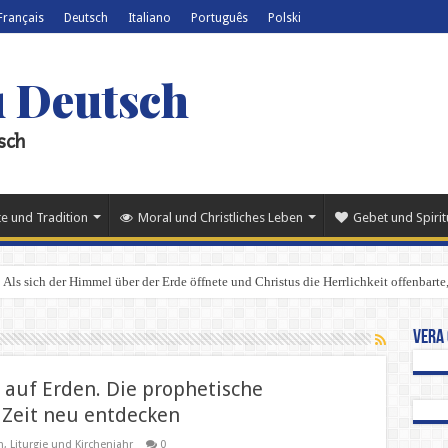
Français
Deutsch
Italiano
Português
Polski
u Deutsch
sch
e und Tradition
Moral und Christliches Leben
Gebet und Spiritu
Als sich der Himmel über der Erde öffnete und Christus die Herrlichkeit offenbarte,
Vera 
auf Erden. Die prophetische
 Zeit neu entdecken
n
,
Liturgie und Kirchenjahr
0