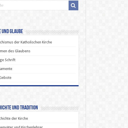
e und Glaube
chismus der Katholischen Kirche
men des Glaubens
ige Schrift
ramente
 Gebote
ichte und Tradition
hichte der Kirche
henväter und Kirchenlehrer