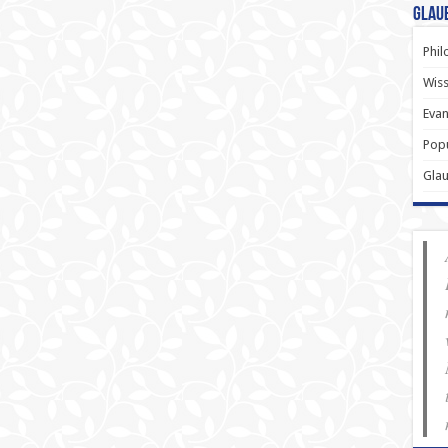
Glau
Phil
Wiss
Evan
Popu
Gla