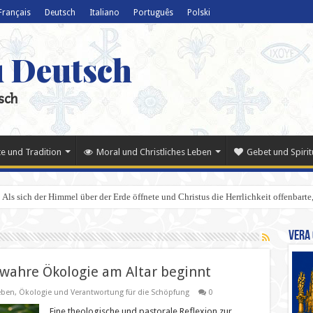
Français
Deutsch
Italiano
Português
Polski
u Deutsch
sch
e und Tradition
Moral und Christliches Leben
Gebet und Spiritu
Als sich der Himmel über der Erde öffnete und Christus die Herrlichkeit offenbarte,
Vera 
wahre Ökologie am Altar beginnt
eben
,
Ökologie und Verantwortung für die Schöpfung
0
Eine theologische und pastorale Reflexion zur