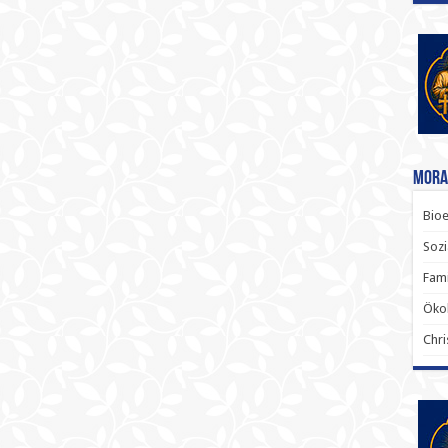
Mora
Bioe
Sozi
Fami
Ökol
Chri