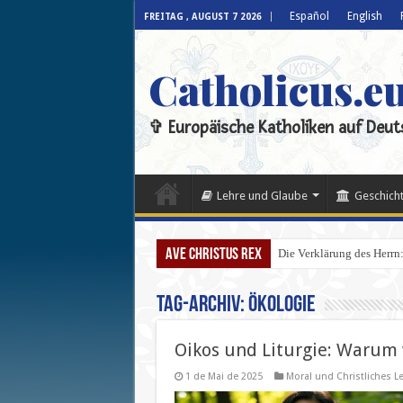
Español
English
FREITAG , AUGUST 7 2026
Catholicus.e
✞ Europäische Katholiken auf Deut
Lehre und Glaube
Geschicht
Ave Christus Rex
Die Verklärung des Herrn: 
Tag-Archiv:
Ökologie
Oikos und Liturgie: Warum 
1 de Mai de 2025
Moral und Christliches L