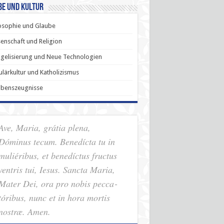
be und Kultur
osophie und Glaube
enschaft und Religion
gelisierung und Neue Technologien
lärkultur und Katholizismus
ubenszeugnisse
Ave, Maria, grátia plena,
Dóminus tecum. Benedícta tu in
muliéribus, et benedíctus fructus
ventris tui, Iesus. Sancta Maria,
Mater Dei, ora pro nobis pec­ca­
tóribus, nunc et in hora mortis
nostræ. Amen.