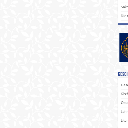
Sak
Die
Gesch
Gesc
Kirc
Ökum
Lehr
Litu