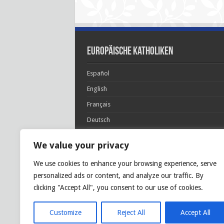
Europäische Katholiken
Español
English
Français
Deutsch
Italiano
We value your privacy
Português
We use cookies to enhance your browsing experience, serve
Polski
personalized ads or content, and analyze our traffic. By
Glória Patri, et Fílio, et Spirítui Sancto. Sicut era
clicking "Accept All", you consent to our use of cookies.
princípio, et nunc et semper et in sǽcula
sæculórum. Amen.
Customize
Reject All
Accept All