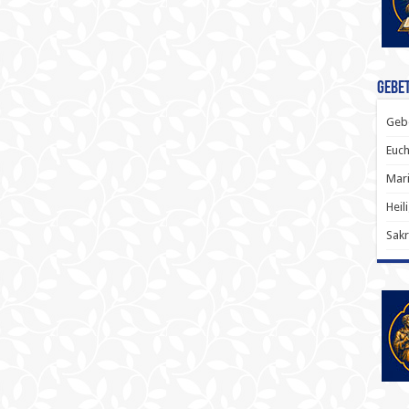
Gebet
Gebe
Euch
Mari
Heil
Sakr