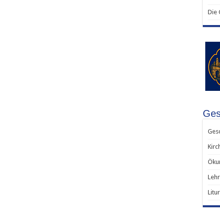
Die
Ges
Gesc
Kirc
Ökum
Lehr
Litu