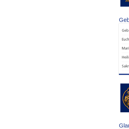
Gebe
Gebe
Euch
Mari
Heil
Sakr
Gla