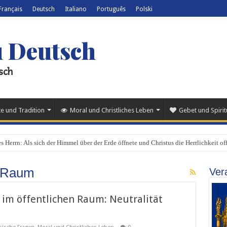
Français
Deutsch
Italiano
Português
Polski
u Deutsch
sch
e und Tradition
Moral und Christliches Leben
Gebet und Spiritu
s Herrn: Als sich der Himmel über der Erde öffnete und Christus die Herrlichkeit off
n Raum
Ver
e im öffentlichen Raum: Neutralität