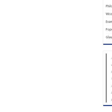
Phil
Wiss
Evan
Popu
Gla