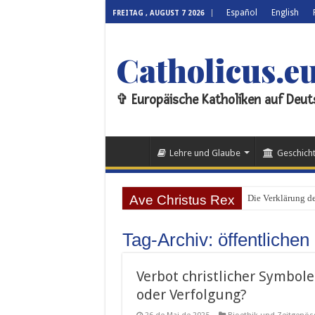
Español
English
FREITAG , AUGUST 7 2026
Catholicus.e
✞ Europäische Katholiken auf Deut
Lehre und Glaube
Geschicht
Ave Christus Rex
Die Verklärung de
Tag-Archiv:
öffentliche
Verbot christlicher Symbol
oder Verfolgung?