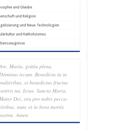
osophie und Glaube
enschaft und Religion
gelisierung und Neue Technologien
lärkultur und Katholizismus
ubenszeugnisse
Ave, Maria, grátia plena,
Dóminus tecum. Benedícta tu in
muliéribus, et benedíctus fructus
ventris tui, Iesus. Sancta Maria,
Mater Dei, ora pro nobis pec­ca­
tóribus, nunc et in hora mortis
nostræ. Amen.