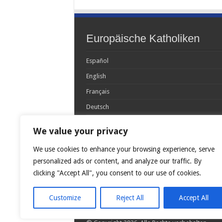
Europäische Katholiken
Español
English
Français
Deutsch
Italiano
We value your privacy
Português
We use cookies to enhance your browsing experience, serve
Polski
personalized ads or content, and analyze our traffic. By
Glória Patri, et Fílio, et Spirítui Sancto. Sicut era
clicking "Accept All", you consent to our use of cookies.
princípio, et nunc et semper et in sǽcula
sæculórum. Amen.
Customize
Reject All
Accept All