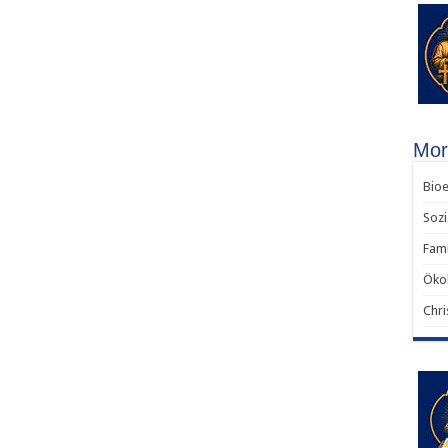
Mor
Bioe
Sozi
Fami
Ökol
Chri