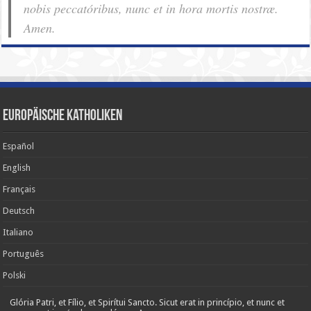
nobis pec­ca­tóribus, nunc et in hora mortis nostræ.
Amen.
Europäische Katholiken
Español
English
Français
Deutsch
Italiano
Português
Polski
Glória Patri, et Fílio, et Spirítui Sancto. Sicut erat in princípio, et nunc et