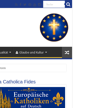
alität
Glaube und Kultur
ützen
a Catholica Fides