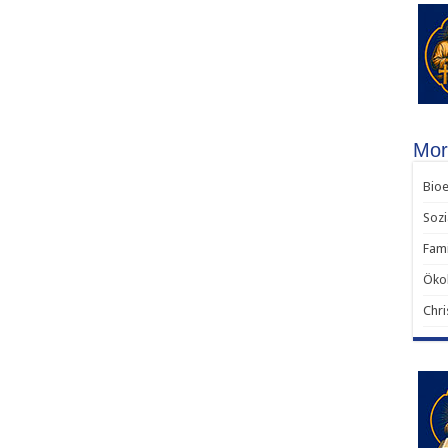
Mor
Bioe
Sozi
Fami
Ökol
Chri