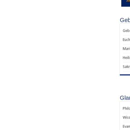
Gebe
Gebe
Euch
Mari
Heil
Sakr
Gla
Phil
Wiss
Evan