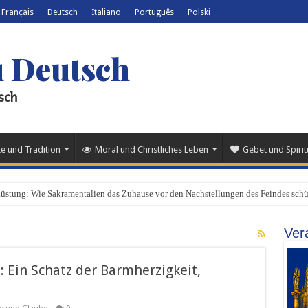
Français
Deutsch
Italiano
Português
Polski
u Deutsch
sch
e und Tradition
Moral und Christliches Leben
Gebet und Spiritu
Rüstung: Wie Sakramentalien das Zuhause vor den Nachstellungen des Feindes sch
Ver
 Ein Schatz der Barmherzigkeit,