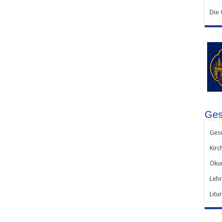
Die
Ges
Gesc
Kirc
Ökum
Lehr
Litu