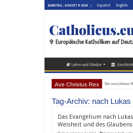
Español
English
SAMSTAG , AUGUST 8 2026
Catholicus.e
✞ Europäische Katholiken auf Deut
Lehre und Glaube
Geschicht
Ave Christus Rex
Die unsichtbare 
Tag-Archiv:
nach Lukas
Das Evangelium nach Lukas:
Weisheit und des Glaubens