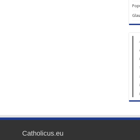
Popu
Gla
Catholicus.eu