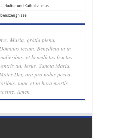
lärkultur und Katholizismus
ubenszeugnisse
Ave, Maria, grátia plena,
Dóminus tecum. Benedícta tu in
muliéribus, et benedíctus fructus
ventris tui, Iesus. Sancta Maria,
Mater Dei, ora pro nobis pec­ca­
tóribus, nunc et in hora mortis
nostræ. Amen.