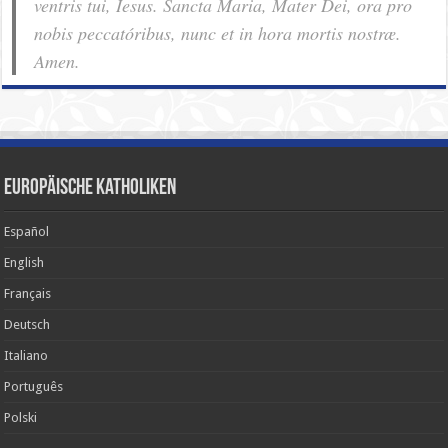
ventris tui, Iesus. Sancta Maria, Mater Dei, ora pro
nobis pec­ca­tóribus, nunc et in hora mortis nostræ.
Amen.
Europäische Katholiken
Español
English
Français
Deutsch
Italiano
Português
Polski