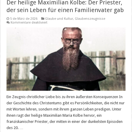
Der heilige Maximilian Kolbe: Der Priester,
der sein Leben für einen Familienvater gab
5 de März de 2026
Glaube und Kultur
,
Glaubenszeugnisse
für
Kommentare deaktiviert
Der
heilige
Maximilian
Kolbe:
Der
Priester,
der
sein
Leben
für
einen
Familienvater
gab
Ein Zeugnis christlicher Liebe bis zu ihren äußersten Konsequenzen In
der Geschichte des Christentums gibt es Persönlichkeiten, die nicht nur
mit Worten lehren, sondern mit ihrem ganzen Leben predigen. Unter
ihnen ragt der heilige Maximilian Maria Kolbe hervor, ein
franziskanischer Priester, der mitten in einer der dunkelsten Episoden
des 20. …