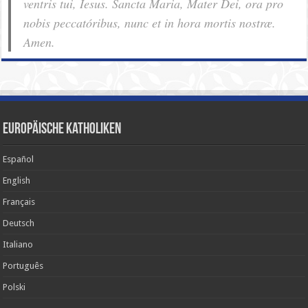
ventris tui, Iesus. Sancta Maria, Mater Dei, ora pro
nobis pec­ca­tóribus, nunc et in hora mortis nostræ.
Amen.
Europäische Katholiken
Español
English
Français
Deutsch
Italiano
Português
Polski