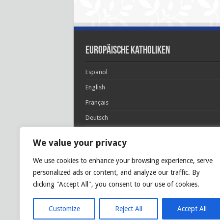
Europäische Katholiken
Español
English
Français
Deutsch
Italiano
We value your privacy
Português
We use cookies to enhance your browsing experience, serve
Polski
personalized ads or content, and analyze our traffic. By
Glória Patri, et Fílio, et Spirítui Sancto. Sicut era
clicking "Accept All", you consent to our use of cookies.
princípio, et nunc et semper et in sǽcula
sæculórum. Amen.
Customize
Reject All
Accept All