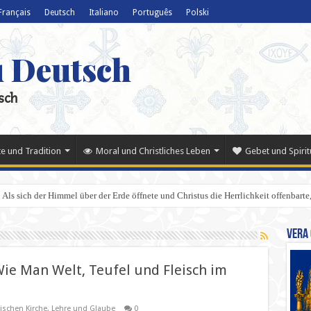
Français
Deutsch
Italiano
Português
Polski
u Deutsch
sch
e und Tradition
Moral und Christliches Leben
Gebet und Spiritu
Als sich der Himmel über der Erde öffnete und Christus die Herrlichkeit offenbarte,
Vera 
Wie Man Welt, Teufel und Fleisch im
ischen Kirche
,
Lehre und Glaube
0