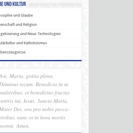
be und Kultur
osophie und Glaube
enschaft und Religion
gelisierung und Neue Technologien
lärkultur und Katholizismus
ubenszeugnisse
Ave, Maria, grátia plena,
Dóminus tecum. Benedícta tu in
muliéribus, et benedíctus fructus
ventris tui, Iesus. Sancta Maria,
Mater Dei, ora pro nobis pec­ca­
tóribus, nunc et in hora mortis
nostræ. Amen.