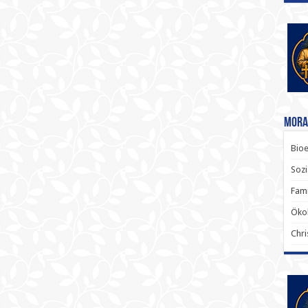
Mora
Bioe
Sozi
Fami
Ökol
Chri