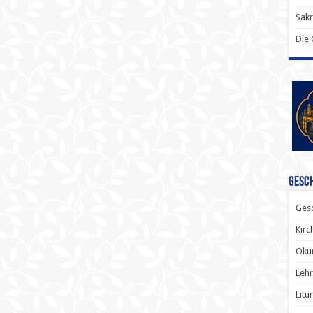
Sak
Die
Gesch
Gesc
Kirc
Ökum
Lehr
Litu