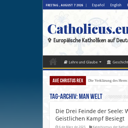
Español
English
FREITAG , AUGUST 7 2026
Catholicus.e
✞ Europäische Katholiken auf Deut
Lehre und Glaube
Geschicht
Ave Christus Rex
Die Verklärung des Herrn: 
Tag-Archiv:
Man Welt
Die Drei Feinde der Seele: 
Geistlichen Kampf Besiegt
6 de März de 2025
Katechismus der Kathol