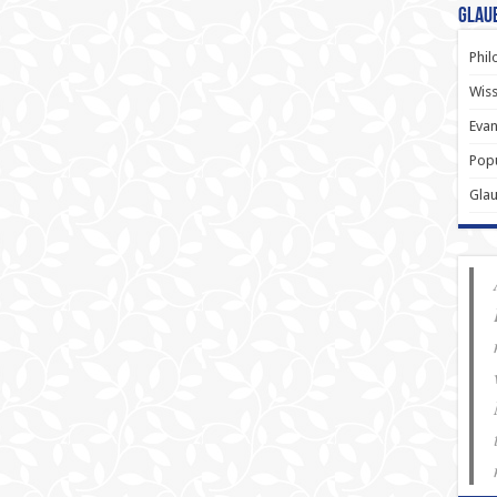
Glau
Phil
Wiss
Evan
Popu
Gla