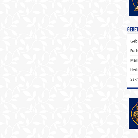
Gebet
Gebe
Euch
Mari
Heil
Sakr