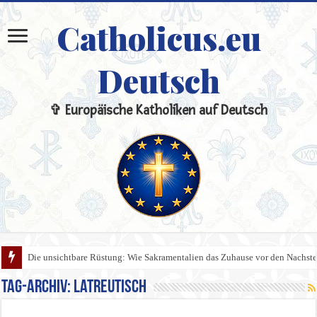
Catholicus.eu
Deutsch
✞ Europäische Katholiken auf Deutsch
Die unsichtbare Rüstung: Wie Sakramentalien das Zuhause vor den Nachste
Tag-Archiv:
latreutisch