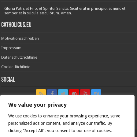
Glória Patri, et Fílio, et Spirítui Sancto. Sicut erat in princípio, et nunc et
semper et in sǽcula sæculórum. Amen.
Catholicus.eu
Motivationsschreiben
Impressum
Datenschutzrichtlinie
Cookie-Richtlinie
Social
We value your privacy
We use cookies to enhance your browsing experience, serve
In nómine Patris, et Fílii, et Spíritus Sancti. Amen.
personalized ads or content, and analyze our traffic. By
clicking "Accept All", you consent to our use of cookies.
Deutsche Version von
Catholicus.eu
| Originalversion in
Español