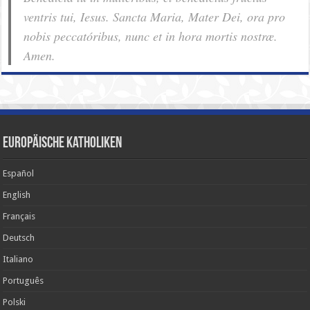
ventris tui, Iesus. Sancta Maria, Mater Dei, ora pro
nobis pec­ca­tóribus, nunc et in hora mortis nostræ.
Amen.
Europäische Katholiken
Español
English
Français
Deutsch
Italiano
Português
Polski