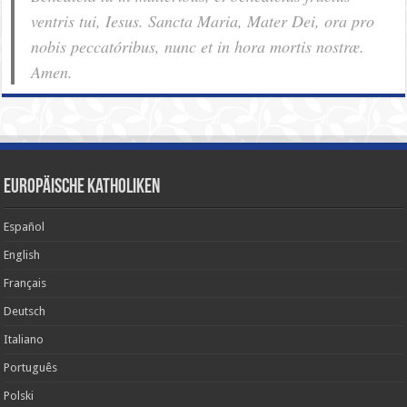
ventris tui, Iesus. Sancta Maria, Mater Dei, ora pro
nobis pec­ca­tóribus, nunc et in hora mortis nostræ.
Amen.
Europäische Katholiken
Español
English
Français
Deutsch
Italiano
Português
Polski