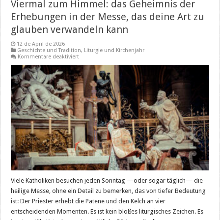
Viermal zum Himmel: das Geheimnis der
Erhebungen in der Messe, das deine Art zu
glauben verwandeln kann
12 de April de 2026
Geschichte und Tradition
,
Liturgie und Kirchenjahr
für
Kommentare deaktiviert
Viermal
zum
Himmel:
das
Geheimnis
der
Erhebungen
in
der
Messe,
das
deine
Art
zu
glauben
verwandeln
kann
Viele Katholiken besuchen jeden Sonntag —oder sogar täglich— die
heilige Messe, ohne ein Detail zu bemerken, das von tiefer Bedeutung
ist: Der Priester erhebt die Patene und den Kelch an vier
entscheidenden Momenten. Es ist kein bloßes liturgisches Zeichen. Es