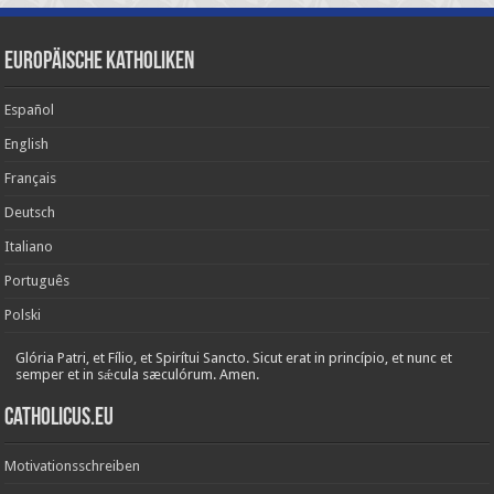
Europäische Katholiken
Español
English
Français
Deutsch
Italiano
Português
Polski
Glória Patri, et Fílio, et Spirítui Sancto. Sicut erat in princípio, et nunc et
semper et in sǽcula sæculórum. Amen.
Catholicus.eu
Motivationsschreiben