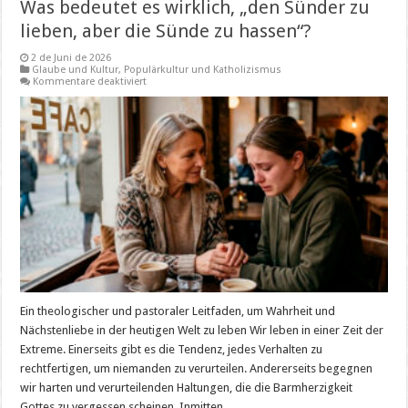
Was bedeutet es wirklich, „den Sünder zu
lieben, aber die Sünde zu hassen“?
2 de Juni de 2026
Glaube und Kultur
,
Populärkultur und Katholizismus
für
Kommentare deaktiviert
Was
bedeutet
es
wirklich,
„den
Sünder
zu
lieben,
aber
die
Sünde
zu
hassen“?
Ein theologischer und pastoraler Leitfaden, um Wahrheit und
Nächstenliebe in der heutigen Welt zu leben Wir leben in einer Zeit der
Extreme. Einerseits gibt es die Tendenz, jedes Verhalten zu
rechtfertigen, um niemanden zu verurteilen. Andererseits begegnen
wir harten und verurteilenden Haltungen, die die Barmherzigkeit
Gottes zu vergessen scheinen. Inmitten …