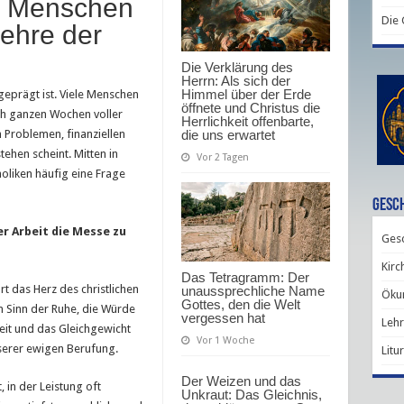
s Menschen
Die
lehre der
Die Verklärung des
Herrn: Als sich der
Himmel über der Erde
 geprägt ist. Viele Menschen
öffnete und Christus die
ch ganzen Wochen voller
Herrlichkeit offenbarte,
die uns erwartet
n Problemen, finanziellen
tehen scheint. Mitten in
Vor 2 Tagen
holiken häufig eine Frage
Gesch
r Arbeit die Messe zu
Gesc
Kirc
Das Tetragramm: Der
rt das Herz des christlichen
unaussprechliche Name
Ökum
Gottes, den die Welt
n Sinn der Ruhe, die Würde
vergessen hat
Lehr
eit und das Gleichgewicht
Vor 1 Woche
nserer ewigen Berufung.
Litu
Der Weizen und das
, in der Leistung oft
Unkraut: Das Gleichnis,