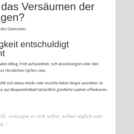
 das Versäumen der
igen?
t des Gewissens.
keit entschuldigt
ht
len Alltag. Früh aufzustehen, sich anzustrengen oder den
es christlichen Opfers sein.
ühlt sich etwas müde oder möchte lieber länger ausruhen. In
 aus Bequemlichkeit tatsächlich geistliche Lauheit offenbaren.
l, verleugne er sich selbst, nehme täglich sein
ch.“