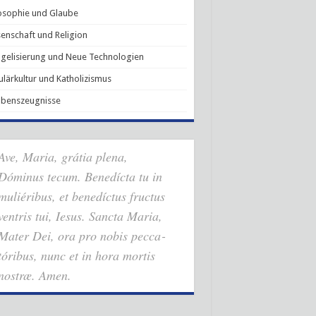
osophie und Glaube
enschaft und Religion
gelisierung und Neue Technologien
lärkultur und Katholizismus
ubenszeugnisse
Ave, Maria, grátia plena,
Dóminus tecum. Benedícta tu in
muliéribus, et benedíctus fructus
ventris tui, Iesus. Sancta Maria,
Mater Dei, ora pro nobis pec­ca­
tóribus, nunc et in hora mortis
nostræ. Amen.