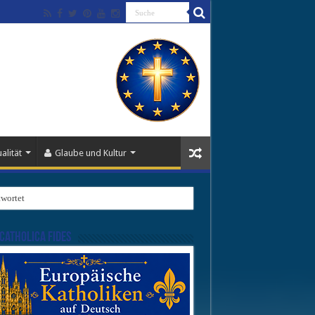
alität
Glaube und Kultur
wortet
Catholica Fides