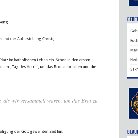
Gebet
bens;
Gebe
 und der Auferstehung Christi;
Euch
Mari
Heil
latz im katholischen Leben ein. Schon in den ersten
en am „Tag des Herrn“, um das Brot zu brechen und die
Sakr
 als wir versammelt waren, um das Brot zu
eiligung der Gott geweihten Zeit hin:
Glau