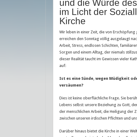
und die Würde de
die
Messe
im Licht der Sozial
zu
versäumen?
Kirche
Wir leben in einer Zeit, die von Erschöpfung
erreichen den Sonntag völlig ausgelaugt na
Arbeit, Stress, endlosen Schichten, familiäre
Sorgen und einem Alltag, der niemals stillzus
dieser Realität taucht im Gewissen vieler Kat
auf:
Ist es eine Sünde, wegen Müdigkeit ode
versäumen?
Dies ist keine oberflächliche Frage. Sie berüh
Lebens selbst: unsere Beziehung zu Gott, de
der menschlichen Arbeit, die Heiligung der Z
zwischen unseren irdischen Pflichten und u
Darüber hinaus bietet die Kirche in einer Welt