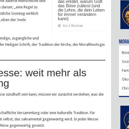
ine zutiefst menschliche und
das erklärt, warum Gott
das Böse zulässt (und
ch darum, „eine Regel zu
die Lehre, die dein Leben
stliche Sonntag wirklich
für immer verändern
kann)
 Leben der Seele
Vor 2 Wochen
ründige, zugängliche und
Mora
er Heiligen Schrift, der Tradition der Kirche, der Moraltheologie
Bioe
Sozi
sse: weit mehr als
Fami
Ökol
ng
Chri
e sündhaft sein kann, müssen wir zunächst verstehen, was die
schaftliche Versammlung oder eine kulturelle Tradition. Für
isti selbst, das sakramental gegenwärtig wird. In jeder Messe
Weise gegenwärtig gesetzt.