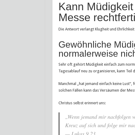
Kann Müdigkeit
Messe rechtfert
Die Antwort verlangt Klugheit und Ehrlichkei
Gewöhnliche Müdig
normalerweise nic
Sehr oft gehört Müdigkeit einfach zum norma
Tagesablauf neu zu organisieren, kann Teil d
Manchmal „hat jemand einfach keine Lust“, f
solchen Fällen kann das Versäumen der Messe
Christus selbst erinnert uns:
„Wenn jemand mir nachfolgen wil
Kreuz auf sich und folge mir na
— Lukas 9,23