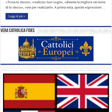
«Trova te stesso», «realizza i tuoi sogni», «diventa la migliore versione
di te stesso», «vivi per realizzarti». A prima vista, queste espressioni …
Leggi di più »
Vera catholica fides