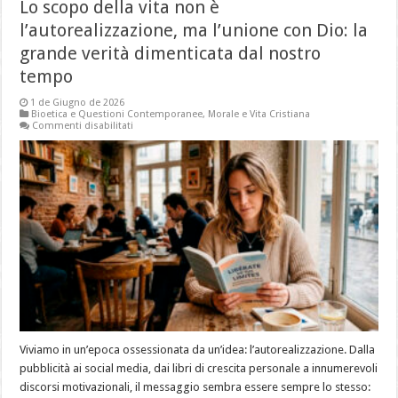
Lo scopo della vita non è
l’autorealizzazione, ma l’unione con Dio: la
grande verità dimenticata dal nostro
tempo
1 de Giugno de 2026
Bioetica e Questioni Contemporanee
,
Morale e Vita Cristiana
su
Commenti disabilitati
Lo
scopo
della
vita
non
è
l’autorealizzazione,
ma
l’unione
con
Dio:
la
grande
verità
dimenticata
dal
nostro
tempo
Viviamo in un’epoca ossessionata da un’idea: l’autorealizzazione. Dalla
pubblicità ai social media, dai libri di crescita personale a innumerevoli
discorsi motivazionali, il messaggio sembra essere sempre lo stesso: