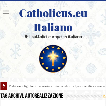
Catholicus.eu
Italiano
✞ I cattolici europei in italiano
Padri santi, figli forti: La missione irrinunciabile del pater familias secondo
Tag Archivi:
autorealizzazione