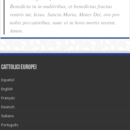
Benedícta tu in muliéribus, et benedíctus fructus
ventris tui, Iesus. Sancta Maria, Mater Dei, ora pro
nobis pec­ca­tóribus, nunc et in hora mortis nostræ.
Amen.
cattolici europei
Español
English
Français
Deutsch
Italiano
Português