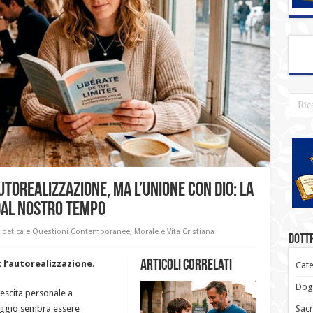
autorealizzazione, ma l’unione con Dio: la
dal nostro tempo
ioetica e Questioni Contemporanee
,
Morale e Vita Cristiana
Dottr
Articoli correlati
:
l’autorealizzazione
.
Cate
Dogm
crescita personale a
Sacr
saggio sembra essere