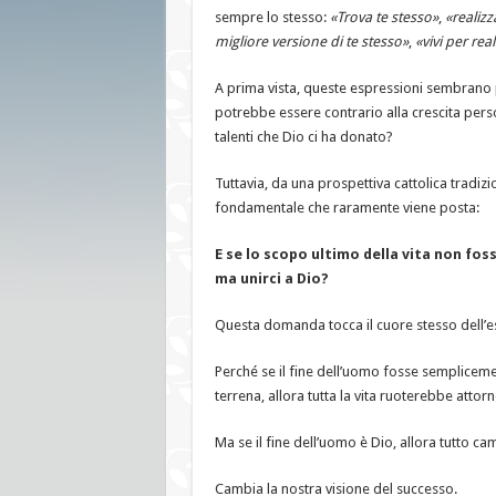
l’unione
sempre lo stesso:
«Trova te stesso»
,
«realizz
con
migliore versione di te stesso»
,
«vivi per real
Dio:
la
grande
verità
A prima vista, queste espressioni sembrano p
dimenticata
potrebbe essere contrario alla crescita pers
dal
nostro
talenti che Dio ci ha donato?
tempo
Tuttavia, da una prospettiva cattolica tradi
fondamentale che raramente viene posta:
E se lo scopo ultimo della vita non foss
ma unirci a Dio?
Questa domanda tocca il cuore stesso dell’e
Perché se il fine dell’uomo fosse semplicemen
terrena, allora tutta la vita ruoterebbe attorno
Ma se il fine dell’uomo è Dio, allora tutto ca
Cambia la nostra visione del successo.