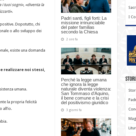
a i tuoi sogni»
,
«diventa la
Sac
izzarti»
.
I C
Padri santi, figli forti: La
missione irrinunciabile
ositive. Dopotutto, chi
del pater familias
onale o allo sviluppo dei
secondo la Chiesa
2 ore fa
zionale, esiste una domanda
e realizzare noi stessi,
Stori
Perché la legge umana
che ignora la legge
naturale diventa violenza:
sistenza umana.
Stor
San Tommaso d’Aquino,
il bene comune e la crisi
Padr
te la propria felicità
del positivismo giuridico
 all’io.
Conc
3 giorni fa
Magi
mbia.
Litu