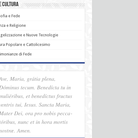
e Cultura
sofia e Fede
nza e Religione
gelizzazione e Nuove Tecnologie
ura Popolare e Cattolicesimo
imonianze di Fede
Ave, Maria, grátia plena,
Dóminus tecum. Benedícta tu in
muliéribus, et benedíctus fructus
ventris tui, Iesus. Sancta Maria,
Mater Dei, ora pro nobis pec­ca­
tóribus, nunc et in hora mortis
nostræ. Amen.