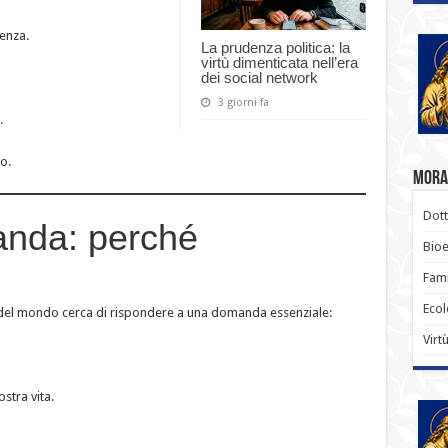
enza.
La prudenza politica: la
virtù dimenticata nell’era
dei social network
3 giorni fa
.
o.
Moral
Dott
nda: perché
Bioe
Fami
Ecol
ne del mondo cerca di rispondere a una domanda essenziale:
Virt
stra vita.