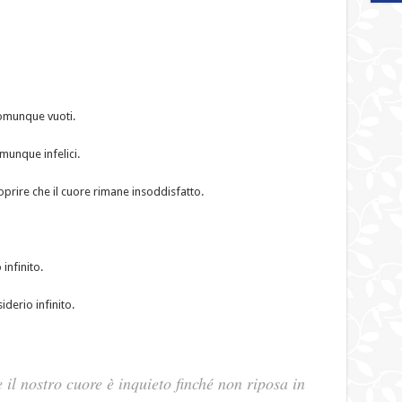
comunque vuoti.
munque infelici.
coprire che il cuore rimane insoddisfatto.
infinito.
derio infinito.
e il nostro cuore è inquieto finché non riposa in