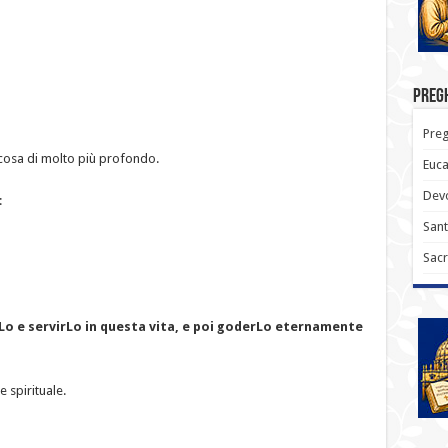
Pregh
Preg
cosa di molto più profondo.
Euca
Devo
:
Sant
Sacr
Lo e servirLo in questa vita, e poi goderLo eternamente
 spirituale.