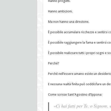
Hanno progetti.
Hanno ambizioni.
Ma non hanno una direzione.
È possibile accumulare ricchezze e sentirsi 
È possibile raggiungere la fama e sentirsi co
È possibile realizzare tutti i propri sogni e s
Perché?
Perché nell’essere umano esiste un desiderio 
E nessuna realtà finita può soddisfare un desi
Come scrisse Sant’Agostino d’Ippona:
«Ci hai fatti per Te, o Signore, 