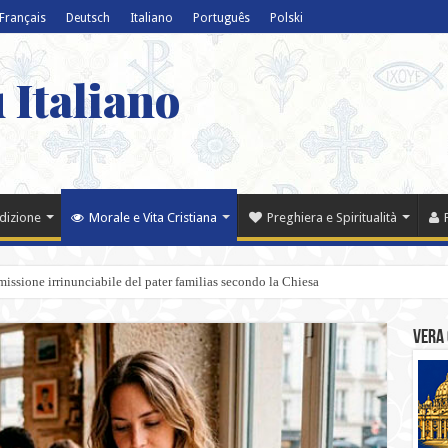
Français
Deutsch
Italiano
Português
Polski
 Italiano
adizione
Morale e Vita Cristiana
Preghiera e Spiritualità
a missione irrinunciabile del pater familias secondo la Chiesa
Vera 