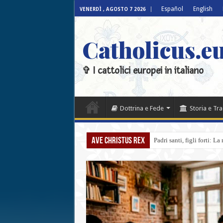
Español
English
VENERDÌ , AGOSTO 7 2026
Catholicus.eu
✞ I cattolici europei in italiano
Dottrina e Fede
Storia e Tr
Ave Christus Rex
Padri santi, figli forti: L