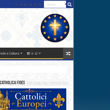
Fede e Cultura
Α- Ω
catholica fides