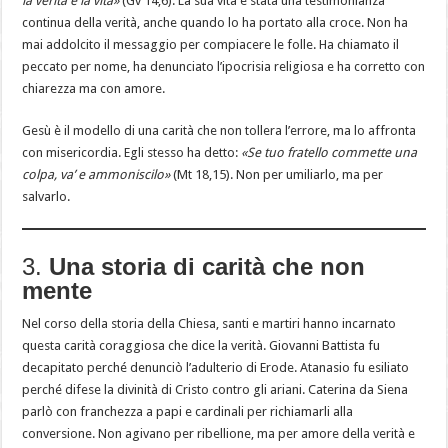
la verità e la vita»
(Gv 14,6). La sua vita è stata una testimonianza
continua della verità, anche quando lo ha portato alla croce. Non ha
mai addolcito il messaggio per compiacere le folle. Ha chiamato il
peccato per nome, ha denunciato l’ipocrisia religiosa e ha corretto con
chiarezza ma con amore.
Gesù è il modello di una carità che non tollera l’errore, ma lo affronta
con misericordia. Egli stesso ha detto:
«Se tuo fratello commette una
colpa, va’ e ammoniscilo»
(Mt 18,15). Non per umiliarlo, ma per
salvarlo.
3.
Una storia di carità che non
mente
Nel corso della storia della Chiesa, santi e martiri hanno incarnato
questa carità coraggiosa che dice la verità. Giovanni Battista fu
decapitato perché denunciò l’adulterio di Erode. Atanasio fu esiliato
perché difese la divinità di Cristo contro gli ariani. Caterina da Siena
parlò con franchezza a papi e cardinali per richiamarli alla
conversione. Non agivano per ribellione, ma per amore della verità e