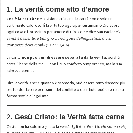
1.
La verità come atto d’amore
Cos’è la carità?
Nella visione cristiana, la carità non è solo un
sentimento caloroso. È la virtù teologale per cui amiamo Dio sopra
ogni cosa e il prossimo per amore di Dio. Come dice San Paolo:
«La
carità è paziente, è benigna… non gode dell’ingiustizia, ma si
compiace della verità»
(1 Cor 13,4-6).
La carità
non può quindi essere separata dalla verità
, perché
cerca il bene dell’altro — non il suo conforto temporaneo, ma la sua
salvezza eterna.
Dire la verità, anche quando è scomoda, può essere l’atto d’amore più
profondo. Tacere per paura del conflitto o del rifiuto può essere una
forma sottile di egoismo.
2.
Gesù Cristo: la Verità fatta carne
Cristo non ha solo insegnato la verità:
Egli è la Verità
.
«Io sono la via,