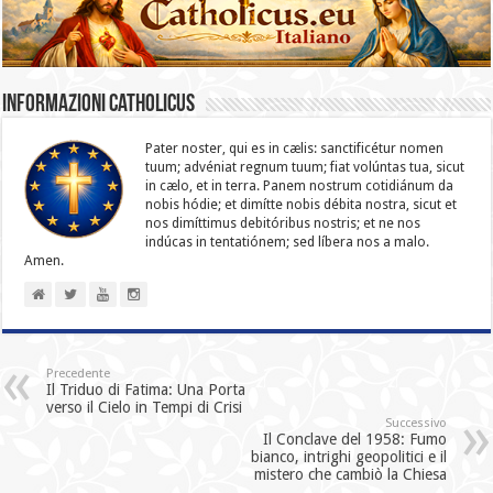
Informazioni catholicus
Pater noster, qui es in cælis: sanc­ti­ficétur nomen
tuum; advéniat regnum tuum; fiat volúntas tua, sicut
in cælo, et in terra. Panem nostrum cotidiánum da
nobis hódie; et dimítte nobis débita nostra, sicut et
nos dimíttimus debitóribus nostris; et ne nos
indúcas in ten­ta­tiónem; sed líbera nos a malo.
Amen.
Precedente
Il Triduo di Fatima: Una Porta
verso il Cielo in Tempi di Crisi
Successivo
Il Conclave del 1958: Fumo
bianco, intrighi geopolitici e il
mistero che cambiò la Chiesa