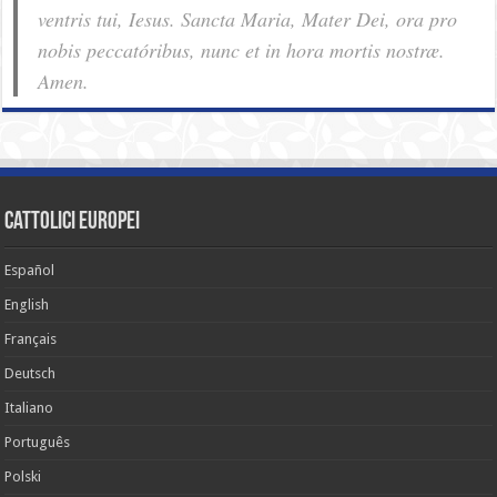
ventris tui, Iesus. Sancta Maria, Mater Dei, ora pro
nobis pec­ca­tóribus, nunc et in hora mortis nostræ.
Amen.
cattolici europei
Español
English
Français
Deutsch
Italiano
Português
Polski