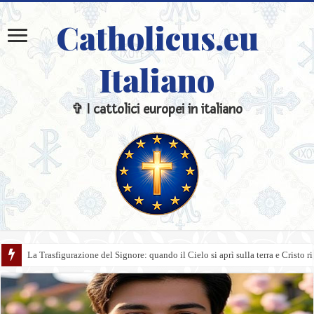
Catholicus.eu
Italiano
✞ I cattolici europei in italiano
La Trasfigurazione del Signore: quando il Cielo si aprì sulla terra e Cristo ri