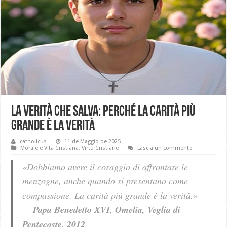
La verità che salva: perché la carità più
grande è la verità
catholicus
11 de Maggio de 2025
Morale e Vita Cristiana
,
Virtù Cristiane
Lascia un commento
«Dobbiamo avere il coraggio di affrontare le
menzogne, anche quando si presentano come
compassione. La carità più grande è la verità.»
—
Papa Benedetto XVI, Omelia, Veglia di
Pentecoste, 2012