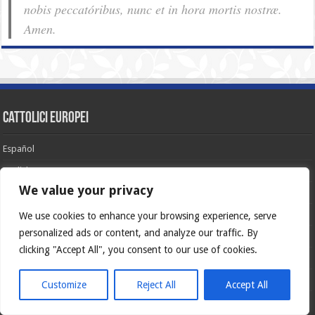
nobis pec­ca­tóribus, nunc et in hora mortis nostræ.
Amen.
cattolici europei
Español
English
We value your privacy
Français
Deutsch
We use cookies to enhance your browsing experience, serve
personalized ads or content, and analyze our traffic. By
Italiano
clicking "Accept All", you consent to our use of cookies.
Português
Polski
Customize
Reject All
Accept All
Glória Patri, et Fílio, et Spirítui Sancto. Sicut erat in princípio, et nunc et