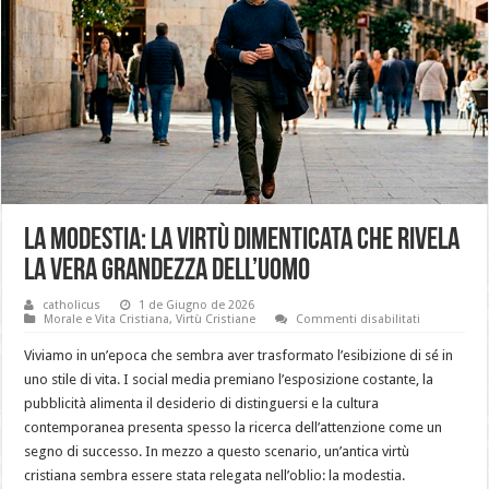
La modestia: la virtù dimenticata che rivela
la vera grandezza dell’uomo
catholicus
1 de Giugno de 2026
su
Morale e Vita Cristiana
,
Virtù Cristiane
Commenti disabilitati
La
modestia:
Viviamo in un’epoca che sembra aver trasformato l’esibizione di sé in
la
virtù
uno stile di vita. I social media premiano l’esposizione costante, la
dimenticata
pubblicità alimenta il desiderio di distinguersi e la cultura
che
rivela
contemporanea presenta spesso la ricerca dell’attenzione come un
la
vera
segno di successo. In mezzo a questo scenario, un’antica virtù
grandezza
cristiana sembra essere stata relegata nell’oblio: la modestia.
dell’uomo