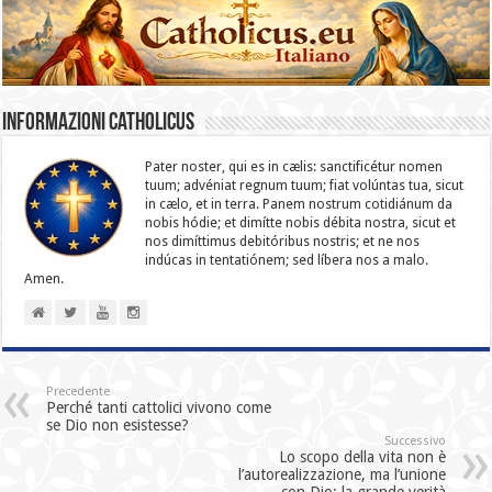
Informazioni catholicus
Pater noster, qui es in cælis: sanc­ti­ficétur nomen
tuum; advéniat regnum tuum; fiat volúntas tua, sicut
in cælo, et in terra. Panem nostrum cotidiánum da
nobis hódie; et dimítte nobis débita nostra, sicut et
nos dimíttimus debitóribus nostris; et ne nos
indúcas in ten­ta­tiónem; sed líbera nos a malo.
Amen.
Precedente
Perché tanti cattolici vivono come
se Dio non esistesse?
Successivo
Lo scopo della vita non è
l’autorealizzazione, ma l’unione
con Dio: la grande verità