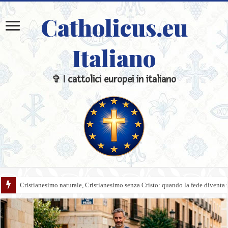
Catholicus.eu
Italiano
✞ I cattolici europei in italiano
L’Inquisizione e le leggende nere: come rispondere alle accuse storiche sen