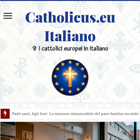
Catholicus.eu
Italiano
✞ I cattolici europei in italiano
La Trasfigurazione del Signore: quando il Cielo si aprì sulla terra e Cristo ri