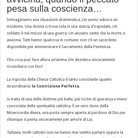
salvare
la
pesa sulla coscienza…
tua
anima
in
Immaginiamo una situazione drammatica. Un uomo subisce un
un
istante
incidente. Una donna si trova sola in una stanza d’ospedale. Un
soldato è nel mezzo di una guerra. Un anziano sente che la morte si
avvicina. Tutti hanno qualcosa in comune: non c’è un sacerdote
disponibile per amministrare il Sacramento della Penitenza.
Che cosa può fare allora un’anima che desidera sinceramente
riconciliarsi con Dio?
La risposta della Chiesa Cattolica è tanto consolante quanto
straordinaria:
la Contrizione Perfetta
.
Si tratta di una delle dottrine più belle, più ricche di speranza e meno
conosciute della spiritualità cattolica. È un vero dono della
Misericordia divina, una porta sempre aperta al perdono di Dio per
chiunque si penta sinceramente per amore di Lui.
Tuttavia, molti cattolici non ne hanno mai sentito parlare oppure la