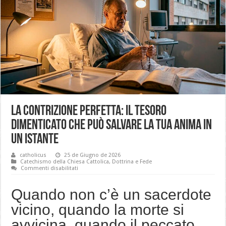
La Contrizione Perfetta: il tesoro
dimenticato che può salvare la tua anima in
un istante
catholicus
25 de Giugno de 2026
Catechismo della Chiesa Cattolica
,
Dottrina e Fede
su
Commenti disabilitati
La
Contrizione
Perfetta:
Quando non c’è un sacerdote
il
tesoro
vicino, quando la morte si
dimenticato
che
avvicina, quando il peccato
può