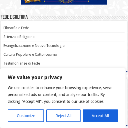
Fede e Cultura
Filosofia e Fede
Scienza e Religione
Evangelizzazione e Nuove Tecnologie
Cultura Popolare e Cattolicesimo
Testimonianze di Fede
We value your privacy
Ave, Maria, grátia plena, Dóminus tecum.
We use cookies to enhance your browsing experience, serve
Benedícta tu in muliéribus, et benedíctus fructus
personalized ads or content, and analyze our traffic. By
ventris tui, Iesus. Sancta Maria, Mater Dei, ora pro
clicking "Accept All", you consent to our use of cookies.
nobis pec­ca­tóribus, nunc et in hora mortis nostræ.
Customize
Reject All
Accept All
Amen.