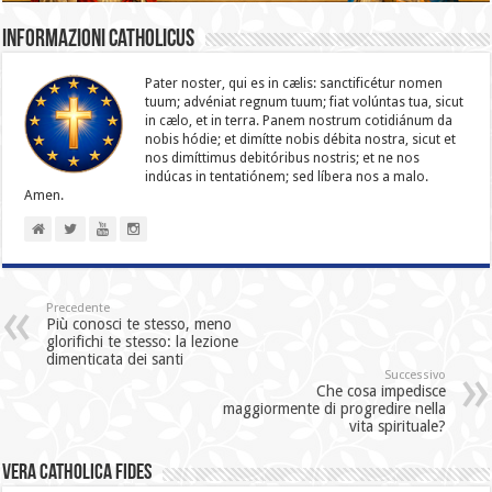
Informazioni catholicus
Pater noster, qui es in cælis: sanc­ti­ficétur nomen
tuum; advéniat regnum tuum; fiat volúntas tua, sicut
in cælo, et in terra. Panem nostrum cotidiánum da
nobis hódie; et dimítte nobis débita nostra, sicut et
nos dimíttimus debitóribus nostris; et ne nos
indúcas in ten­ta­tiónem; sed líbera nos a malo.
Amen.
Precedente
Più conosci te stesso, meno
glorifichi te stesso: la lezione
dimenticata dei santi
Successivo
Che cosa impedisce
maggiormente di progredire nella
vita spirituale?
Vera catholica fides