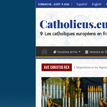
Español
English
DIMANCHE , AOÛT 9 2026
Catholicus.e
✞ Les catholiques européens en fr
Doctrine et Foi
Histoire et T
Ave Christus Rex
L’Inquisition et les lége