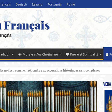
Français
Deutsch
Italiano
Português
Polski
u Français
ançais
radition
Morale et Vie Chrétienne
Prière et Spiritualité
F
ndes noires : comment répondre aux accusations historiques sans complexes
Vera 