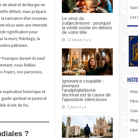
 de deuil et de liturgie ne
Sac
tife défunt, mais prépare
Les
Le virus du
à la naissance d’un nouveau
subjectivisme : pourquoi
ent vécus avec une intensité
la vérité existe en dehors
de votre tête
nde signification pour
r la mort, l’héritage, la
22 heures il y a
istère pétrinien.
 Pourquoi durent-ils neuf
 comment, nous fidèles
s foyers, nos paroisses,
Histo
Ignorance coupable :
pourquoi
l’analphabétisme
Hist
e explication historique et
doctrinal est la cause de
 guide spirituel et pastoral
l’apostasie silencieuse
Père
ble école de foi,
2 jours il y a
Con
Magi
Litu
diales ?