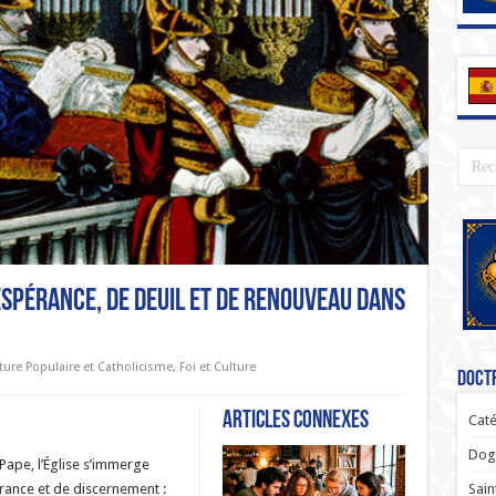
espérance, de deuil et de renouveau dans
ture Populaire et Catholicisme
,
Foi et Culture
Doctr
Articles connexes
Caté
Dogm
 Pape, l’Église s’immerge
Sain
érance et de discernement :