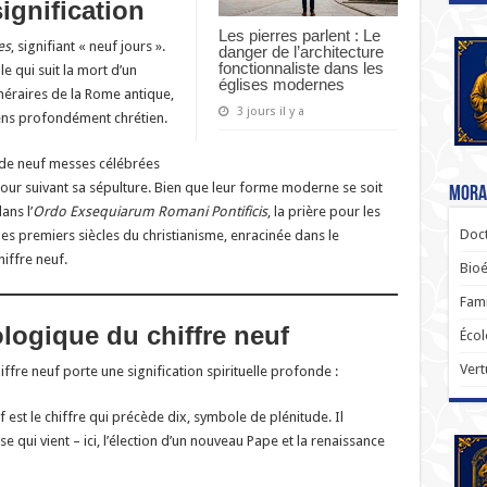
ignification
Les pierres parlent : Le
es
, signifiant « neuf jours ».
danger de l’architecture
fonctionnaliste dans les
e qui suit la mort d’un
églises modernes
éraires de la Rome antique,
3 jours il y a
sens profondément chrétien.
 de neuf messes célébrées
our suivant sa sépulture. Bien que leur forme moderne se soit
Moral
ans l’
Ordo Exsequiarum Romani Pontificis
, la prière pour les
Doct
les premiers siècles du christianisme, enracinée dans le
iffre neuf.
Bioé
Fami
logique du chiffre neuf
Écol
Vert
hiffre neuf porte une signification spirituelle profonde :
f est le chiffre qui précède dix, symbole de plénitude. Il
e qui vient – ici, l’élection d’un nouveau Pape et la renaissance