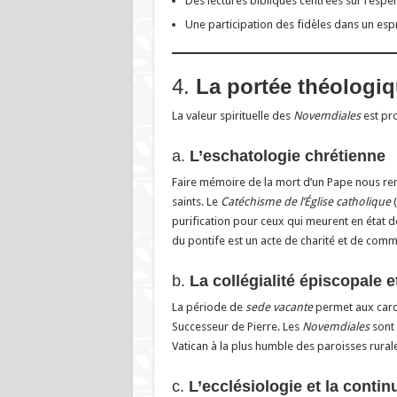
Des lectures bibliques centrées sur l’espé
Une participation des fidèles dans un espr
4.
La portée théologi
La valeur spirituelle des
Novemdiales
est pro
a.
L’eschatologie chrétienne
Faire mémoire de la mort d’un Pape nous ren
saints. Le
Catéchisme de l’Église catholique
(
purification pour ceux qui meurent en état d
du pontife est un acte de charité et de com
b.
La collégialité épiscopale et
La période de
sede vacante
permet aux cardi
Successeur de Pierre. Les
Novemdiales
sont 
Vatican à la plus humble des paroisses rurales 
c.
L’ecclésiologie et la contin