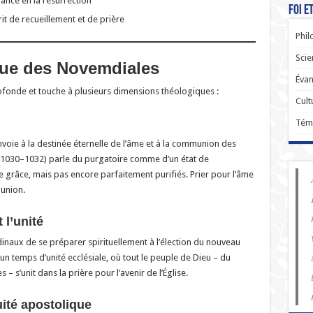
rance en la résurrection
Foi e
it de recueillement et de prière
Phil
Scie
que des Novemdiales
Évan
fonde et touche à plusieurs dimensions théologiques :
Cult
Tém
voie à la destinée éternelle de l’âme et à la communion des
1030–1032) parle du purgatoire comme d’un état de
e grâce, mais pas encore parfaitement purifiés. Prier pour l’âme
munion.
 l’unité
naux de se préparer spirituellement à l’élection du nouveau
un temps d’unité ecclésiale, où tout le peuple de Dieu – du
– s’unit dans la prière pour l’avenir de l’Église.
uité apostolique