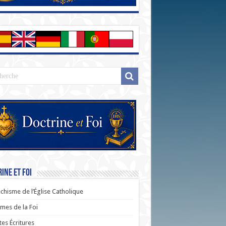
ine et Foi
chisme de l’Église Catholique
es de la Foi
tes Écritures