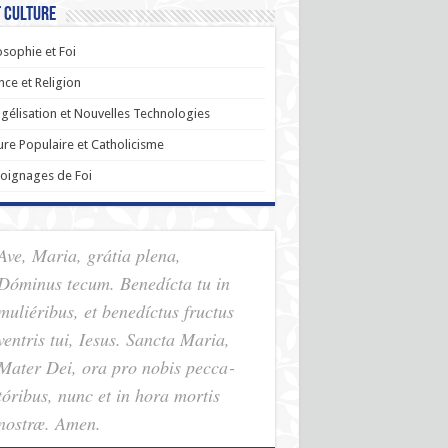
t Culture
osophie et Foi
nce et Religion
gélisation et Nouvelles Technologies
ure Populaire et Catholicisme
oignages de Foi
Ave, Maria, grátia plena,
Dóminus tecum. Benedícta tu in
muliéribus, et benedíctus fructus
ventris tui, Iesus. Sancta Maria,
Mater Dei, ora pro nobis pec­ca­
tóribus, nunc et in hora mortis
nostræ. Amen.