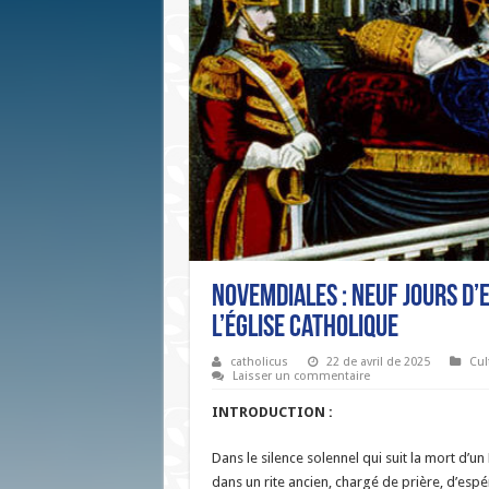
Novemdiales : Neuf jours d’
l’Église catholique
catholicus
22 de avril de 2025
Cul
Laisser un commentaire
INTRODUCTION :
Dans le silence solennel qui suit la mort d’un
dans un rite ancien, chargé de prière, d’esp