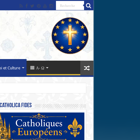
oi et Culture
Α- Ω
Catholica Fides