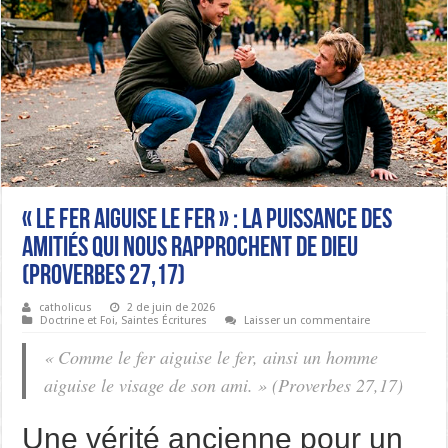
« LE FER AIGUISE LE FER » : LA PUISSANCE DES
AMITIÉS QUI NOUS RAPPROCHENT DE DIEU
(PROVERBES 27,17)
catholicus
2 de juin de 2026
Doctrine et Foi
,
Saintes Écritures
Laisser un commentaire
« Comme le fer aiguise le fer, ainsi un homme
aiguise le visage de son ami. » (Proverbes 27,17)
Une vérité ancienne pour un