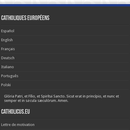
Catholiques européens
Español
English
Français
Deutsch
Italiano
Português
Polski
Glória Patri, et Fílio, et Spirítui Sancto. Sicut erat in princípio, et nunc et
semper et in sǽcula sæculórum. Amen.
Catholicus.eu
Lettre de motivation