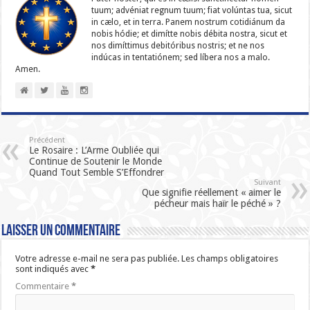
tuum; advéniat regnum tuum; fiat volúntas tua, sicut
in cælo, et in terra. Panem nostrum cotidiánum da
nobis hódie; et dimítte nobis débita nostra, sicut et
nos dimíttimus debitóribus nostris; et ne nos
indúcas in ten­ta­tiónem; sed líbera nos a malo.
Amen.
Précédent
Le Rosaire : L’Arme Oubliée qui
Continue de Soutenir le Monde
Quand Tout Semble S’Effondrer
Suivant
Que signifie réellement « aimer le
pécheur mais haïr le péché » ?
Laisser un commentaire
Votre adresse e-mail ne sera pas publiée.
Les champs obligatoires
sont indiqués avec
*
Commentaire
*