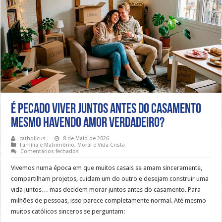
É pecado viver juntos antes do casamento
mesmo havendo amor verdadeiro?
catholicus
8 de Maio de 2026
Família e Matrimônio
,
Moral e Vida Cristã
em
Comentários fechados
É
pecado
Vivemos numa época em que muitos casais se amam sinceramente,
viver
juntos
compartilham projetos, cuidam um do outro e desejam construir uma
antes
vida juntos… mas decidem morar juntos antes do casamento. Para
do
casamento
milhões de pessoas, isso parece completamente normal. Até mesmo
mesmo
havendo
muitos católicos sinceros se perguntam:
amor
verdadeiro?