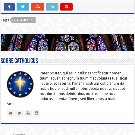
Tags
CASAMENTO
Sobre catholicus
Pater noster, qui es in cælis: sanc­ti­ficétur nomen
tuum; advéniat regnum tuum; fiat volúntas tua, sicut
in cælo, et in terra. Panem nostrum cotidiánum da
nobis hódie; et dimítte nobis débita nostra, sicut et
nos dimíttimus debitóribus nostris; et ne nos
indúcas in ten­ta­tiónem; sed líbera nos a malo.
Amen.
Anterior