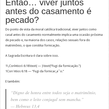
Então… viver juntos
antes do casamento é
pecado?
Do ponto de vista da moral católica tradicional, viver juntos como
casal antes do casamento normalmente implica uma ocasião próxima
de pecado e, na maioria dos casos, relações sexuais fora do
matrimônio, o que constitui fornicação.
A Sagrada Escritura é clara sobre isso.
1\,Coríntios\ 6:18\text{ — }\text{“Fugi da fornicação.”}
1Corıˊntios 6:18 — “Fugi da fornicac¸​a˜o.”
E também:
“Digno de honra entre todos seja o matrimônio,
bem como o leito conjugal sem mancha.”
— Hebreus 13,4