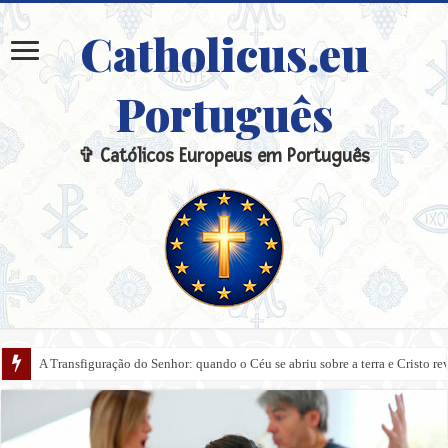
Catholicus.eu
Português
✞ Católicos Europeus em Português
A Transfiguração do Senhor: quando o Céu se abriu sobre a terra e Cristo re