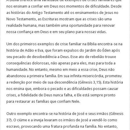
nos ensinam a confiar em Deus nos momentos de dificuldade. Desde
as histórias do Antigo Testamento até os ensinamentos de Jesus no
Novo Testamento, as Escrituras mostram que as crises são uma
realidade humana, mas também uma oportunidade para renovar
nossa confiança em Deus e em seu plano para nossas vidas.
Um dos primeiros exemplos de crise familiar na Bíblia encontra-se na
história de Adão e Eva, que foram expulsos do Jardim do Éden após
seu pecado de desobediência a Deus. Esse ato de rebelião trouxe
consequências dolorosas, não apenas para eles, mas para toda a
humanidade. No entanto, mesmo em meio a essa crise, Deus não
abandonou a primeira família. Em sua infinita misericórdia, prometeu
a redenção por meio de sua descendência (Gênesis 3,15). Esta história
nos ensina que, embora o pecado e as dificuldades possam causar
crises, a fidelidade de Deus nunca falha, e Ele está sempre pronto
para restaurar as famílias que confiam Nele.
Outro exemplo encontra-se na história de José e seus irmãos (Gênesis
37). O ciúme e a inveja levaram os irmãos de José a vendê-lo como
escravo, provocando uma fratura profunda na família. No entanto,