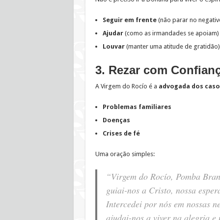
Seguir em frente
(não parar no negativ
Ajudar
(como as irmandades se apoiam)
Louvar
(manter uma atitude de gratidão)
3. Rezar com Confian
A Virgem do Rocío é a
advogada dos caso
Problemas familiares
Doenças
Crises de fé
Uma oração simples:
“Virgem do Rocío, Pomba Bran
guiai-nos a Cristo, nossa esper
Intercedei por nós em nossas n
ajudai-nos a viver na alegria e