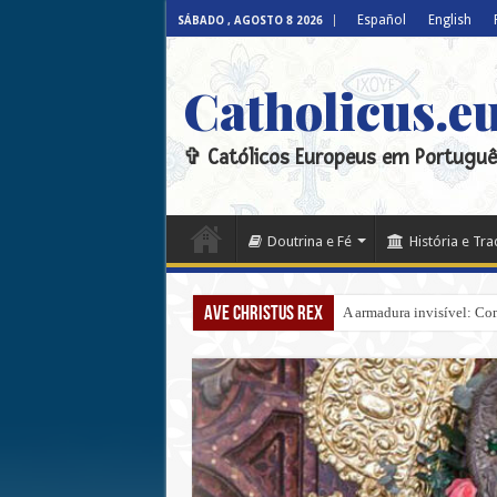
Español
English
SÁBADO , AGOSTO 8 2026
Catholicus.e
✞ Católicos Europeus em Portuguê
Doutrina e Fé
História e Tr
Ave Christus Rex
A armadura invisível: Com