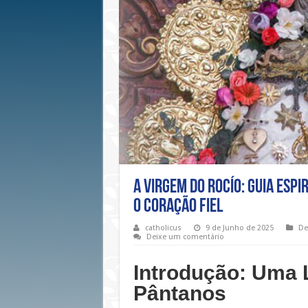
A Virgem do Rocío: Guia Espi
o Coração Fiel
catholicus
9 de Junho de 2025
De
Deixe um comentário
Introdução: Uma 
Pântanos