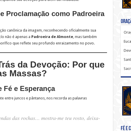
 e Proclamação como Padroeira
Oraçã
ação canônica da imagem, reconhecendo oficialmente sua
Oraç
ocío não é apenas a
Padroeira de Almonte
, mas também
Euca
onorífico que reflete seu profundo enraizamento no povo.
Dev
Sant
r Trás da Devoção: Por que
Sacr
as Massas?
 Fé e Esperança
 entre juncos e pântanos, nos recorda as palavras
endas das rochas… mostra-me teu rosto, deixa-
Fé e 