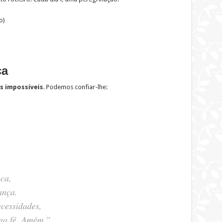
o)
ça
s impossíveis
. Podemos confiar-lhe:
ca,
ança.
ecessidades,
 na fé. Amém.”