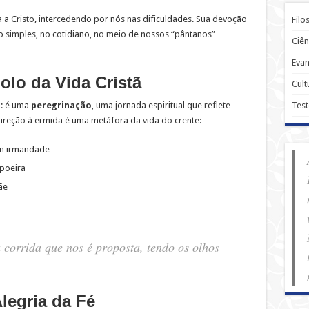
 a Cristo, intercedendo por nós nas dificuldades. Sua devoção
Filo
o simples, no cotidiano, no meio de nossos “pântanos”
Ciên
Evan
lo da Vida Cristã
Cult
Tes
a: é uma
peregrinação
, uma jornada espiritual que reflete
reção à ermida é uma metáfora da vida do crente:
em irmandade
 poeira
ãe
orrida que nos é proposta, tendo os olhos
legria da Fé