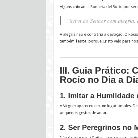
Alguns criticam a Romería del Rocío por ser 
“Servi ao Senhor com alegria, a
A alegria não é contrária à devoção. O Rocí
também
festa
, porque Cristo veio para no
III. Guia Prático
Rocío no Dia a Di
1. Imitar a Humildade 
A Virgem apareceu em um lugar simples. Dev
pequenos gestos de amor.
2. Ser Peregrinos no
Não é preciso ir a Doñana para viver o espír