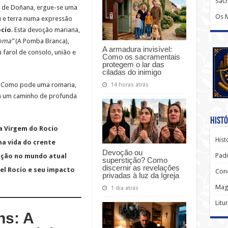
Sac
s de Doñana, ergue-se uma
Os 
u e terra numa expressão
ocío
. Esta devoção mariana,
loma”
(A Pomba Branca),
A armadura invisível:
arol de consolo, união e
Como os sacramentais
protegem o lar das
ciladas do inimigo
l? Como pode uma romaria,
14 horas atrás
ém um caminho de profunda
Histó
da Virgem do Rocío
Hist
na vida do crente
Devoção ou
Padr
voção no mundo atual
superstição? Como
discernir as revelações
el Rocío e seu impacto
Conc
privadas à luz da Igreja
Magi
1 dia atrás
Litu
ns: A