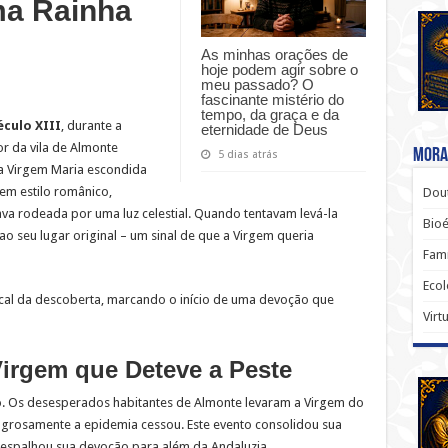
ma Rainha
As minhas orações de
hoje podem agir sobre o
meu passado? O
fascinante mistério do
tempo, da graça e da
éculo XIII
, durante a
eternidade de Deus
r da vila de Almonte
Moral
5 dias atrás
a Virgem Maria escondida
em estilo românico,
Dout
va rodeada por uma luz celestial. Quando tentavam levá-la
Bio
ao seu lugar original – um sinal de que a Virgem queria
Famí
Ecol
ocal da descoberta, marcando o início de uma devoção que
Virt
Virgem que Deteve a Peste
ião. Os desesperados habitantes de Almonte levaram a Virgem do
lagrosamente a epidemia cessou. Este evento consolidou sua
espalhou sua devoção para além da Andaluzia.