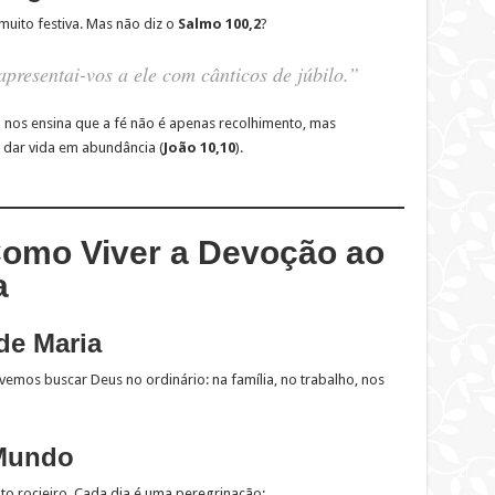
muito festiva. Mas não diz o
Salmo 100,2
?
presentai-vos a ele com cânticos de júbilo.”
o nos ensina que a fé não é apenas recolhimento, mas
s dar vida em abundância (
João 10,10
).
: Como Viver a Devoção ao
a
de Maria
emos buscar Deus no ordinário: na família, no trabalho, nos
 Mundo
ito rocieiro. Cada dia é uma peregrinação: