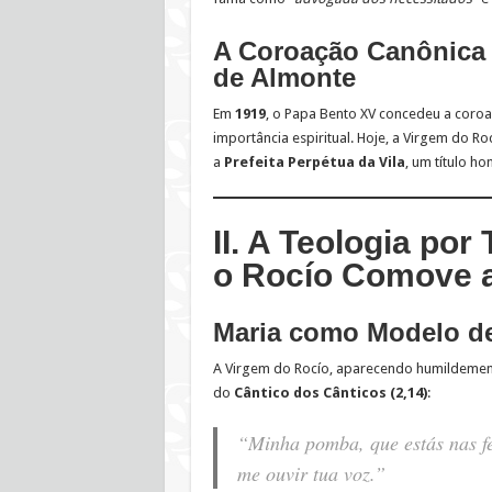
A Coroação Canônica
de Almonte
Em
1919
, o Papa Bento XV concedeu a coro
importância espiritual. Hoje, a Virgem do R
a
Prefeita Perpétua da Vila
, um título h
II. A Teologia po
o Rocío Comove 
Maria como Modelo de
A Virgem do Rocío, aparecendo humildemente
do
Cântico dos Cânticos (2,14)
:
“Minha pomba, que estás nas f
me ouvir tua voz.”