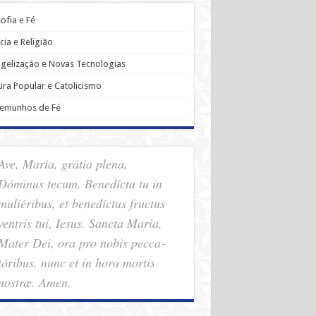
sofia e Fé
cia e Religião
gelização e Novas Tecnologias
ura Popular e Catolicismo
temunhos de Fé
Ave, Maria, grátia plena,
Dóminus tecum. Benedícta tu in
muliéribus, et benedíctus fructus
ventris tui, Iesus. Sancta Maria,
Mater Dei, ora pro nobis pec­ca­
tóribus, nunc et in hora mortis
nostræ. Amen.