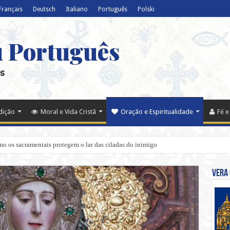
Français
Deutsch
Italiano
Português
Polski
u Português
s
adição
Moral e Vida Cristã
Oração e Espiritualidade
Fé e
o os sacramentais protegem o lar das ciladas do inimigo
Vera 