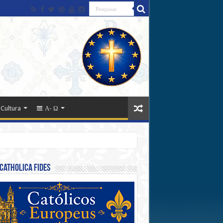
 Cultura
Α- Ω
Catholica Fides