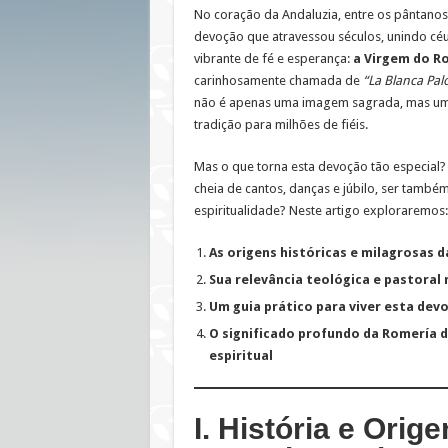
No coração da Andaluzia, entre os pântano
devoção que atravessou séculos, unindo cé
vibrante de fé e esperança:
a Virgem do R
carinhosamente chamada de
“La Blanca Pa
não é apenas uma imagem sagrada, mas um f
tradição para milhões de fiéis.
Mas o que torna esta devoção tão especia
cheia de cantos, danças e júbilo, ser tamb
espiritualidade? Neste artigo exploraremos:
As origens históricas e milagrosas 
Sua relevância teológica e pastoral 
Um guia prático para viver esta de
O significado profundo da Romería d
espiritual
I. História e Orige