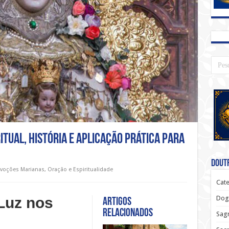
ritual, História e Aplicação Prática para
Doutr
voções Marianas
,
Oração e Espiritualidade
Cate
Dog
Luz nos
Artigos
relacionados
Sagr