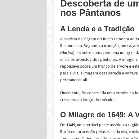
Descoberta de u
nos Pântanos
A Lenda e a Tradição
A história da Virgem do Rocío remonta ao
s
Reconquista. Segundo a tradição, um caçado
(Huelva) encontrou uma pequena imagem d
entre os arbustos dos pântanos. A imagem, 
repousava sobre um tronco de árvore e esta
para a vila, a imagem desaparecia e voltava 
permanecer ali.
Finalmente, foi construída uma ermida no l
cresceria ao longo dos séculos.
O Milagre de 1649: A 
Em
1649
, uma terrível peste assolou a reg
Rocío em procissão pelas ruas da vila, e mi
fama como
“advogada dos necessitados”
e 