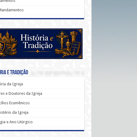
ramentos
Mandamentos
ria e Tradição
ória da Igreja
es e Doutores da Igreja
ílios Ecumênicos
stério da Igreja
rgia e Ano Litúrgico