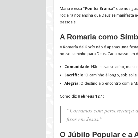
Maria é essa
“Pomba Branca”
que nos guia
rocieira nos ensina que Deus se manifesta n
pessoais.
A Romaria como Símbo
A Romería del Rocío não é apenas uma fest
nosso caminho para Deus. Cada passo em di
Comunidade
: Não se vai sozinho, mas 
Sacrifício
: O caminho é longo, sob sol e
Alegria
: O destino é o encontro com a M
Como diz
Hebreus 12,1
:
“Corramos com perseverança a c
fixos em Jesus.”
O Júbilo Popular e a A