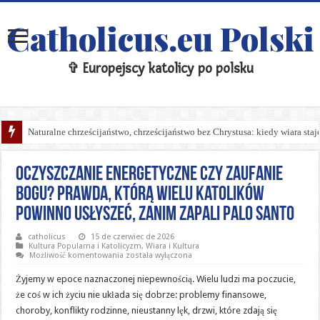
Catholicus.eu Polski
✞ Europejscy katolicy po polsku
Naturalne chrześcijaństwo, chrześcijaństwo bez Chrystusa: kiedy wiara sta
Inkwizycja i czarne legendy: jak bez kompleksów odpowiadać na historycz
Oczyszczanie energetyczne czy zaufanie
Bogu? Prawda, którą wielu katolików
powinno usłyszeć, zanim zapali Palo Santo
catholicus
15 de czerwiec de 2026
Kultura Popularna i Katolicyzm
,
Wiara i Kultura
Oczyszczanie
Możliwość komentowania
została wyłączona
energetyczne
czy
Żyjemy w epoce naznaczonej niepewnością. Wielu ludzi ma poczucie,
zaufanie
Bogu?
że coś w ich życiu nie układa się dobrze: problemy finansowe,
Prawda,
choroby, konflikty rodzinne, nieustanny lęk, drzwi, które zdają się
którą
wielu