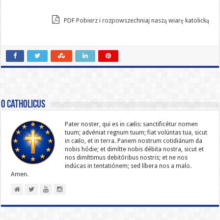
PDF Pobierz i rozpowszechniaj naszą wiarę katolicką
O catholicus
Pater noster, qui es in cælis: sanc­ti­ficétur nomen
tuum; advéniat regnum tuum; fiat volúntas tua, sicut
in cælo, et in terra. Panem nostrum cotidiánum da
nobis hódie; et dimítte nobis débita nostra, sicut et
nos dimíttimus debitóribus nostris; et ne nos
indúcas in ten­ta­tiónem; sed líbera nos a malo.
Amen.