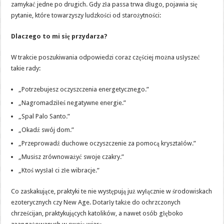
zamykać jedne po drugich. Gdy zła passa trwa długo, pojawia się
katolików
powinno
pytanie, które towarzyszy ludzkości od starożytności:
usłyszeć,
zanim
zapali
Dlaczego to mi się przydarza?
Palo
Santo
W trakcie poszukiwania odpowiedzi coraz częściej można usłyszeć
takie rady:
„Potrzebujesz oczyszczenia energetycznego.”
„Nagromadziłeś negatywne energie.”
„Spal Palo Santo.”
„Okadź swój dom.”
„Przeprowadź duchowe oczyszczenie za pomocą kryształów.”
„Musisz zrównoważyć swoje czakry.”
„Ktoś wysłał ci złe wibracje.”
Co zaskakujące, praktyki te nie występują już wyłącznie w środowiskach
ezoterycznych czy New Age. Dotarły także do ochrzczonych
chrześcijan, praktykujących katolików, a nawet osób głęboko