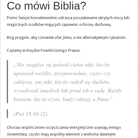
Co mówi Biblia?
Pismo Święte konsekwentnie odrzuca poszukiwanie ukrytych mocy lub
magicznych środków mających zapewnić ochronę duchową.
Bóg pragnie, aby człowiek ufał Jemu, a nie alternatywnym rytuałom.
Czytamy w Księdze Powtórzonego Prawa:
„Nie znajdzie się pośród ciebie nikt, kto by
uprawiał wróżby, przepowiednie, czary czy
zaklęcia, ani nikt, kto by radził się duchów,
wywoływał zmarłych lub pytał ich o radę. Każdy
bowiem, kto to czyni, budzi odrazę u Pana.”
(Pwt 18,10-12)
Chociaż współczesne oczyszczania energetyczne używają innego
słownictwa, często mają wspólny element z wieloma dawnymi