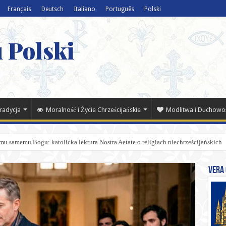
Français
Deutsch
Italiano
Português
Polski
 Polski
Tradycja
Moralność i Życie Chrześcijańskie
Modlitwa i Duchowo
mu samemu Bogu: katolicka lektura Nostra Aetate o religiach niechrześcijańskich
Vera 