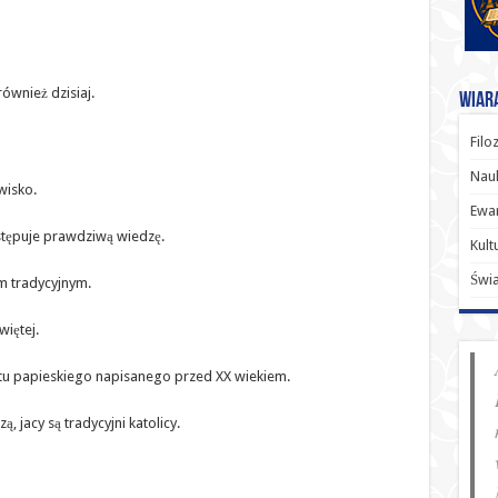
ównież dzisiaj.
Wiara
Filo
Nauk
wisko.
Ewan
stępuje prawdziwą wiedzę.
Kult
Świ
m tradycyjnym.
więtej.
tu papieskiego napisanego przed XX wiekiem.
 jacy są tradycyjni katolicy.