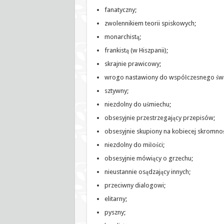
fanatyczny;
zwolennikiem teorii spiskowych;
monarchistą;
frankistą (w Hiszpanii);
skrajnie prawicowy;
wrogo nastawiony do współczesnego świ
sztywny;
niezdolny do uśmiechu;
obsesyjnie przestrzegający przepisów;
obsesyjnie skupiony na kobiecej skromnoś
niezdolny do miłości;
obsesyjnie mówiący o grzechu;
nieustannie osądzający innych;
przeciwny dialogowi;
elitarny;
pyszny;