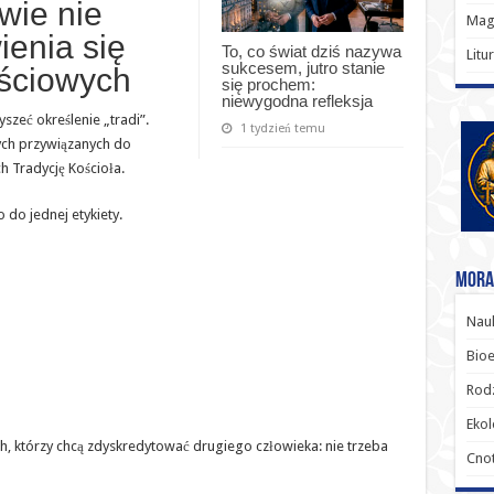
wie nie
Magi
ienia się
To, co świat dziś nazywa
Litu
sukcesem, jutro stanie
ściowych
się prochem:
niewygodna refleksja
szeć określenie „tradi”.
1 tydzień temu
ych przywiązanych do
ch Tradycję Kościoła.
 do jednej etykiety.
Moral
Nauk
Bioe
Rodz
Ekol
h, którzy chcą zdyskredytować drugiego człowieka: nie trzeba
Cnot