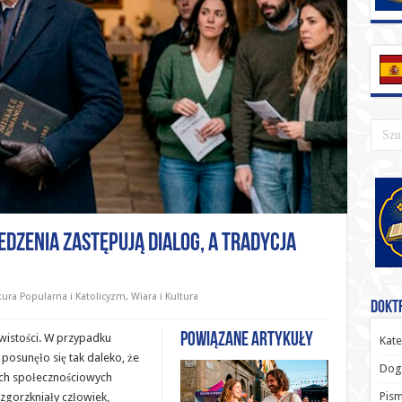
edzenia zastępują dialog, a Tradycja
tura Popularna i Katolicyzm
,
Wiara i Kultura
Doktr
Powiązane artykuły
wistości. W przypadku
Kate
posunęło się tak daleko, że
Dog
ch społecznościowych
Pism
 zgorzkniały człowiek,