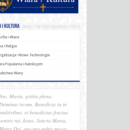
 i Kultura
zofia i Wiara
a i Religia
gelizacja i Nowe Technologie
ura Popularna i Katolicyzm
adectwa Wiary
Ave, Maria, grátia plena,
Dóminus tecum. Benedícta tu in
muliéribus, et benedíctus fructus
ventris tui, Iesus. Sancta Maria,
Mater Dei, ora pro nobis pec­ca­