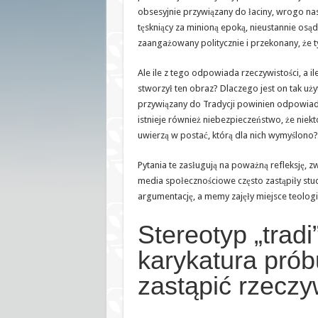
się
obsesyjnie przywiązany do łaciny, wrogo n
obelgą
tęskniący za minioną epoką, nieustannie osądz
zaangażowany politycznie i przekonany, że 
Ale ile z tego odpowiada rzeczywistości, a ile
stworzył ten obraz? Dlaczego jest on tak użyt
przywiązany do Tradycji powinien odpowiada
istnieje również niebezpieczeństwo, że niektó
uwierzą w postać, którą dla nich wymyślono?
Pytania te zasługują na poważną refleksję, 
media społecznościowe często zastąpiły stu
argumentację, a memy zajęły miejsce teologii
Stereotyp „tradi
karykatura prób
zastąpić rzeczy