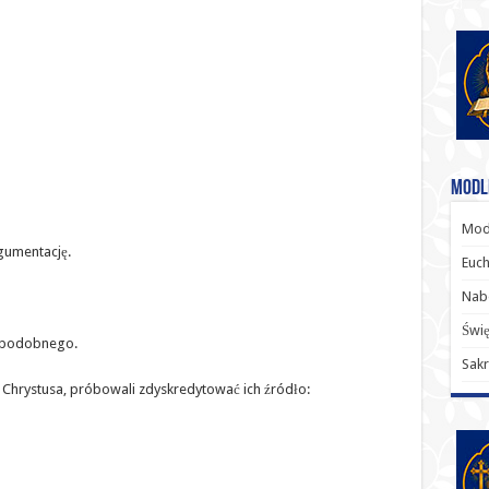
Modl
Modl
rgumentację.
Euch
Nab
Świę
ś podobnego.
Sakr
Chrystusa, próbowali zdyskredytować ich źródło: