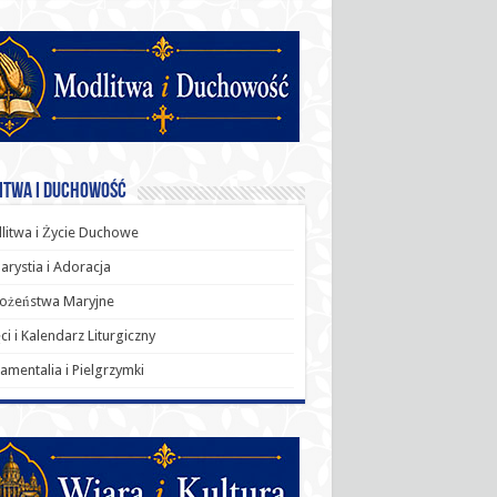
itwa i Duchowość
itwa i Życie Duchowe
arystia i Adoracja
ożeństwa Maryjne
ci i Kalendarz Liturgiczny
amentalia i Pielgrzymki