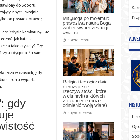
astawiony do Soboru,
Sak
ający innych, skrajnie
Przy
Mit „Boga po mojemu”:
tylko on posiada prawdę.
prawdziwa natura Boga
wobec współczesnego
deizmu
 jest jedynie karykaturą? Kto
Adve
eczny? Jak katolik
1 dzień temu
ć na takie etykiety? Czy
rzy tradycjonaliści sami
zwłaszcza w czasach, gdy
dium, ironia wyparła
Religia i teologia: dwie
nierozłączne
.
rzeczywistości, które
wielu myli (a których
”: gdy
zrozumienie może
Histo
odmienić twoją wiarę)
uje
1 tydzień temu
Hist
wistość
Ojco
Sob