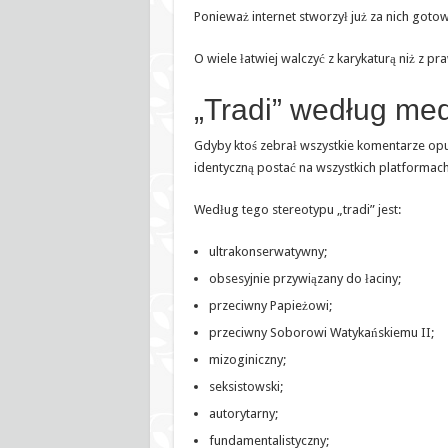
Ponieważ internet stworzył już za nich goto
O wiele łatwiej walczyć z karykaturą niż z 
„Tradi” według me
Gdyby ktoś zebrał wszystkie komentarze op
identyczną postać na wszystkich platformach
Według tego stereotypu „tradi” jest:
ultrakonserwatywny;
obsesyjnie przywiązany do łaciny;
przeciwny Papieżowi;
przeciwny Soborowi Watykańskiemu II;
mizoginiczny;
seksistowski;
autorytarny;
fundamentalistyczny;