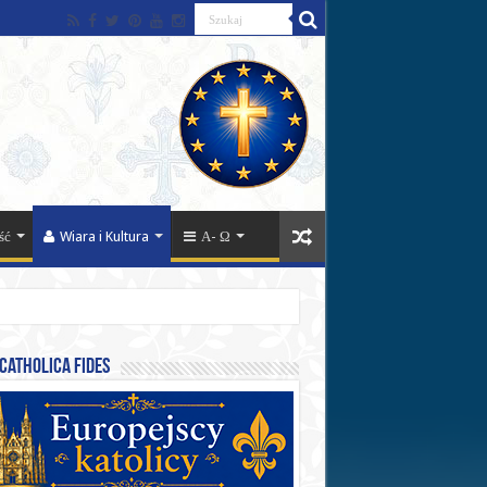
ść
Wiara i Kultura
Α- Ω
catholica fides