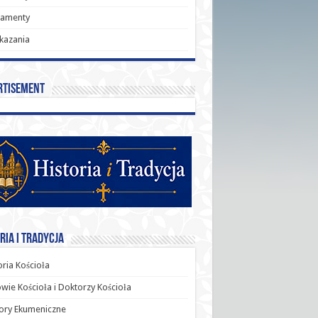
ramenty
kazania
rtisement
ria i Tradycja
oria Kościoła
wie Kościoła i Doktorzy Kościoła
ory Ekumeniczne