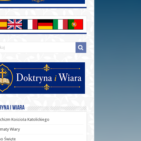
yna i Wiara
chizm Kościoła Katolickiego
maty Wiary
o Święte