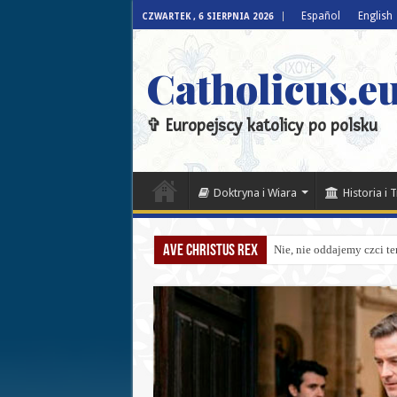
Español
English
CZWARTEK , 6 SIERPNIA 2026
Catholicus.eu
✞ Europejscy katolicy po polsku
Doktryna i Wiara
Historia i 
Ave Christus Rex
Nie, nie oddajemy czci te