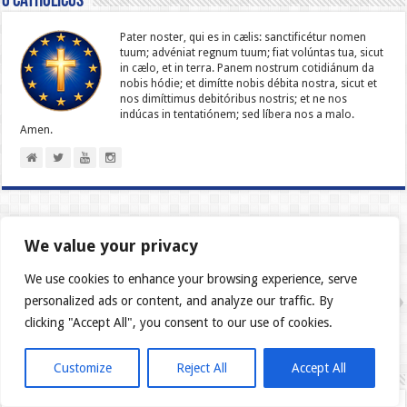
O catholicus
Pater noster, qui es in cælis: sanc­ti­ficétur nomen
tuum; advéniat regnum tuum; fiat volúntas tua, sicut
in cælo, et in terra. Panem nostrum cotidiánum da
nobis hódie; et dimítte nobis débita nostra, sicut et
nos dimíttimus debitóribus nostris; et ne nos
indúcas in ten­ta­tiónem; sed líbera nos a malo.
Amen.
Poprzedni
3 najczęstsze błędy przy
We value your privacy
przekazywaniu wiary dzieciom (i
co robić zamiast nich)
We use cookies to enhance your browsing experience, serve
Następny
Sacramentum Caritatis:
personalized ads or content, and analyze our traffic. By
Zapomniany skarb, który może
clicking "Accept All", you consent to our use of cookies.
przemienić twoje życie i
przywrócić duszę Kościołowi
Customize
Reject All
Accept All
Vera catholica fides