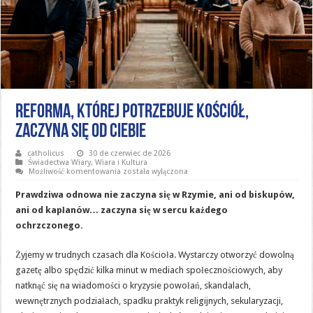
Reforma, której potrzebuje Kościół,
zaczyna się od ciebie
catholicus
30 de czerwiec de 2026
Świadectwa Wiary
,
Wiara i Kultura
Reforma,
Możliwość komentowania
została wyłączona
której
potrzebuje
Prawdziwa odnowa nie zaczyna się w Rzymie, ani od biskupów,
Kościół,
zaczyna
ani od kapłanów… zaczyna się w sercu każdego
się
ochrzczonego.
od
ciebie
Żyjemy w trudnych czasach dla Kościoła. Wystarczy otworzyć dowolną
gazetę albo spędzić kilka minut w mediach społecznościowych, aby
natknąć się na wiadomości o kryzysie powołań, skandalach,
wewnętrznych podziałach, spadku praktyk religijnych, sekularyzacji,