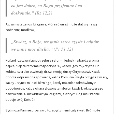
co jest dobre, co Bogu przyjemne i co
doskonałe.”
(Rz 12,2)
A psalmista zanosi błaganie, które również może stać się naszą
codzienną modlitwą:
„Stwórz, o Boże, we mnie serce czyste i odnów
we mnie moc ducha.”
(Ps 51,12)
Kościół rzeczywiście potrzebuje reform. Jednak najbardziej pilna i
najważniejsza reforma rozpoczyna się wtedy, gdy mężczyzna lub
kobieta szeroko otwierają drzwi swojej duszy Chrystusowi. Każda
dobrze odprawiona spowiedź, każda Komunia Święta przyjęta z wiarą,
każdy uczynek miłości bliźniego, każdy Różaniec odmówiony z
pobożnością, każda ofiara złożona z miłości i każdy krok szczerego
nawrócenia są niewidzialnymi cegłami, z których Bóg nieustannie
buduje swój Kościół.
Być może Pan nie prosi cię o to, abyś zmienił cały świat. Być może