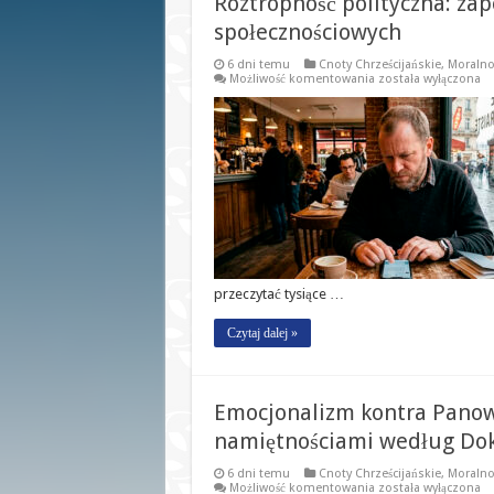
Roztropność polityczna: z
społecznościowych
6 dni temu
Cnoty Chrześcijańskie
,
Moralnoś
Roztropność
Możliwość komentowania
została wyłączona
polityczna:
zapomniana
cnota
w
epoce
mediów
społecznościowych
przeczytać tysiące …
Czytaj dalej »
Emocjonalizm kontra Panow
namiętnościami według Dok
6 dni temu
Cnoty Chrześcijańskie
,
Moralnoś
Emocjonalizm
Możliwość komentowania
została wyłączona