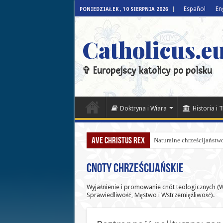
Español
En
PONIEDZIAŁEK , 10 SIERPNIA 2026
Catholicus.eu
✞ Europejscy katolicy po polsku
Doktryna i Wiara
Historia i 
Ave Christus Rex
Naturalne chrześcijaństwo
Cnoty Chrześcijańskie
Wyjaśnienie i promowanie cnót teologicznych (Wi
Sprawiedliwość, Męstwo i Wstrzemięźliwość).