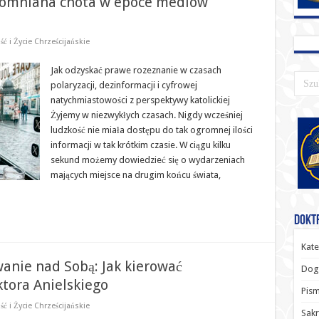
apomniana cnota w epoce mediów
ć i Życie Chrześcijańskie
Jak odzyskać prawe rozeznanie w czasach
polaryzacji, dezinformacji i cyfrowej
natychmiastowości z perspektywy katolickiej
Żyjemy w niezwykłych czasach. Nigdy wcześniej
ludzkość nie miała dostępu do tak ogromnej ilości
informacji w tak krótkim czasie. W ciągu kilku
sekund możemy dowiedzieć się o wydarzeniach
mających miejsce na drugim końcu świata,
Doktr
Kate
anie nad Sobą: Jak kierować
Dog
tora Anielskiego
Pism
ć i Życie Chrześcijańskie
Sak