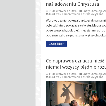
naśladowaniu Chrystusa
21 de czerwiec de 2026
Cnoty Chrześcijańs
Niebezpieczeństwo
Możliwość komentowania
została wyłączona
pragnienia
podziwu:
Wprowadzenie: pokusa bardziej aktualna niż
przestroga
było tak łatwo pokazać się światu. Media sp
z
O
obserwujących, polubień, nieustannej aprob
naśladowaniu
podziwu stało się jedną z największych poku
Chrystusa
Czytaj dalej »
Co naprawdę oznacza nieść 
niemal wszyscy błędnie roz
14 de czerwiec de 2026
Cnoty Chrześcijańs
Co
Możliwość komentowania
została wyłączona
naprawdę
oznacza
nieść
krzyż?
Przykazanie
Chrystusa,
które
niemal
wszyscy