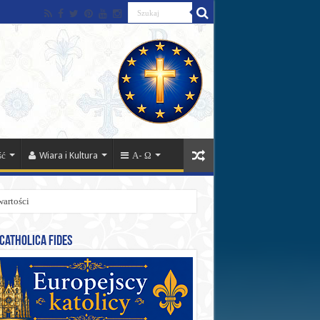
ść
Wiara i Kultura
Α- Ω
wartości
catholica fides