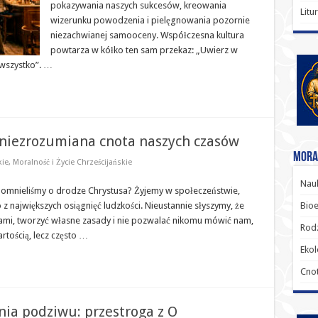
pokazywania naszych sukcesów, kreowania
Litu
wizerunku powodzenia i pielęgnowania pozornie
niezachwianej samooceny. Współczesna kultura
powtarza w kółko ten sam przekaz: „Uwierz w
 wszystko”. …
 niezrozumiana cnota naszych czasów
Moral
kie
,
Moralność i Życie Chrześcijańskie
Nauk
pomnieliśmy o drodze Chrystusa? Żyjemy w społeczeństwie,
z największych osiągnięć ludzkości. Nieustannie słyszymy, że
Bioe
mi, tworzyć własne zasady i nie pozwalać nikomu mówić nam,
Rodz
rtością, lecz często …
Ekol
Cnot
ia podziwu: przestroga z O