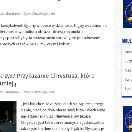
kie
,
Moralność i Życie Chrześcijańskie
 kiedykolwiek Żyjemy w epoce widzialności. Nigdy wcześniej nie
ołecznościowe, kultura obrazu, obsesja na punkcie
aty i potrzeby bycia zauważonym sprawiły, że poszukiwanie
Modl
s naszych czasów. Wielu mężczyzn i kobiet …
Modl
Euch
Nab
krzyż? Przykazanie Chrystusa, które
Świę
umieją
Sakr
kie
,
Moralność i Życie Chrześcijańskie
„Jeśli kto chce iść za Mną, niech się zaprze samego
siebie, niech co dnia bierze swój krzyż i niech Mnie
naśladuje.” (Łk 9,23) Niewiele słów Jezusa
Chrystusa jest tak dobrze znanych, a jednocześnie
tak często błędnie rozumianych jak te. Słyszymy je