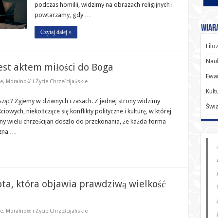
podczas homilii, widzimy na obrazach religijnych i
powtarzamy, gdy …
Wiara
Czytaj dalej »
Filo
Nauk
est aktem miłości do Boga
Ewan
ie
,
Moralność i Życie Chrześcijańskie
Kult
esząc? Żyjemy w dziwnych czasach. Z jednej strony widzimy
Świ
wych, niekończące się konflikty polityczne i kulturę, w której
rony wielu chrześcijan doszło do przekonania, że każda forma
czna …
a, która objawia prawdziwą wielkość
ie
,
Moralność i Życie Chrześcijańskie