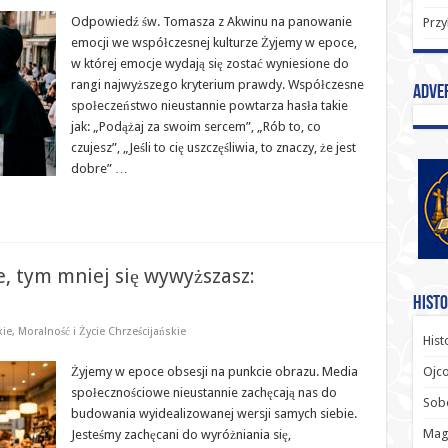
Odpowiedź św. Tomasza z Akwinu na panowanie
Przy
emocji we współczesnej kulturze Żyjemy w epoce,
w której emocje wydają się zostać wyniesione do
rangi najwyższego kryterium prawdy. Współczesne
Adve
społeczeństwo nieustannie powtarza hasła takie
jak: „Podążaj za swoim sercem”, „Rób to, co
czujesz”, „Jeśli to cię uszczęśliwia, to znaczy, że jest
dobre” …
e, tym mniej się wywyższasz:
Histo
kie
,
Moralność i Życie Chrześcijańskie
Hist
Żyjemy w epoce obsesji na punkcie obrazu. Media
Ojco
społecznościowe nieustannie zachęcają nas do
Sob
budowania wyidealizowanej wersji samych siebie.
Magi
Jesteśmy zachęcani do wyróżniania się,