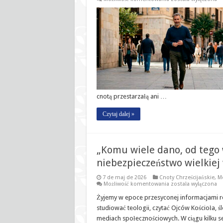
zapomniana
cnota,
która
objawia
prawdziwą
wielkość
człowieka
cnotą przestarzałą ani …
Czytaj dalej »
„Komu wiele dano, od tego 
niebezpieczeństwo wielkiej
7 de maj de 2026
Cnoty Chrześcijańskie
,
Mo
„Komu
Możliwość komentowania
została wyłączona
wiele
dano,
Żyjemy w epoce przesyconej informacjami reli
od
studiować teologii, czytać Ojców Kościoła,
tego
wiele
mediach społecznościowych. W ciągu kilku 
będzie