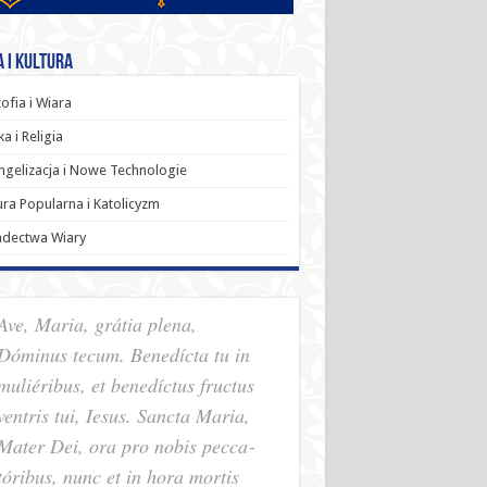
 i Kultura
zofia i Wiara
a i Religia
gelizacja i Nowe Technologie
ura Popularna i Katolicyzm
adectwa Wiary
Ave, Maria, grátia plena,
Dóminus tecum. Benedícta tu in
muliéribus, et benedíctus fructus
ventris tui, Iesus. Sancta Maria,
Mater Dei, ora pro nobis pec­ca­
tóribus, nunc et in hora mortis