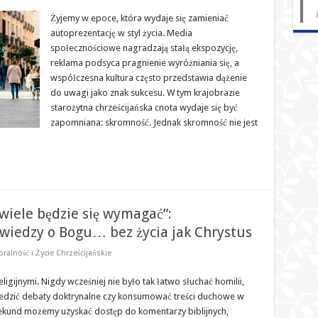
Żyjemy w epoce, która wydaje się zamieniać
autoprezentację w styl życia. Media
społecznościowe nagradzają stałą ekspozycję,
reklama podsyca pragnienie wyróżniania się, a
współczesna kultura często przedstawia dążenie
do uwagi jako znak sukcesu. W tym krajobrazie
starożytna chrześcijańska cnota wydaje się być
zapomniana: skromność. Jednak skromność nie jest
wiele będzie się wymagać”:
 wiedzy o Bogu… bez życia jak Chrystus
ralność i Życie Chrześcijańskie
gijnymi. Nigdy wcześniej nie było tak łatwo słuchać homilii,
 śledzić debaty doktrynalne czy konsumować treści duchowe w
sekund możemy uzyskać dostęp do komentarzy biblijnych,