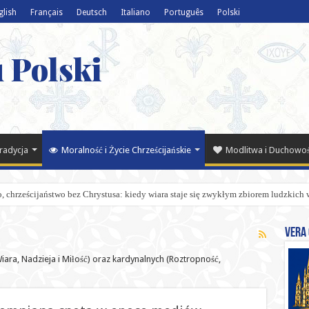
glish
Français
Deutsch
Italiano
Português
Polski
 Polski
Tradycja
Moralność i Życie Chrześcijańskie
Modlitwa i Duchowo
, chrześcijaństwo bez Chrystusa: kiedy wiara staje się zwykłym zbiorem ludzkich 
Vera 
ara, Nadzieja i Miłość) oraz kardynalnych (Roztropność,