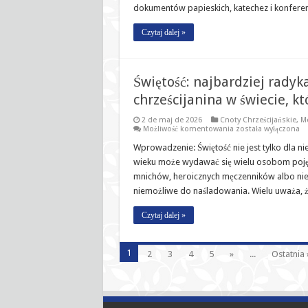
dokumentów papieskich, katechez i konferen
się
wymagać”:
niebezpieczeństwo
Czytaj dalej »
wielkiej
wiedzy
o
Bogu…
bez
Świętość: najbardziej radyk
życia
jak
chrześcijanina w świecie, k
Chrystus
2 de maj de 2026
Cnoty Chrześcijańskie
,
Mo
Świętość:
Możliwość komentowania
została wyłączona
najbardziej
radykalne
Wprowadzenie: Świętość nie jest tylko dla ni
i
wieku może wydawać się wielu osobom poj
najpiękniejsze
powołanie
mnichów, heroicznych męczenników albo nie
chrześcijanina
niemożliwe do naśladowania. Wielu uważa, że 
w
świecie,
który
Czytaj dalej »
zapomniał
o
niebie
1
2
3
4
5
»
...
Ostatnia 