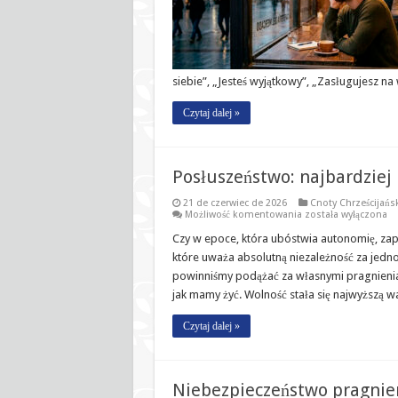
lekcja
świętych
siebie”, „Jesteś wyjątkowy”, „Zasługujesz na
Czytaj dalej »
Posłuszeństwo: najbardziej
21 de czerwiec de 2026
Cnoty Chrześcijańs
Posłuszeństwo:
Możliwość komentowania
została wyłączona
najbardziej
niezrozumiana
Czy w epoce, która ubóstwia autonomię, za
cnota
które uważa absolutną niezależność za jedno 
naszych
czasów
powinniśmy podążać za własnymi pragnienia
jak mamy żyć. Wolność stała się najwyższą wa
Czytaj dalej »
Niebezpieczeństwo pragnien