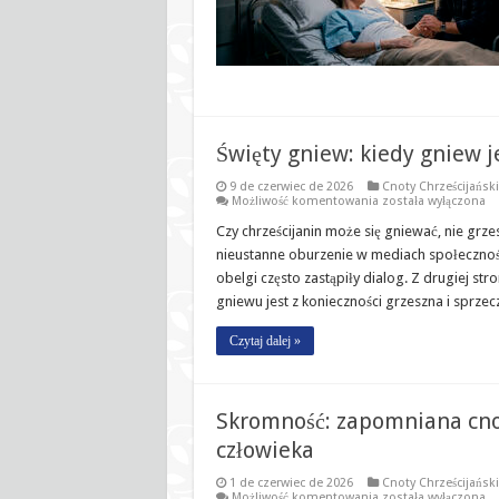
błędnie
rozumieją
Święty gniew: kiedy gniew j
9 de czerwiec de 2026
Cnoty Chrześcijańsk
Święty
Możliwość komentowania
została wyłączona
gniew:
kiedy
Czy chrześcijanin może się gniewać, nie grz
gniew
nieustanne oburzenie w mediach społecznościo
jest
aktem
obelgi często zastąpiły dialog. Z drugiej st
miłości
gniewu jest z konieczności grzeszna i sprze
do
Boga
Czytaj dalej »
Skromność: zapomniana cnot
człowieka
1 de czerwiec de 2026
Cnoty Chrześcijańsk
Skromność:
Możliwość komentowania
została wyłączona