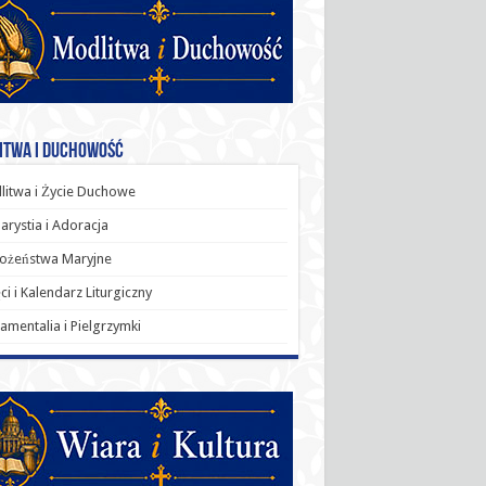
itwa i Duchowość
itwa i Życie Duchowe
arystia i Adoracja
ożeństwa Maryjne
ci i Kalendarz Liturgiczny
amentalia i Pielgrzymki