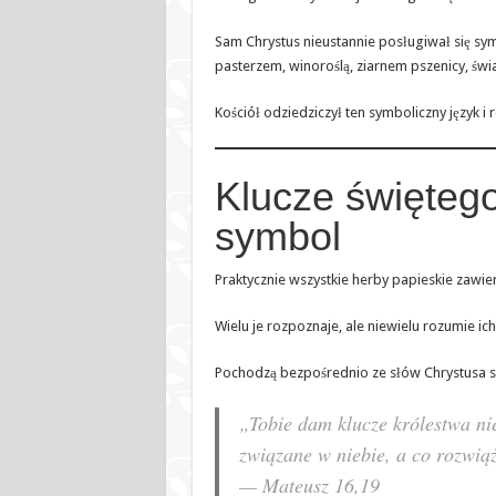
Sam Chrystus nieustannie posługiwał się sy
pasterzem, winoroślą, ziarnem pszenicy, św
Kościół odziedziczył ten symboliczny język i 
Klucze świętego
symbol
Praktycznie wszystkie herby papieskie zawie
Wielu je rozpoznaje, ale niewielu rozumie ich
Pochodzą bezpośrednio ze słów Chrystusa s
„Tobie dam klucze królestwa nie
związane w niebie, a co rozwiąż
— Mateusz 16,19