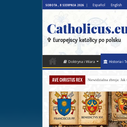
Español
English
SOBOTA , 8 SIERPNIA 2026
Catholicus.eu
✞ Europejscy katolicy po polsku
Doktryna i Wiara
Historia i 
Ave Christus Rex
Niewidzialna zbroja: Jak