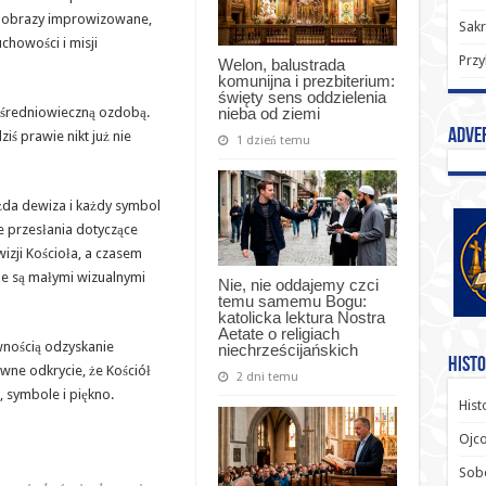
to obrazy improwizowane,
Sak
chowości i misji
Przy
Welon, balustrada
komunijna i prezbiterium:
święty sens oddzielenia
nieba od ziemi
 średniowieczną ozdobą.
Adve
iś prawie nikt już nie
1 dzień temu
ażda dewiza i każdy symbol
 przesłania dotyczące
wizji Kościoła, a czasem
ie są małymi wizualnymi
Nie, nie oddajemy czci
temu samemu Bogu:
katolicka lektura Nostra
Aetate o religiach
nością odzyskanie
niechrześcijańskich
Histo
wne odkrycie, że Kościół
2 dni temu
 symbole i piękno.
Hist
Ojco
Sob