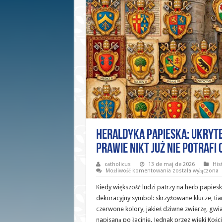
Heraldyka Papieska: ukryte
prawie nikt już nie potrafi
catholicus
13 de maj de 2026
Hist
Heraldyka
Możliwość komentowania
została wyłączona
Papieska:
ukryte
Kiedy większość ludzi patrzy na herb papiesk
przesłania
w
dekoracyjny symbol: skrzyżowane klucze, tia
herbach,
czerwone kolory, jakieś dziwne zwierzę, gwi
których
dziś
napisaną po łacinie. Jednak przez wieki Kośc
prawie