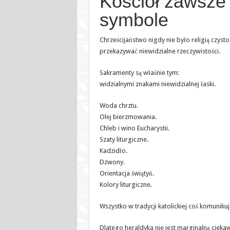
Kościół zawsze
symbole
Chrześcijaństwo nigdy nie było religią czys
przekazywać niewidzialne rzeczywistości.
Sakramenty są właśnie tym:
widzialnymi znakami niewidzialnej łaski.
Woda chrztu.
Olej bierzmowania.
Chleb i wino Eucharystii.
Szaty liturgiczne.
Kadzidło.
Dzwony.
Orientacja świątyń.
Kolory liturgiczne.
Wszystko w tradycji katolickiej coś komunikuj
Dlatego heraldyka nie jest marginalną ciekaw