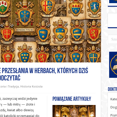
 przesłania w herbach, których dziś
 odczytać
oria i Tradycja
,
Historia Kościoła
Doktr
Powiązane artykuły
i, zazwyczaj widzi jedynie
Kate
rę — lub mitrę — złote i
Dog
azdę, kwiat albo dewizę
Pism
iół katolicki przemawiał do