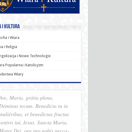
 i Kultura
zofia i Wiara
a i Religia
gelizacja i Nowe Technologie
ura Popularna i Katolicyzm
adectwa Wiary
Ave, Maria, grátia plena,
Dóminus tecum. Benedícta tu in
muliéribus, et benedíctus fructus
ventris tui, Iesus. Sancta Maria,
Mater Dei, ora pro nobis pec­ca­