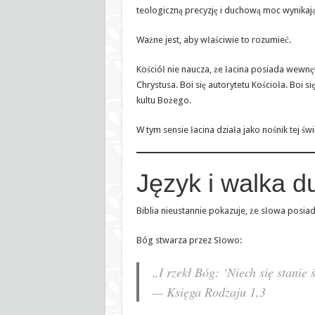
teologiczną precyzję i duchową moc wynikają
Ważne jest, aby właściwie to rozumieć.
Kościół nie naucza, że łacina posiada wewnę
Chrystusa. Boi się autorytetu Kościoła. Boi s
kultu Bożego.
W tym sensie łacina działa jako nośnik tej świ
Język i walka 
Biblia nieustannie pokazuje, że słowa posia
Bóg stwarza przez Słowo:
„I rzekł Bóg: ‘Niech się stanie ś
— Księga Rodzaju 1,3