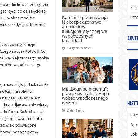
łęboko duchowe, teologiczne
Sak
egzorcyści od dziesięcioleci
Kamienie przemawiają:
Przy
echęć wobec modlitw
Niebezpieczeństwo
a się tradycyjnych formuł
architektury
funkcjonalistycznej we
współczesnych
Adve
kościołach
rzeczywiście istnieje
14 godzin temu
Czego naucza Kościół? Co
 najważniejsze: czego zwykły
go pośród współczesnego
, a nawet lęk. Jednak należy
Mit „Boga po mojemu”:
ością i na solidnym
prawdziwa natura Boga
wobec współczesnego
nauczał, że łacina jest
deizmu
Histo
. Chrześcijaństwo nie wierzy
2 dni temu
e do Boga. Kościół uznaje
Hist
iturgiczne, sakramentalia,
Ojco
zez wieki poświęcone
chową i pedagogiczną.
Sob