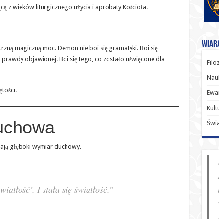
cą z wieków liturgicznego użycia i aprobaty Kościoła.
Wiara
trzną magiczną moc. Demon nie boi się gramatyki. Boi się
ię prawdy objawionej. Boi się tego, co zostało uświęcone dla
Filo
Nauk
ętości.
Ewan
Kult
duchowa
Świ
dają głęboki wymiar duchowy.
wiatłość’. I stała się światłość.”