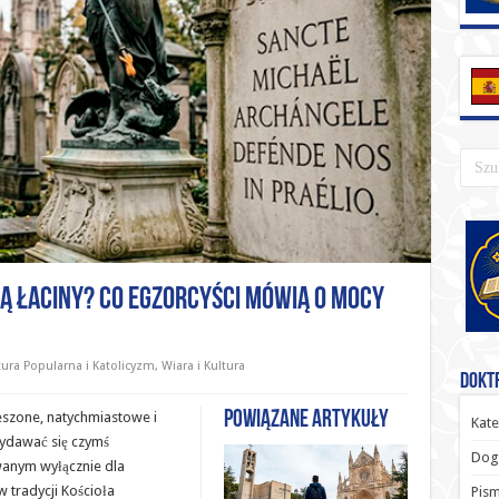
ą łaciny? Co egzorcyści mówią o mocy
tura Popularna i Katolicyzm
,
Wiara i Kultura
Doktr
Powiązane artykuły
eszone, natychmiastowe i
Kate
ydawać się czymś
Dog
wanym wyłącznie dla
 tradycji Kościoła
Pism