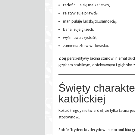
redefiniuje się małżeństwo,
relatywizuje prawdę,
manipuluje ludzką tożsamością,
banalizuje grzech,
wyśmiewa czystość,
zamienia zło w widowisko.
Z tej perspektywy łacina stanowi niemal du
językiem stabilnym, obiektywnym i głęboko z
Święty charakter
katolickiej
Kościół nigdy nie twierdził, że tylko łacina j
stosowność.
Sobór Trydencki zdecydowanie bronił liturg