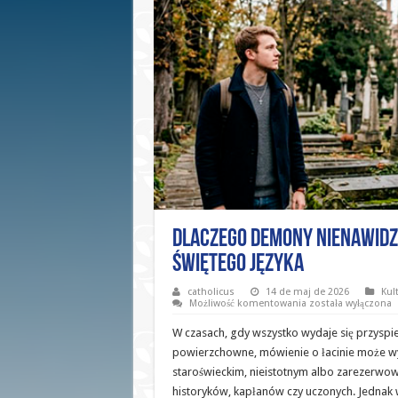
Dlaczego demony nienawidz
świętego języka
catholicus
14 de maj de 2026
Kul
Dlaczego
Możliwość komentowania
została wyłączona
demony
nienawidzą
W czasach, gdy wszystko wydaje się przyspi
łaciny?
Co
powierzchowne, mówienie o łacinie może w
egzorcyści
staroświeckim, nieistotnym albo zarezerwo
mówią
o
historyków, kapłanów czy uczonych. Jednak w
mocy