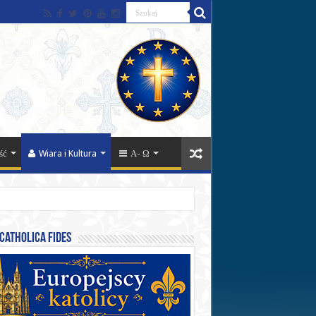
ść
Wiara i Kultura
Α- Ω
catholica fides