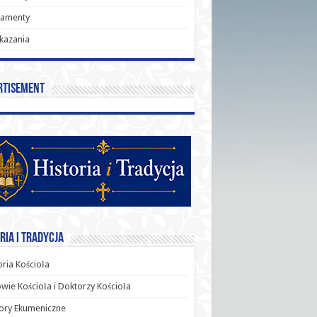
ramenty
kazania
rtisement
ria i Tradycja
oria Kościoła
wie Kościoła i Doktorzy Kościoła
ory Ekumeniczne