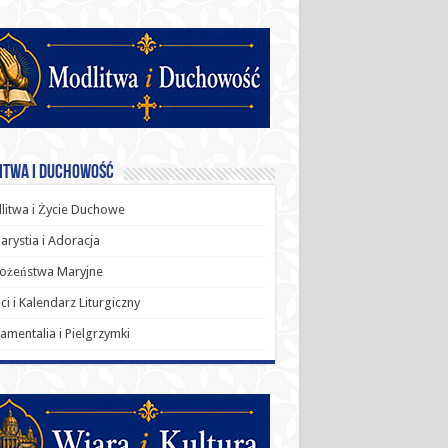
itwa i Duchowość
itwa i Życie Duchowe
arystia i Adoracja
ożeństwa Maryjne
ci i Kalendarz Liturgiczny
amentalia i Pielgrzymki