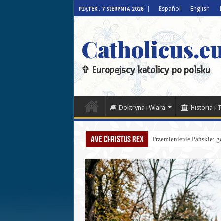
Español
English
PIĄTEK , 7 SIERPNIA 2026
Catholicus.eu
✞ Europejscy katolicy po polsku
Doktryna i Wiara
Historia i 
Ave Christus Rex
Przemienienie Pańskie: gd