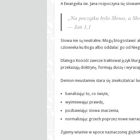
A Ewangelia św. Jana rozpoczyna się słowam
„Na początku było Słowo, a Sło
— Jan 1,1
Słowa nie są neutralne. Mogą błogosławić 
człowieka ku Bogu albo oddalać go od Nieg
Dlatego Kościół zawsze traktował język litur
przekazują doktrynę, formują duszę i wyraża
Demon nieustannie stara się zniekształcać lud
banalizując to, co święte,
wyśmiewając prawdę,
pozbawiając słowa znaczenia,
normalizując grzech poprzez nowe narrac
Żyjemy właśnie w epoce naznaczonej głębok