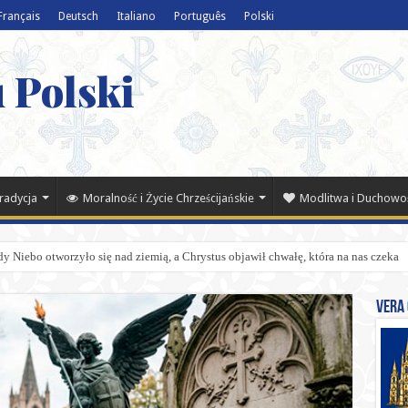
Français
Deutsch
Italiano
Português
Polski
 Polski
Tradycja
Moralność i Życie Chrześcijańskie
Modlitwa i Duchowo
y Niebo otworzyło się nad ziemią, a Chrystus objawił chwałę, która na nas czeka
Vera 