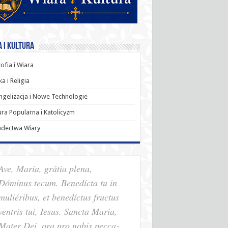
 i Kultura
zofia i Wiara
a i Religia
gelizacja i Nowe Technologie
ura Popularna i Katolicyzm
adectwa Wiary
Ave, Maria, grátia plena,
Dóminus tecum. Benedícta tu in
muliéribus, et benedíctus fructus
ventris tui, Iesus. Sancta Maria,
Mater Dei, ora pro nobis pec­ca­