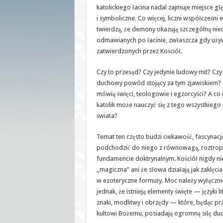
świętego
katolickiego łacina nadal zajmuje miejsce g
języka
i symboliczne. Co więcej, liczni współcześni 
twierdzą, że demony okazują szczególną ni
odmawianych po łacinie, zwłaszcza gdy używ
zatwierdzonych przez Kościół.
Czy to przesąd? Czy jedynie ludowy mit? Czy 
duchowy powód stojący za tym zjawiskiem? 
mówią święci, teologowie i egzorcyści? A co
katolik może nauczyć się z tego wszystkie
świata?
Temat ten często budzi ciekawość, fascynację
podchodzić do niego z równowagą, roztropn
fundamencie doktrynalnym. Kościół nigdy nie 
„magiczna” ani że słowa działają jak zaklęcia
w ezoteryczne formuły. Moc należy wyłączni
jednak, że istnieją elementy święte — języki l
znaki, modlitwy i obrzędy — które, będąc pr
kultowi Bożemu, posiadają ogromną siłę du