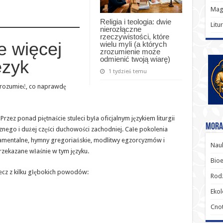
Magi
Religia i teologia: dwie
Litu
nierozłączne
rzeczywistości, które
e więcej
wielu myli (a których
zrozumienie może
odmienić twoją wiarę)
ęzyk
1 tydzień temu
zrozumieć, co naprawdę
rzez ponad piętnaście stuleci była oficjalnym językiem liturgii
Moral
znego i dużej części duchowości zachodniej. Całe pokolenia
kramentalne, hymny gregoriańskie, modlitwy egzorcyzmów i
Nauk
przekazane właśnie w tym języku.
Bioe
, lecz z kilku głębokich powodów:
Rodz
Ekol
Cnot