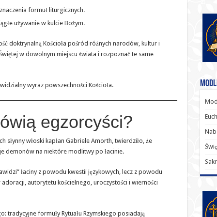
naczenia formuł liturgicznych.
iągłe używanie w kulcie Bożym.
ść doktrynalną Kościoła pośród różnych narodów, kultur i
 Świętej w dowolnym miejscu świata i rozpoznać te same
Modl
o widzialny wyraz powszechności Kościoła.
Modl
ówią egzorcyści?
Euch
Nab
 słynny włoski kapłan Gabriele Amorth, twierdziło, że
Świę
e demonów na niektóre modlitwy po łacinie.
Sakr
awidzi” łaciny z powodu kwestii językowych, lecz z powodu
doracji, autorytetu kościelnego, uroczystości i wierności
o: tradycyjne formuły Rytuału Rzymskiego posiadają