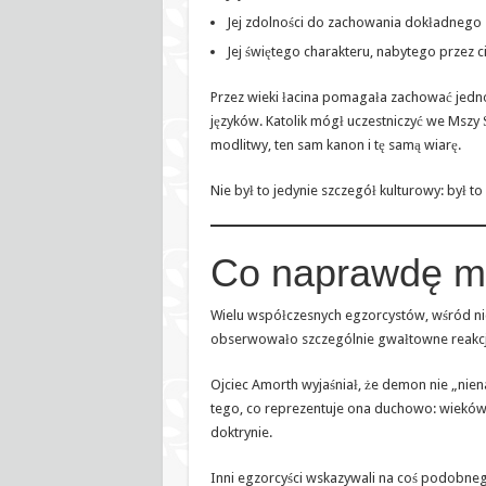
Jej zdolności do zachowania dokładnego z
Jej świętego charakteru, nabytego przez c
Przez wieki łacina pomagała zachować jedno
języków. Katolik mógł uczestniczyć we Mszy
modlitwy, ten sam kanon i tę samą wiarę.
Nie był to jedynie szczegół kulturowy: był t
Co naprawdę m
Wielu współczesnych egzorcystów, wśród nich
obserwowało szczególnie gwałtowne reakcj
Ojciec Amorth wyjaśniał, że demon nie „nien
tego, co reprezentuje ona duchowo: wieków a
doktrynie.
Inni egzorcyści wskazywali na coś podobneg