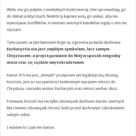
dopuszczeni
do
Wielu zna go jedynie z medialnych kontrowersji. Inni sprowadzają go
Komunii
Świętej”:
do debat politycznych. Niektórzy kapłani wolą go unikać, aby nie
najbardziej
wywoływać konfliktów. A niemało wiernych katolików nigdy o nim nie
niewygodny…
i
słyszało.
najbardziej
potrzebny
kanon
Tymczasem za tym kanonem kryje się ogromna prawda duchowa:
naszych
czasów
Eucharystia nie jest zwykłym symbolem, lecz samym
Chrystusem; a przystępowanie do Niej w sposób niegodny
może stać się ciężkim świętokradztwem
.
Kanon 915 nie jest „zimnym” przepisem ani legalistyczną obsesją
Kościoła. Jest w rzeczywistości konkretnym wyrazem miłości do
Chrystusa, szacunku wobec Eucharystii oraz miłości wobec dusz.
Ponieważ Kościół ma nie tylko obowiązek duchowo karmić wiernych.
Ma również obowiązek chronić ludzi przed duchowym szkodzeniem
samym sobie.
I właśnie to czyni ten kanon.