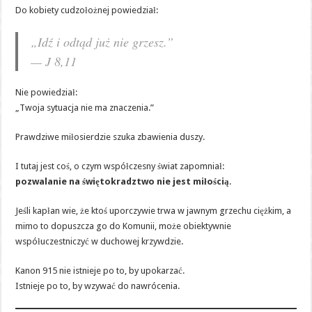
Do kobiety cudzołożnej powiedział:
„Idź i odtąd już nie grzesz.”
— J 8,11
Nie powiedział:
„Twoja sytuacja nie ma znaczenia.”
Prawdziwe miłosierdzie szuka zbawienia duszy.
I tutaj jest coś, o czym współczesny świat zapomniał:
pozwalanie na świętokradztwo nie jest miłością
.
Jeśli kapłan wie, że ktoś uporczywie trwa w jawnym grzechu ciężkim, a
mimo to dopuszcza go do Komunii, może obiektywnie
współuczestniczyć w duchowej krzywdzie.
Kanon 915 nie istnieje po to, by upokarzać.
Istnieje po to, by wzywać do nawrócenia.