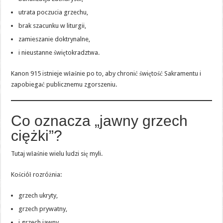
utrata poczucia grzechu,
brak szacunku w liturgii,
zamieszanie doktrynalne,
i nieustanne świętokradztwa.
Kanon 915 istnieje właśnie po to, aby chronić świętość Sakramentu i
zapobiegać publicznemu zgorszeniu.
Co oznacza „jawny grzech
ciężki”?
Tutaj właśnie wielu ludzi się myli.
Kościół rozróżnia:
grzech ukryty,
grzech prywatny,
i grzech jawny.