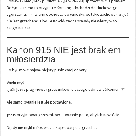
Ponieważ kiedy ktoś publicznie żyje w ciężkiej sprzeczności z prawem
Bożym, a mimo to przyjmuje Komunię, dochodzi do duchowego
zgorszenia: inni wierni dochodzą do wniosku, że takie zachowanie „już
nie jest grzechem” albo że Kościół tak naprawdę nie wierzy w to,
czego naucza.
Kanon 915 NIE jest brakiem
miłosierdzia
To być może najważniejszy punkt całej debaty.
Wielu myśli:
„Jeśli Jezus przyjmował grzeszników, dlaczego odmawiać Komunii?”
Ale samo pytanie jest źle postawione.
Jezus przyjmował grzeszników… właśnie po to, aby ich nawrócić.
Nigdy nie mylił miłosierdzia z aprobatą dla grzechu.