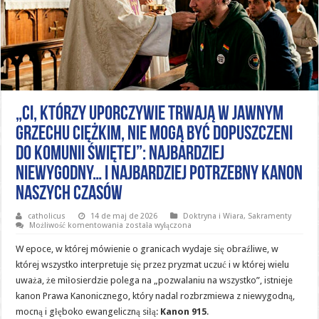
„Ci, którzy uporczywie trwają w jawnym
grzechu ciężkim, nie mogą być dopuszczeni
do Komunii Świętej”: najbardziej
niewygodny… i najbardziej potrzebny kanon
naszych czasów
catholicus
14 de maj de 2026
Doktryna i Wiara
,
Sakramenty
„Ci,
Możliwość komentowania
została wyłączona
którzy
uporczywie
W epoce, w której mówienie o granicach wydaje się obraźliwe, w
trwają
w
której wszystko interpretuje się przez pryzmat uczuć i w której wielu
jawnym
uważa, że miłosierdzie polega na „pozwalaniu na wszystko”, istnieje
grzechu
ciężkim,
kanon Prawa Kanonicznego, który nadal rozbrzmiewa z niewygodną,
nie
mogą
mocną i głęboko ewangeliczną siłą:
Kanon 915
.
być