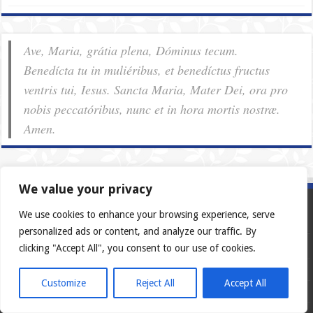
Ave, Maria, grátia plena, Dóminus tecum.
Benedícta tu in muliéribus, et benedíctus fructus
ventris tui, Iesus. Sancta Maria, Mater Dei, ora pro
nobis pec­ca­tóribus, nunc et in hora mortis nostræ.
Amen.
We value your privacy
We use cookies to enhance your browsing experience, serve
Europejscy katolicy
personalized ads or content, and analyze our traffic. By
Español
clicking "Accept All", you consent to our use of cookies.
English
Customize
Reject All
Accept All
Français
Deutsch