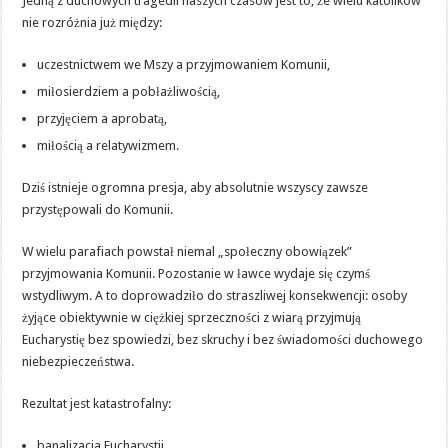
Jedną z duchowych tragedii naszych czasów jest to, że wielu katolików
nie rozróżnia już między:
uczestnictwem we Mszy a przyjmowaniem Komunii,
miłosierdziem a pobłażliwością,
przyjęciem a aprobatą,
miłością a relatywizmem.
Dziś istnieje ogromna presja, aby absolutnie wszyscy zawsze
przystępowali do Komunii.
W wielu parafiach powstał niemal „społeczny obowiązek”
przyjmowania Komunii. Pozostanie w ławce wydaje się czymś
wstydliwym. A to doprowadziło do straszliwej konsekwencji: osoby
żyjące obiektywnie w ciężkiej sprzeczności z wiarą przyjmują
Eucharystię bez spowiedzi, bez skruchy i bez świadomości duchowego
niebezpieczeństwa.
Rezultat jest katastrofalny:
banalizacja Eucharystii,