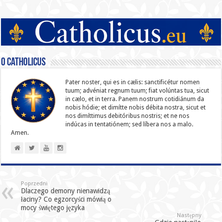
O catholicus
Pater noster, qui es in cælis: sanc­ti­ficétur nomen
tuum; advéniat regnum tuum; fiat volúntas tua, sicut
in cælo, et in terra. Panem nostrum cotidiánum da
nobis hódie; et dimítte nobis débita nostra, sicut et
nos dimíttimus debitóribus nostris; et ne nos
indúcas in ten­ta­tiónem; sed líbera nos a malo.
Amen.
Poprzedni
Dlaczego demony nienawidzą
łaciny? Co egzorcyści mówią o
mocy świętego języka
Następny