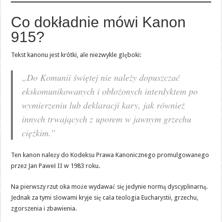
Co dokładnie mówi Kanon
915?
Tekst kanonu jest krótki, ale niezwykle głęboki:
„Do Komunii świętej nie należy dopuszczać
ekskomunikowanych i obłożonych interdyktem po
wymierzeniu lub deklaracji kary, jak również
innych trwających z uporem w jawnym grzechu
ciężkim.”
Ten kanon należy do Kodeksu Prawa Kanonicznego promulgowanego
przez Jan Paweł II w 1983 roku.
Na pierwszy rzut oka może wydawać się jedynie normą dyscyplinarną.
Jednak za tymi słowami kryje się cała teologia Eucharystii, grzechu,
zgorszenia i zbawienia.