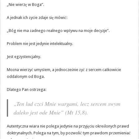
„Nie wierzę w Boga”.
A jednak ich życie zdaje się mówić:
„Bóg nie ma żadnego realnego wpływu na moje decyzje”.
Problem nie jest jedynie intelektualny.
Jest egzystencjalny.
Można wierzyć umysłem, a jednocześnie żyć z sercem całkowicie
oddalonym od Boga.
Dlatego Pan ostrzega:
„Ten lud czci Mnie wargami, lecz sercem swym
daleko jest ode Mnie” (Mt 15,8).
Autentyczna wiara nie polega jedynie na przyjęciu określonych prawd
doktrynalnych. Polega na tym, by pozwolić tym prawdom przemieniać