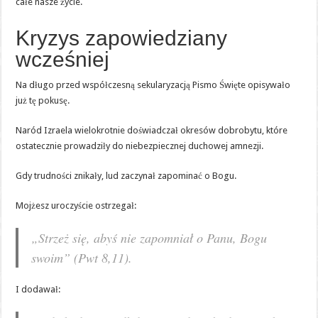
całe nasze życie.
Kryzys zapowiedziany
wcześniej
Na długo przed współczesną sekularyzacją Pismo Święte opisywało
już tę pokusę.
Naród Izraela wielokrotnie doświadczał okresów dobrobytu, które
ostatecznie prowadziły do niebezpiecznej duchowej amnezji.
Gdy trudności znikały, lud zaczynał zapominać o Bogu.
Mojżesz uroczyście ostrzegał:
„Strzeż się, abyś nie zapomniał o Panu, Bogu
swoim” (Pwt 8,11).
I dodawał: