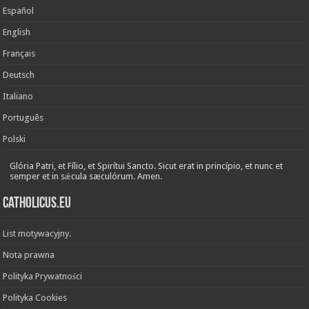
Español
English
Français
Deutsch
Italiano
Português
Polski
Glória Patri, et Fílio, et Spirítui Sancto. Sicut erat in princípio, et nunc et
semper et in sǽcula sæculórum. Amen.
Catholicus.eu
List motywacyjny.
Nota prawna
Polityka Prywatności
Polityka Cookies