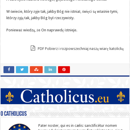
W świecie, który żyje tak, jakby Bóg nie istniał, święci są właśnie tymi,
którzy żyją tak, jakby Bóg był rzeczywisty.
Ponieważ wiedzą, że On naprawdę istnieje.
PDF Pobierz i rozpowszechniaj naszą wiarę katolicką
O catholicus
Pater noster, qui es in cælis: sanc­ti­ficétur nomen