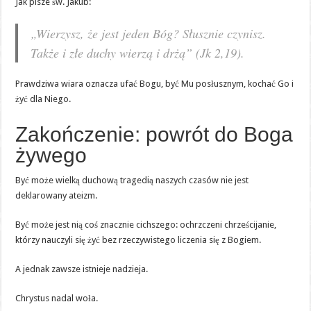
Jak pisze św. Jakub:
„Wierzysz, że jest jeden Bóg? Słusznie czynisz.
Także i złe duchy wierzą i drżą” (Jk 2,19).
Prawdziwa wiara oznacza ufać Bogu, być Mu posłusznym, kochać Go i
żyć dla Niego.
Zakończenie: powrót do Boga
żywego
Być może wielką duchową tragedią naszych czasów nie jest
deklarowany ateizm.
Być może jest nią coś znacznie cichszego: ochrzczeni chrześcijanie,
którzy nauczyli się żyć bez rzeczywistego liczenia się z Bogiem.
A jednak zawsze istnieje nadzieja.
Chrystus nadal woła.