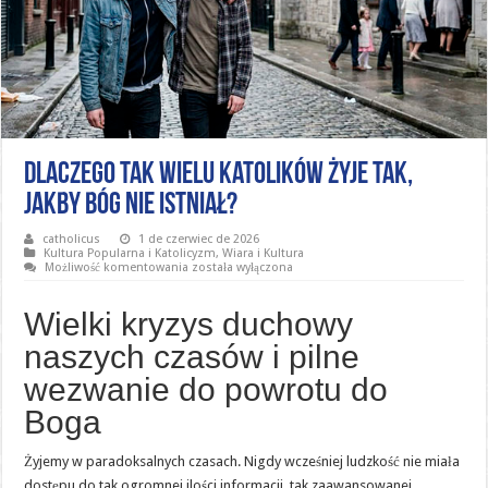
Dlaczego tak wielu katolików żyje tak,
jakby Bóg nie istniał?
catholicus
1 de czerwiec de 2026
Kultura Popularna i Katolicyzm
,
Wiara i Kultura
Dlaczego
Możliwość komentowania
została wyłączona
tak
wielu
katolików
Wielki kryzys duchowy
żyje
tak,
naszych czasów i pilne
jakby
Bóg
wezwanie do powrotu do
nie
istniał?
Boga
Żyjemy w paradoksalnych czasach. Nigdy wcześniej ludzkość nie miała
dostępu do tak ogromnej ilości informacji, tak zaawansowanej