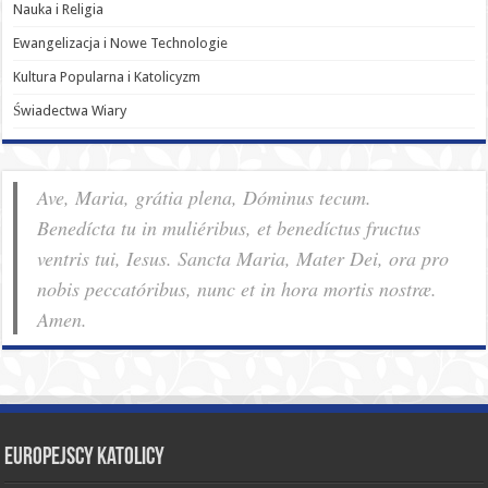
Nauka i Religia
Ewangelizacja i Nowe Technologie
Kultura Popularna i Katolicyzm
Świadectwa Wiary
Ave, Maria, grátia plena, Dóminus tecum.
Benedícta tu in muliéribus, et benedíctus fructus
ventris tui, Iesus. Sancta Maria, Mater Dei, ora pro
nobis pec­ca­tóribus, nunc et in hora mortis nostræ.
Amen.
Europejscy katolicy