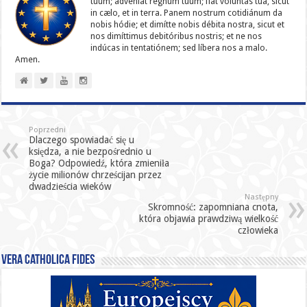
tuum; advéniat regnum tuum; fiat volúntas tua, sicut
in cælo, et in terra. Panem nostrum cotidiánum da
nobis hódie; et dimítte nobis débita nostra, sicut et
nos dimíttimus debitóribus nostris; et ne nos
indúcas in ten­ta­tiónem; sed líbera nos a malo.
Amen.
Poprzedni
Dlaczego spowiadać się u
księdza, a nie bezpośrednio u
Boga? Odpowiedź, która zmieniła
życie milionów chrześcijan przez
dwadzieścia wieków
Następny
Skromność: zapomniana cnota,
która objawia prawdziwą wielkość
człowieka
Vera catholica fides