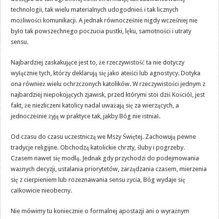
technologii, tak wielu materialnych udogodnień i tak licznych
możliwości komunikacji. A jednak równocześnie nigdy wcześniej nie
było tak powszechnego poczucia pustki, lęku, samotności i utraty
sensu.
Najbardziej zaskakujące jest to, że rzeczywistość ta nie dotyczy
wyłącznie tych, którzy deklarują się jako ateiści lub agnostycy. Dotyka
ona również wielu ochrzczonych katolików. W rzeczywistości jednym z
najbardziej niepokojących zjawisk, przed którymi stoi dziś Kościół, jest
fakt, że niezliczeni katolicy nadal uważają się za wierzących, a
jednocześnie żyją w praktyce tak, jakby Bóg nie istniał.
Od czasu do czasu uczestniczą we Mszy Świętej. Zachowują pewne
tradycje religijne. Obchodzą katolickie chrzty, śluby i pogrzeby.
Czasem nawet się modlą. Jednak gdy przychodzi do podejmowania
ważnych decyzji, ustalania priorytetów, zarządzania czasem, mierzenia
się z cierpieniem lub rozeznawania sensu życia, Bóg wydaje się
całkowicie nieobecny.
Nie mówimy tu koniecznie o formalnej apostazji ani o wyraźnym