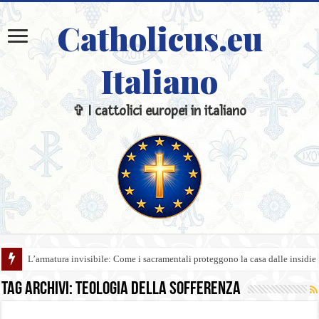
Catholicus.eu
Italiano
✞ I cattolici europei in italiano
L’armatura invisibile: Come i sacramentali proteggono la casa dalle insidie
Tag Archivi:
teologia della sofferenza