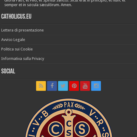
Glória Patri, et Fílio, et Spirítui Sancto. Sicut erat in princípio, et nunc et
semper et in sǽcula sæculórum. Amen.
Catholicus.eu
Lettera di presentazione
Avviso Legale
Politica sui Cookie
Informativa sulla Privacy
Social