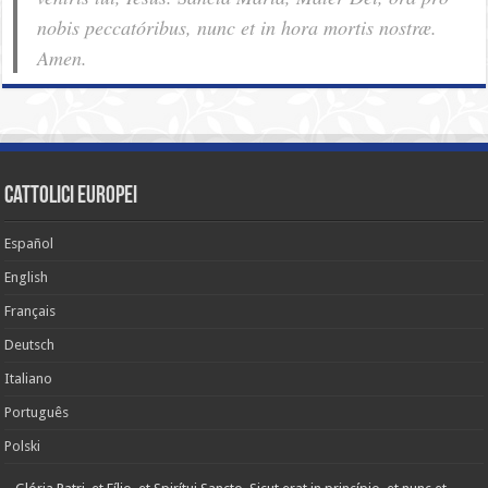
nobis pec­ca­tóribus, nunc et in hora mortis nostræ.
Amen.
cattolici europei
Español
English
Français
Deutsch
Italiano
Português
Polski