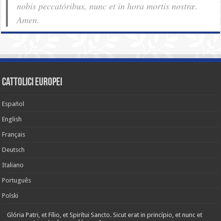
nobis pec­ca­tóribus, nunc et in hora mortis nostræ.
Amen.
cattolici europei
Español
English
Français
Deutsch
Italiano
Português
Polski
Glória Patri, et Fílio, et Spirítui Sancto. Sicut erat in princípio, et nunc et