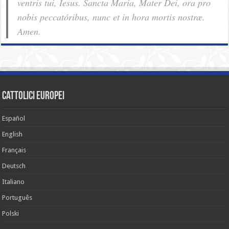
ventris tui, Iesus. Sancta Maria, Mater Dei, ora pro
nobis pec­ca­tóribus, nunc et in hora mortis nostræ.
Amen.
cattolici europei
Español
English
Français
Deutsch
Italiano
Português
Polski