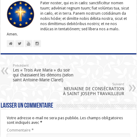
Pater noster, qui es in cælis: sanc­ti­ficétur nomen
tuum; advéniat regnum tuum; fiat volúntas tua, sicut
in cælo, et in terra. Panem nostrum cotidiánum da
nobis hódie; et dimítte nobis débita nostra, sicut et
nos dimíttimus debitóribus nostris; et ne nos
indúcas in ten­ta­tiónem; sed líbera nos a malo.
Amen.
Précédent
Les « Trois Ave Maria » du soir
qui chassaient les démons (selon
saint Antoine-Marie Claret)
Suivant
NEUVAINE DE CONSÉCRATION
À SAINT JOSEPH TRAVAILLEUR
Laisser un commentaire
Votre adresse e-mail ne sera pas publiée.
Les champs obligatoires
sont indiqués avec
*
Commentaire
*