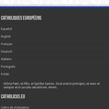
Catholiques européens
Español
English
Français
Deutsch
Italiano
Português
Polski
Glória Patri, et Fílio, et Spirítui Sancto. Sicut erat in princípio, et nunc et
semper et in sǽcula sæculórum. Amen.
Catholicus.eu
Lettre de motivation