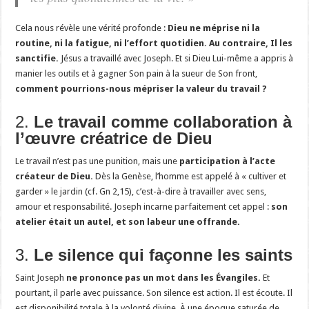
Cela nous révèle une vérité profonde :
Dieu ne méprise ni la
routine, ni la fatigue, ni l’effort quotidien. Au contraire, Il les
sanctifie.
Jésus a travaillé avec Joseph. Et si Dieu Lui-même a appris à
manier les outils et à gagner Son pain à la sueur de Son front,
comment pourrions-nous mépriser la valeur du travail ?
2.
Le travail comme collaboration à
l’œuvre créatrice de Dieu
Le travail n’est pas une punition, mais une
participation à l’acte
créateur de Dieu.
Dès la Genèse, l’homme est appelé à « cultiver et
garder » le jardin (cf. Gn 2,15), c’est-à-dire à travailler avec sens,
amour et responsabilité. Joseph incarne parfaitement cet appel :
son
atelier était un autel, et son labeur une offrande.
3.
Le silence qui façonne les saints
Saint Joseph
ne prononce pas un mot dans les Évangiles.
Et
pourtant, il parle avec puissance. Son silence est action. Il est écoute. Il
est disponibilité totale à la volonté divine. À une époque saturée de