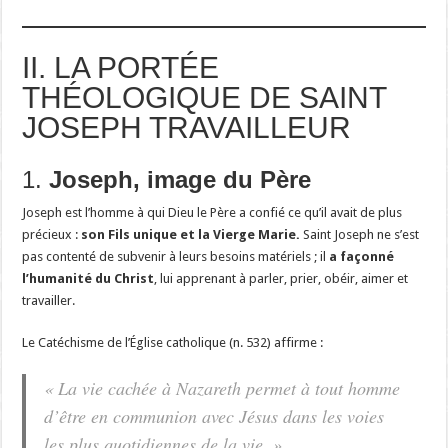
II. LA PORTÉE
THÉOLOGIQUE DE SAINT
JOSEPH TRAVAILLEUR
1.
Joseph, image du Père
Joseph est l’homme à qui Dieu le Père a confié ce qu’il avait de plus
précieux :
son Fils unique et la Vierge Marie.
Saint Joseph ne s’est
pas contenté de subvenir à leurs besoins matériels ; il
a façonné
l’humanité du Christ
, lui apprenant à parler, prier, obéir, aimer et
travailler.
Le Catéchisme de l’Église catholique (n. 532) affirme :
« La vie cachée à Nazareth permet à tout homme
d’être en communion avec Jésus dans les voies
les plus quotidiennes de la vie. »