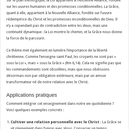
Sur le plan théologique, la Loi appartient à l’Ancienne Alliance, fondée
sur les œuvres humaines et des promesses conditionnelles. La Grâce,
quant à elle, appartient à la Nouvelle Alliance, fondée sur l’œuvre
rédemptrice du Christ et les promesses inconditionnelles de Dieu. Il
n’y a cependant pas de contradiction entre les deux, mais une
continuité dynamique : la Loi montre le chemin, et la Grâce nous donne
la force de le parcourir.
Ce thème met également en lumière l’importance de la liberté
chrétienne. Comme l’enseigne saint Paul, les croyants ne sont pas «
sous la Loi », mais « sous la Grâce » (Rm 6,14). Cela ne signifie pas que
les commandements sont obsolètes, mais que nous obéissons
désormais non par obligation extérieure, mais par un amour
transformateur né de notre relation avec le Christ.
Applications pratiques
Comment intégrer cet enseignement dans notre vie quotidienne ?
Voici quelques exemples concrets :
Cultiver une relation personnelle avec le Christ :
La Grâce se
vit pleinement dans l’union avec Jésus. Consacrer un temps