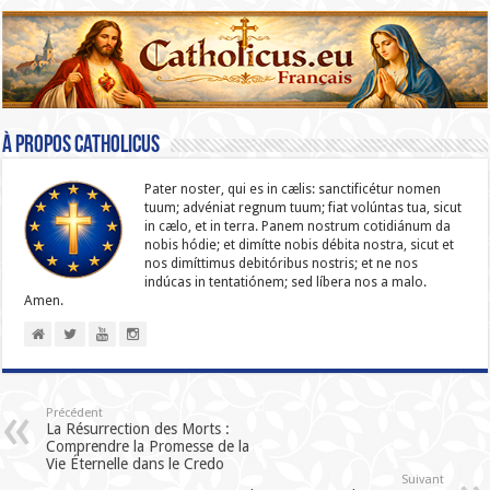
À propos catholicus
Pater noster, qui es in cælis: sanc­ti­ficétur nomen
tuum; advéniat regnum tuum; fiat volúntas tua, sicut
in cælo, et in terra. Panem nostrum cotidiánum da
nobis hódie; et dimítte nobis débita nostra, sicut et
nos dimíttimus debitóribus nostris; et ne nos
indúcas in ten­ta­tiónem; sed líbera nos a malo.
Amen.
Précédent
La Résurrection des Morts :
Comprendre la Promesse de la
Vie Éternelle dans le Credo
Suivant