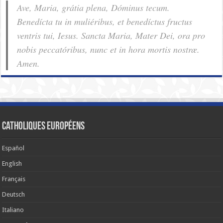
Ave, Maria, grátia plena, Dóminus tecum.
Benedícta tu in muliéribus, et benedíctus fructus
ventris tui, Iesus. Sancta Maria, Mater Dei, ora pro
nobis pec­ca­tóribus, nunc et in hora mortis nostræ.
Amen.
Catholiques européens
Español
English
Français
Deutsch
Italiano