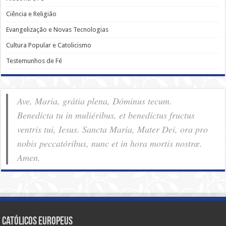
Ciência e Religião
Evangelização e Novas Tecnologias
Cultura Popular e Catolicismo
Testemunhos de Fé
Ave, Maria, grátia plena, Dóminus tecum.
Benedícta tu in muliéribus, et benedíctus fructus
ventris tui, Iesus. Sancta Maria, Mater Dei, ora pro
nobis pec­ca­tóribus, nunc et in hora mortis nostræ.
Amen.
Católicos Europeus