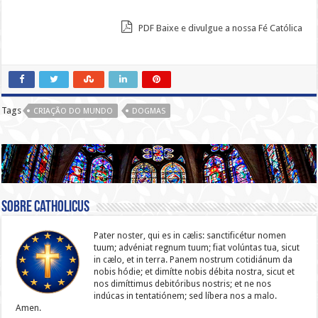
PDF Baixe e divulgue a nossa Fé Católica
Tags
CRIAÇÃO DO MUNDO
DOGMAS
Sobre catholicus
Pater noster, qui es in cælis: sanc­ti­ficétur nomen
tuum; advéniat regnum tuum; fiat volúntas tua, sicut
in cælo, et in terra. Panem nostrum cotidiánum da
nobis hódie; et dimítte nobis débita nostra, sicut et
nos dimíttimus debitóribus nostris; et ne nos
indúcas in ten­ta­tiónem; sed líbera nos a malo.
Amen.