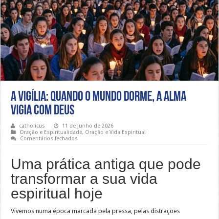
A Vigília: Quando o Mundo Dorme, a Alma
Vigia com Deus
catholicus
11 de Junho de 2026
Oração e Espiritualidade
,
Oração e Vida Espiritual
em
Comentários fechados
A
Vigília:
Quando
Uma prática antiga que pode
o
Mundo
transformar a sua vida
Dorme,
a
espiritual hoje
Alma
Vigia
com
Deus
Vivemos numa época marcada pela pressa, pelas distrações