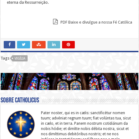
eterna da Ressurreição.
PDF Baixe e divulgue a nossa Fé Católica
Tags
VIGÍLIA
Sobre catholicus
Pater noster, qui es in cælis: sanc­ti­ficétur nomen
tuum; advéniat regnum tuum; fiat volúntas tua, sicut
in cælo, et in terra. Panem nostrum cotidiánum da
nobis hódie; et dimítte nobis débita nostra, sicut et
nos dimíttimus debitóribus nostris; et ne nos