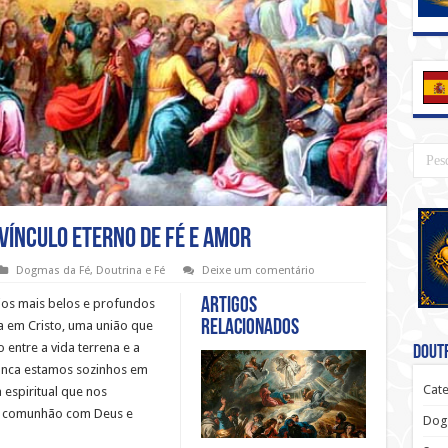
vínculo eterno de fé e amor
Dogmas da Fé
,
Doutrina e Fé
Deixe um comentário
Artigos
ios mais belos e profundos
relacionados
ja em Cristo, uma união que
entre a vida terrena e a
Doutr
nunca estamos sozinhos em
Cate
espiritual que nos
em comunhão com Deus e
Dog