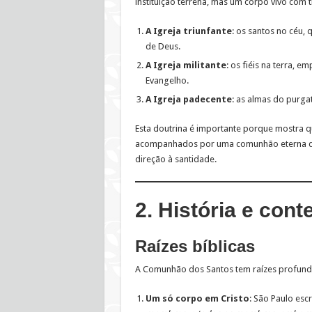
instituição terrena, mas um corpo vivo com 
A Igreja triunfante
: os santos no céu,
de Deus.
A Igreja militante
: os fiéis na terra, 
Evangelho.
A Igreja padecente
: as almas do purgat
Esta doutrina é importante porque mostra qu
acompanhados por uma comunhão eterna que 
direção à santidade.
2. História e cont
Raízes bíblicas
A Comunhão dos Santos tem raízes profundas
Um só corpo em Cristo
: São Paulo esc