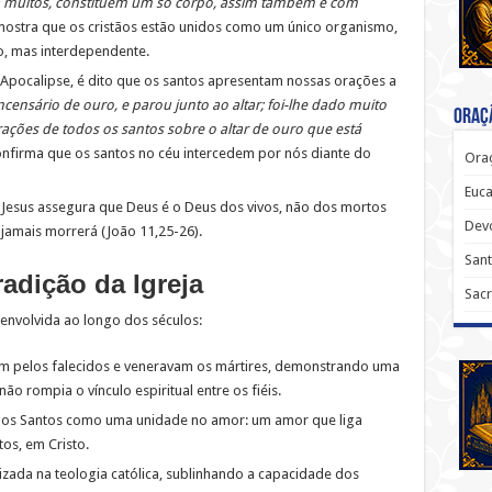
muitos, constituem um só corpo, assim também é com
o mostra que os cristãos estão unidos como um único organismo,
, mas interdependente.
o Apocalipse, é dito que os santos apresentam nossas orações a
censário de ouro, e parou junto ao altar; foi-lhe dado muito
Oraçã
ações de todos os santos sobre o altar de ouro que está
confirma que os santos no céu intercedem por nós diante do
Oraç
Euca
 Jesus assegura que Deus é o Deus dos vivos, não dos mortos
Dev
 jamais morrerá (João 11,25-26).
Sant
adição da Igreja
Sacr
envolvida ao longo dos séculos:
vam pelos falecidos e veneravam os mártires, demonstrando uma
o rompia o vínculo espiritual entre os fiéis.
dos Santos como uma unidade no amor: um amor que liga
os, em Cristo.
izada na teologia católica, sublinhando a capacidade dos