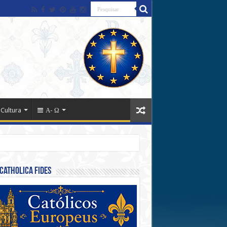
 Cultura
Α- Ω
Catholica Fides