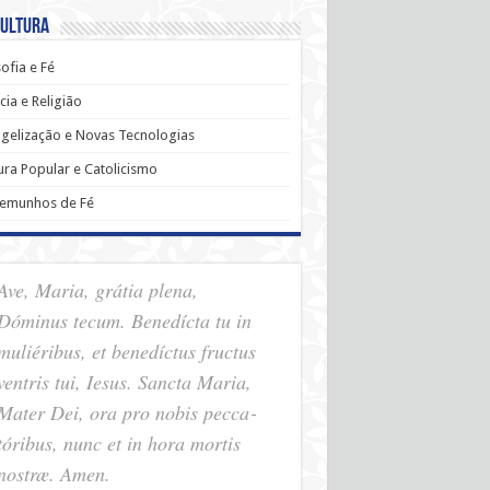
Cultura
sofia e Fé
cia e Religião
gelização e Novas Tecnologias
ura Popular e Catolicismo
temunhos de Fé
Ave, Maria, grátia plena,
Dóminus tecum. Benedícta tu in
muliéribus, et benedíctus fructus
ventris tui, Iesus. Sancta Maria,
Mater Dei, ora pro nobis pec­ca­
tóribus, nunc et in hora mortis
nostræ. Amen.