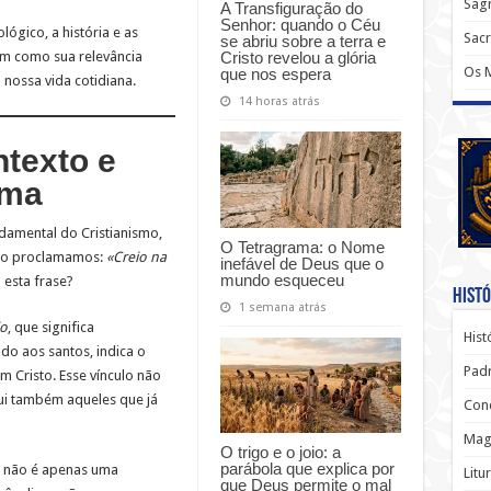
Sagr
A Transfiguração do
Senhor: quando o Céu
lógico, a história e as
Sac
se abriu sobre a terra e
Cristo revelou a glória
em como sua relevância
Os 
que nos espera
 nossa vida cotidiana.
14 horas atrás
ntexto e
ema
amental do Cristianismo,
O Tetragrama: o Nome
do proclamamos:
«Creio na
inefável de Deus que o
mundo esqueceu
 esta frase?
Histó
1 semana atrás
o
, que significa
Hist
do aos santos, indica o
Padr
m Cristo. Esse vínculo não
clui também aqueles que já
Conc
Magi
O trigo e o joio: a
parábola que explica por
a não é apenas uma
Litu
que Deus permite o mal