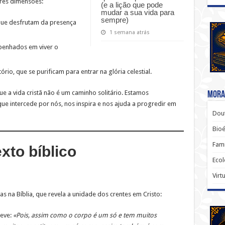
três dimensões:
(e a lição que pode
mudar a sua vida para
sempre)
 que desfrutam da presença
1 semana atrás
empenhados em viver o
ório, que se purificam para entrar na glória celestial.
e a vida cristã não é um caminho solitário. Estamos
Moral
intercede por nós, nos inspira e nos ajuda a progredir em
Dout
Bio
Famí
exto bíblico
Ecol
Virt
 na Bíblia, que revela a unidade dos crentes em Cristo:
reve:
«Pois, assim como o corpo é um só e tem muitos