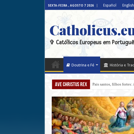
Español
English
SEXTA-FEIRA , AGOSTO 7 2026
Catholicus.e
✞ Católicos Europeus em Portuguê
Doutrina e Fé
História e Tra
Ave Christus Rex
Pais santos, filhos fortes