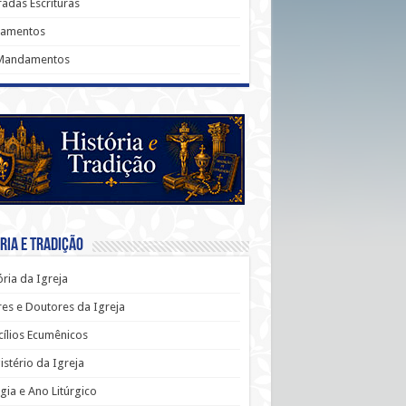
adas Escrituras
ramentos
Mandamentos
ria e Tradição
ória da Igreja
es e Doutores da Igreja
ílios Ecumênicos
stério da Igreja
rgia e Ano Litúrgico