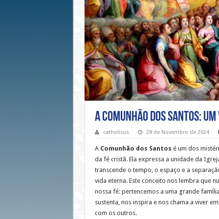
A Comunhão dos Santos: Um 
catholicus
28 de Novembro de 2024
A
Comunhão dos Santos
é um dos mistér
da fé cristã. Ela expressa a unidade da Igre
transcende o tempo, o espaço e a separação 
vida eterna. Este conceito nos lembra que 
nossa fé: pertencemos a uma grande família 
sustenta, nos inspira e nos chama a viver 
com os outros.