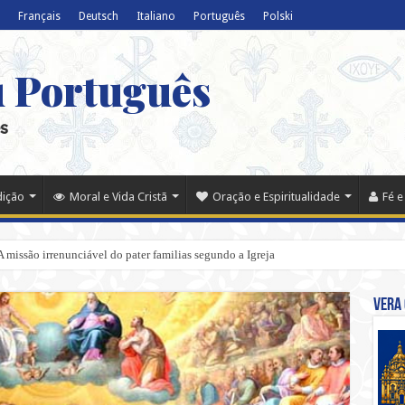
Français
Deutsch
Italiano
Português
Polski
u Português
s
dição
Moral e Vida Cristã
Oração e Espiritualidade
Fé e
: A missão irrenunciável do pater familias segundo a Igreja
Vera 