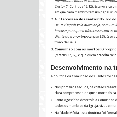
membros, e todos os membros, embora 
Cristo»
(1 Coríntios 12,12). Este versícul
em que cada membro tem um papel único
A intercessão dos santos
: No livro d
Deus:
«Depois veio outro anjo, com um in
incenso para que o oferecesse com as or
diante do trono»
(Apocalipse 8,3). Isso 
trono de Deus.
Comunhão com os mortos
: O próprio
(Mateus 22,32), e que quem acredita Nele
Desenvolvimento na tr
A doutrina da Comunhão dos Santos foi des
Nos primeiros séculos, os cristãos reza
clara compreensão de que a morte física nã
Santo Agostinho descrevia a Comunhão 
todos os membros da Igreja, vivos e mort
Na Idade Média, essa doutrina foi formal