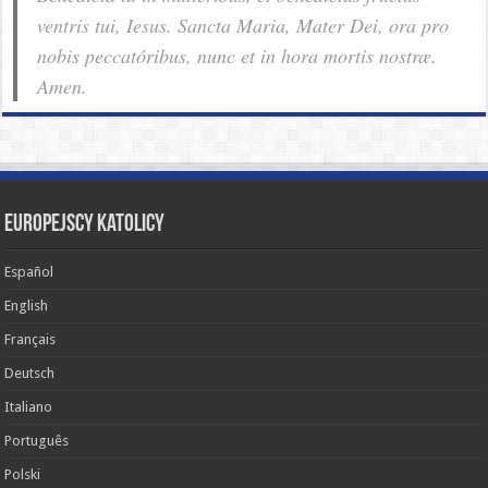
ventris tui, Iesus. Sancta Maria, Mater Dei, ora pro
nobis pec­ca­tóribus, nunc et in hora mortis nostræ.
Amen.
Europejscy katolicy
Español
English
Français
Deutsch
Italiano
Português
Polski