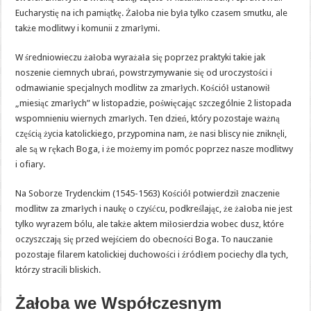
Eucharystię na ich pamiątkę. Żałoba nie była tylko czasem smutku, ale
także modlitwy i komunii z zmarłymi.
W średniowieczu żałoba wyrażała się poprzez praktyki takie jak
noszenie ciemnych ubrań, powstrzymywanie się od uroczystości i
odmawianie specjalnych modlitw za zmarłych. Kościół ustanowił
„miesiąc zmarłych” w listopadzie, poświęcając szczególnie 2 listopada
wspomnieniu wiernych zmarłych. Ten dzień, który pozostaje ważną
częścią życia katolickiego, przypomina nam, że nasi bliscy nie zniknęli,
ale są w rękach Boga, i że możemy im pomóc poprzez nasze modlitwy
i ofiary.
Na Soborze Trydenckim (1545-1563) Kościół potwierdził znaczenie
modlitw za zmarłych i naukę o czyśćcu, podkreślając, że żałoba nie jest
tylko wyrazem bólu, ale także aktem miłosierdzia wobec dusz, które
oczyszczają się przed wejściem do obecności Boga. To nauczanie
pozostaje filarem katolickiej duchowości i źródłem pociechy dla tych,
którzy stracili bliskich.
Żałoba we Współczesnym