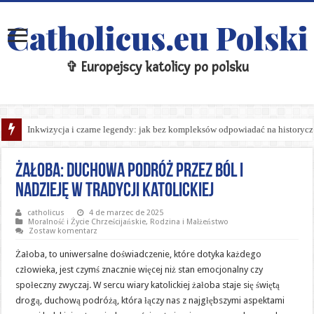
Catholicus.eu Polski
✞ Europejscy katolicy po polsku
Inkwizycja i czarne legendy: jak bez kompleksów odpowiadać na historycz
Żałoba: Duchowa Podróż Przez Ból i
Nadzieję w Tradycji Katolickiej
catholicus
4 de marzec de 2025
Moralność i Życie Chrześcijańskie
,
Rodzina i Małżeństwo
Zostaw komentarz
Żałoba, to uniwersalne doświadczenie, które dotyka każdego
człowieka, jest czymś znacznie więcej niż stan emocjonalny czy
społeczny zwyczaj. W sercu wiary katolickiej żałoba staje się świętą
drogą, duchową podróżą, która łączy nas z najgłębszymi aspektami