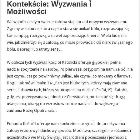
Kontekście: Wyzwania i
Możliwości
We współczesnym świecie żałoba staje przed nowymi wyzwaniami.
Żyjemy w kulturze, która często stara się unikać bólu, rozpraszając się
konsumpcją, rozrywką, a nawet zaprzeczając śmierci. Wielu ludzi nie
wie, jak zmierzyć się z żałobą, co może prowadzić do nierozwiązanego
bólu, depresji lub utraty sensu.
W obliczu tych wyzwań Kościół Katolicki oferuje głębokie i pełne
nadziei spojrzenie na żałobę. Po pierwsze, przypomina nam, że ból nie
jest czymś, czego powinniśmy unikać, ale czymś, co możemy ofiarować
Bogu. Jak mówi Psalm 34: „Pan jest blisko tych, którzy mają złamane
serce, i zbawia tych, którzy są utrapieni na duchu” (Ps 34,19). Żałoba,
gdy jest przeżywana w jedności z Chrystusem, może stać się drogą
uświęcenia, okazją do wzrostu w cnocie nadziei i do większego
zaufania Bożej Opatrzności.
Ponadto Kościół oferuje nam konkretne narzędzia do przeżywania
żałoby w zdrowy i duchowy sposób. Modlitwa, szczególnie różaniec i
uczestnictwo we Mszy Świętej, jest źródłem pocieszenia i jedności z