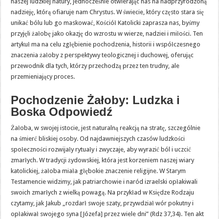
naszej ludzkiej natury, jednocześnie otwierając nas na nadprzyrodzoną
nadzieję, którą ofiaruje nam Chrystus. W świecie, który często stara się
unikać bólu lub go maskować, Kościół Katolicki zaprasza nas, byśmy
przyjęli żałobę jako okazję do wzrostu w wierze, nadziei i miłości. Ten
artykuł ma na celu zgłębienie pochodzenia, historii i współczesnego
znaczenia żałoby z perspektywy teologicznej i duchowej, oferując
przewodnik dla tych, którzy przechodzą przez ten trudny, ale
przemieniający proces.
Pochodzenie Żałoby: Ludzka i
Boska Odpowiedź
Żałoba, w swojej istocie, jest naturalną reakcją na stratę, szczególnie
na śmierć bliskiej osoby. Od najdawniejszych czasów ludzkości
społeczności rozwijały rytuały i zwyczaje, aby wyrazić ból i uczcić
zmarłych. W tradycji żydowskiej, która jest korzeniem naszej wiary
katolickiej, żałoba miała głębokie znaczenie religijne. W Starym
Testamencie widzimy, jak patriarchowie i naród izraelski opłakiwali
swoich zmarłych z wielką powagą. Na przykład w Księdze Rodzaju
czytamy, jak Jakub „rozdarł swoje szaty, przywdział wór pokutny i
opłakiwał swojego syna [Józefa] przez wiele dni” (Rdz 37,34). Ten akt