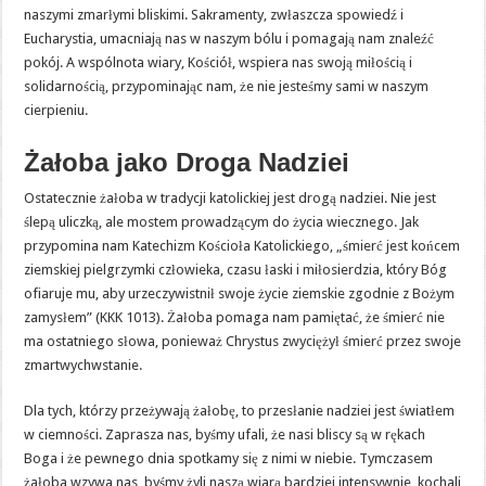
naszymi zmarłymi bliskimi. Sakramenty, zwłaszcza spowiedź i
Eucharystia, umacniają nas w naszym bólu i pomagają nam znaleźć
pokój. A wspólnota wiary, Kościół, wspiera nas swoją miłością i
solidarnością, przypominając nam, że nie jesteśmy sami w naszym
cierpieniu.
Żałoba jako Droga Nadziei
Ostatecznie żałoba w tradycji katolickiej jest drogą nadziei. Nie jest
ślepą uliczką, ale mostem prowadzącym do życia wiecznego. Jak
przypomina nam Katechizm Kościoła Katolickiego, „śmierć jest końcem
ziemskiej pielgrzymki człowieka, czasu łaski i miłosierdzia, który Bóg
ofiaruje mu, aby urzeczywistnił swoje życie ziemskie zgodnie z Bożym
zamysłem” (KKK 1013). Żałoba pomaga nam pamiętać, że śmierć nie
ma ostatniego słowa, ponieważ Chrystus zwyciężył śmierć przez swoje
zmartwychwstanie.
Dla tych, którzy przeżywają żałobę, to przesłanie nadziei jest światłem
w ciemności. Zaprasza nas, byśmy ufali, że nasi bliscy są w rękach
Boga i że pewnego dnia spotkamy się z nimi w niebie. Tymczasem
żałoba wzywa nas, byśmy żyli naszą wiarą bardziej intensywnie, kochali