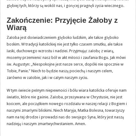
głębiej tych, którzy są wokół nas, i goręcej pragnęli życia wiecznego.
Zakończenie: Przyjęcie Żałoby z
Wiarą
Żałoba jest doświadczeniem głęboko ludzkim, ale także głęboko
boskim. W tradycji katolickiej nie jest tylko czasem smutku, ale także
łaski, duchowego wzrostu i nadziei. Przyjmując żałobę z wiarą,
możemy przemienić nasz ból w akt miłości i zaufania Bogu. Jak mówi
św. Augustyn: „Niespokojne jest nasze serce, dopóki nie spocznie w
Tobie, Panie.” Niech to będzie naszą pociechą i naszym celem,
zarówno w żałobie, jak i w całym naszym życiu.
W tym świecie pełnym niepewności i bólu wiara katolicka oferuje nam
światło, które nie gaśnie. Żałoba, przeżywana w Chrystusie, nie jest
końcem, ale początkiem nowego rozdziału w naszej relacji z Bogiem i
naszymi zmarłymi bliskimi. Niech Maryja, Matka Bolesna, towarzyszy
nam na tej drodze i prowadzi nas do swojego Syna, który jest naszą
nadzieją i naszym zmartwychwstaniem. Amen.