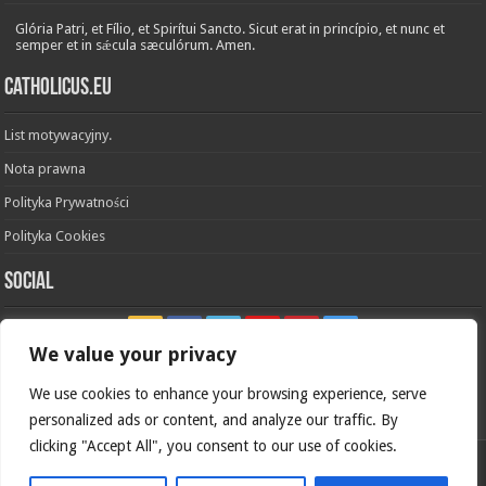
Glória Patri, et Fílio, et Spirítui Sancto. Sicut erat in princípio, et nunc et
semper et in sǽcula sæculórum. Amen.
Catholicus.eu
List motywacyjny.
Nota prawna
Polityka Prywatności
Polityka Cookies
Social
We value your privacy
We use cookies to enhance your browsing experience, serve
In nómine Patris, et Fílii, et Spíritus Sancti. Amen.
personalized ads or content, and analyze our traffic. By
clicking "Accept All", you consent to our use of cookies.
Polska wersja
Catholicus.eu
| Oryginalna wersja w języku
hiszpańskim