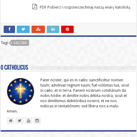
PDF Pobierz i rozpowszechniaj naszą wiarę katolicką
Tagi
ŻAŁOBA
O catholicus
Pater noster, qui es in cælis: sanc­ti­ficétur nomen
tuum; advéniat regnum tuum; fiat volúntas tua, sicut
in cælo, et in terra. Panem nostrum cotidiánum da
nobis hódie; et dimítte nobis débita nostra, sicut et
nos dimíttimus debitóribus nostris; et ne nos
indúcas in ten­ta­tiónem; sed líbera nos a malo.
Amen.