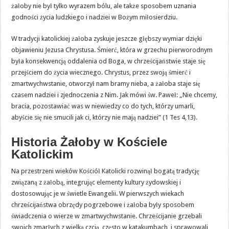
żałoby nie był tylko wyrazem bólu, ale także sposobem uznania
godności życia ludzkiego i nadziei w Bożym miłosierdziu.
W tradycji katolickiej żałoba zyskuje jeszcze głębszy wymiar dzięki
objawieniu Jezusa Chrystusa. Śmierć, która w grzechu pierworodnym
była konsekwencją oddalenia od Boga, w chrześcijaństwie staje się
przejściem do życia wiecznego. Chrystus, przez swoją śmierć i
zmartwychwstanie, otworzył nam bramy nieba, a żałoba staje się
czasem nadziei i zjednoczenia z Nim. Jak mówi św. Paweł: „Nie chcemy,
bracia, pozostawiać was w niewiedzy co do tych, którzy umarli,
abyście się nie smucili jak ci, którzy nie mają nadziei” (1 Tes 4,13).
Historia Żałoby w Kościele
Katolickim
Na przestrzeni wieków Kościół Katolicki rozwinął bogatą tradycję
związaną z żałobą, integrując elementy kultury żydowskiej i
dostosowując je w świetle Ewangelii. W pierwszych wiekach
chrześcijaństwa obrzędy pogrzebowe i żałoba były sposobem
świadczenia o wierze w zmartwychwstanie. Chrześcijanie grzebali
swoich zmarłych z wielką czcią, często w katakumbach, i sprawowali