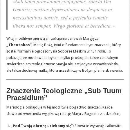
«Sub tuum praesidium confugimus, sancta Dei
Genitrix; nostras deprecationes ne despicias in
necessitatibus nostris, sed a periculis cunctis
libera nos semper, Virgo gloriosa et benedicta.»
W tej modlitwie pierwsi chrześcijanie uznawali Maryję za
„Theotokos”
, Matkę Bożą, tytuł o fundamentalnym znaczeniu, który
został formalnie ogłoszony na Soborze Efeskim w 431 roku. To
pokazuje, że modlitwa ta była nie tylko prośbą, ale także centralnym
stwierdzeniem teologicznym: Maryja nie jest jedynie wstawienniczką,
ale także duchową matką, która uczestniczy w Bożym planie zbawienia.
Znaczenie Teologiczne „Sub Tuum
Praesidium”
Mariologia odnajduje w tej modlitwie bogactwo znaczeń. Każde
słowo odzwierciedla wyjątkową relację Maryi z Bogiem i z ludzkością:
„Pod Twoją obronę uciekamy się”
: Słowa te wyrażają całkowite