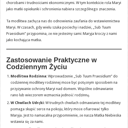
chorobami i trudnościami ekonomicznymi. W tym kontekście rola Maryi
jako matki opiekunki i schronienia nabiera szczególnego znaczenia.
Ta modlitwa zachęca nas do odnowienia zaufania do wstawiennictwa
Maryi. W czasach, gdy wielu szuka pociechy i nadziei, „Sub Tuum
Praesidium” przypomina, że nie jesteśmy sami: Maryja kroczy z nami
jako kochająca matka.
Zastosowanie Praktyczne w
Codziennym Życiu
Modlitwa Rodzinna
: Wprowadzenie „Sub Tuum Praesidium” do
codziennej modlitwy rodzinnej może być potężnym sposobem na
przyzywanie ochrony Maryi nad domem. Wspólne odmawianie
rano lub wieczorem wzmacnia jedność rodzinną.
W Chwilach Udręki
: W trudnych chwilach odmawianie tej modlitwy
pomaga skupić serce na pokoju, który może ofiarować tylko
Maryja. Jest to namacalna przypomnienie, że nasza Matka Niebieska
wstawia się za nami.