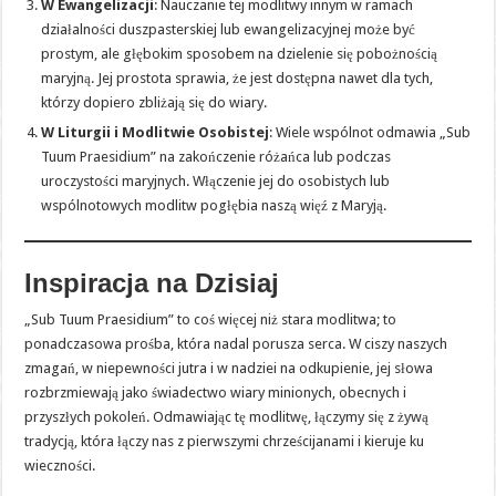
W Ewangelizacji
: Nauczanie tej modlitwy innym w ramach
działalności duszpasterskiej lub ewangelizacyjnej może być
prostym, ale głębokim sposobem na dzielenie się pobożnością
maryjną. Jej prostota sprawia, że jest dostępna nawet dla tych,
którzy dopiero zbliżają się do wiary.
W Liturgii i Modlitwie Osobistej
: Wiele wspólnot odmawia „Sub
Tuum Praesidium” na zakończenie różańca lub podczas
uroczystości maryjnych. Włączenie jej do osobistych lub
wspólnotowych modlitw pogłębia naszą więź z Maryją.
Inspiracja na Dzisiaj
„Sub Tuum Praesidium” to coś więcej niż stara modlitwa; to
ponadczasowa prośba, która nadal porusza serca. W ciszy naszych
zmagań, w niepewności jutra i w nadziei na odkupienie, jej słowa
rozbrzmiewają jako świadectwo wiary minionych, obecnych i
przyszłych pokoleń. Odmawiając tę modlitwę, łączymy się z żywą
tradycją, która łączy nas z pierwszymi chrześcijanami i kieruje ku
wieczności.