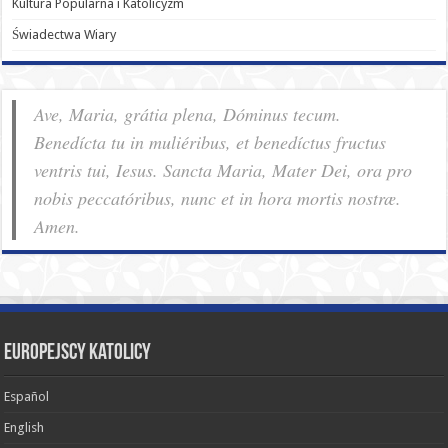
Kultura Popularna i Katolicyzm
Świadectwa Wiary
Ave, Maria, grátia plena, Dóminus tecum.
Benedícta tu in muliéribus, et benedíctus fructus
ventris tui, Iesus. Sancta Maria, Mater Dei, ora pro
nobis pec­ca­tóribus, nunc et in hora mortis nostræ.
Amen.
Europejscy katolicy
Español
English