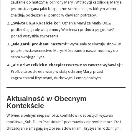
zaufanie do matczynej ochrony Maryi. W tradycji katolickiej Maryja
jest postrzegana jako bezpieczne schronienie, w którym wierni
znajdują pocieszenie i pomoc w chwilach potrzeby.
„Święta Boża Rodzicielko”
: Uznanie Maryi za Matkę Bożą
podkreśla jej rolę w tajemnicy Wcielenia i podnosi jej godność
ponad wszystkie stworzenia.
„Nie gardź prośbami naszymi”
: Wyrażenie to ukazuje ufność w
potężne wstawiennictwo Maryi, która zanosi nasze modlitwy do
serca swojego Syna.
„Ale od wszelkich niebezpieczeństw nas zawsze wybawiaj”
:
Prośba ta podkreśla wiarę w stałą ochronę Maryi przed
zagrożeniami fizycznymi, duchowymi i emocjonalnymi.
Aktualność w Obecnym
Kontekście
W świecie pełnym niepewności, konfliktów i osobistych wyzwań
modlitwa „Sub Tuum Praesidium” przemawia z niezwykłą mocą. Dziś
chrześcijanie zmagają się z prześladowaniami, kryzysami rodzinnymi,