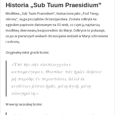
Historia „Sub Tuum Praesidium”
Modlitwa „Sub Tuum Praesidium”, tłumaczona jako „Pod Twoją
obronę”, sięga początków chrześcijaństwa. Została odkryta na
egipskim papirusie datowanym na III wiek, co czyni ją najstarszą
modlitwą skierowaną bezpośrednio do Maryi. Odkrycie to pokazuje,
że już w pierwszych wiekach chrześcijanie widzieli w Maryi schronienie
i ochronę.
Oryginalny tekst grecki brzmi:
«Ὑπὸ τὴν σὴν εὐσπλαγχνίαν
καταφεύγομεν, Θεοτόκε· τὰς ἡμῶν δεήσεις
μὴ παρίδης ἐν περιστάσει, ἀλλὰ ἐκ
κινδύνων ῥύσαι ἡμᾶς, μόνη ἁγνὴ, μόνη
εὐλογημένη.»
W wersji łacińskiej brzmi: