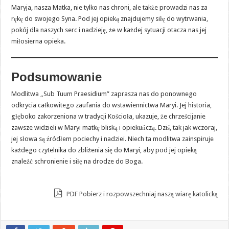
Maryja, nasza Matka, nie tylko nas chroni, ale także prowadzi nas za
rękę do swojego Syna. Pod jej opieką znajdujemy siłę do wytrwania,
pokój dla naszych serc i nadzieję, że w każdej sytuacji otacza nas jej
miłosierna opieka.
Podsumowanie
Modlitwa „Sub Tuum Praesidium” zaprasza nas do ponownego
odkrycia całkowitego zaufania do wstawiennictwa Maryi. Jej historia,
głęboko zakorzeniona w tradycji Kościoła, ukazuje, że chrześcijanie
zawsze widzieli w Maryi matkę bliską i opiekuńczą. Dziś, tak jak wczoraj,
jej słowa są źródłem pociechy i nadziei. Niech ta modlitwa zainspiruje
każdego czytelnika do zbliżenia się do Maryi, aby pod jej opieką
znaleźć schronienie i siłę na drodze do Boga.
PDF Pobierz i rozpowszechniaj naszą wiarę katolicką