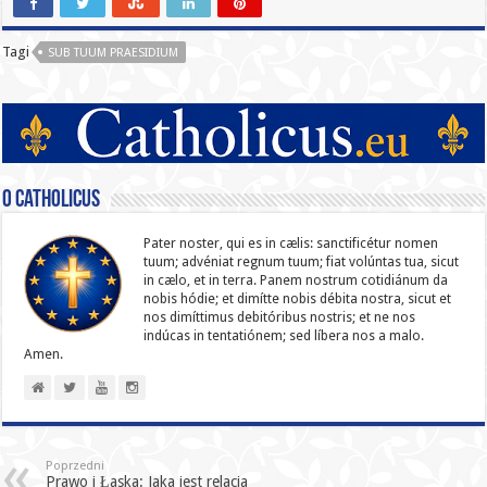
Tagi
SUB TUUM PRAESIDIUM
O catholicus
Pater noster, qui es in cælis: sanc­ti­ficétur nomen
tuum; advéniat regnum tuum; fiat volúntas tua, sicut
in cælo, et in terra. Panem nostrum cotidiánum da
nobis hódie; et dimítte nobis débita nostra, sicut et
nos dimíttimus debitóribus nostris; et ne nos
indúcas in ten­ta­tiónem; sed líbera nos a malo.
Amen.
Poprzedni
Prawo i Łaska: Jaka jest relacja