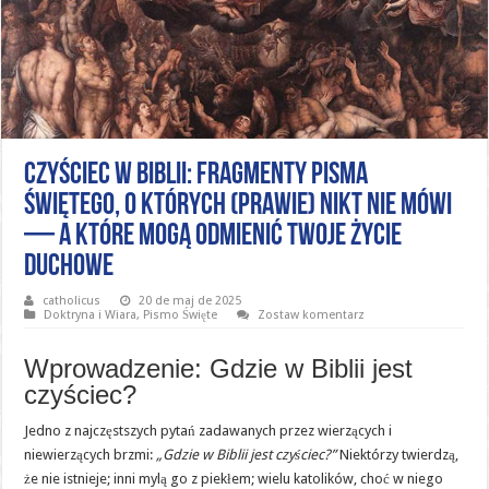
Czyściec w Biblii: fragmenty Pisma
Świętego, o których (prawie) nikt nie mówi
— a które mogą odmienić twoje życie
duchowe
catholicus
20 de maj de 2025
Doktryna i Wiara
,
Pismo Święte
Zostaw komentarz
Wprowadzenie: Gdzie w Biblii jest
czyściec?
Jedno z najczęstszych pytań zadawanych przez wierzących i
niewierzących brzmi:
„Gdzie w Biblii jest czyściec?”
Niektórzy twierdzą,
że nie istnieje; inni mylą go z piekłem; wielu katolików, choć w niego