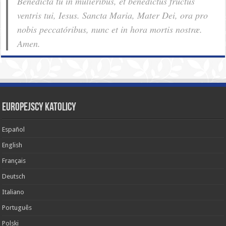
Benedícta tu in muliéribus, et benedíctus fructus
ventris tui, Iesus. Sancta Maria, Mater Dei, ora pro
nobis pec­ca­tóribus, nunc et in hora mortis nostræ.
Amen.
Europejscy katolicy
Español
English
Français
Deutsch
Italiano
Português
Polski