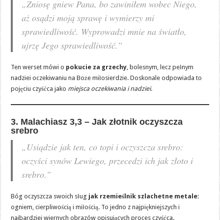
„Zniosę gniew Pana, bo zawiniłem wobec Niego,
aż osądzi moją sprawę i wymierzy mi
sprawiedliwość. Wyprowadzi mnie na światło,
ujrzę Jego sprawiedliwość.”
Ten werset mówi o
pokucie za grzechy
, bolesnym, lecz pełnym
nadziei oczekiwaniu na Boże miłosierdzie. Doskonale odpowiada to
pojęciu czyśćca jako
miejsca oczekiwania i nadziei
.
3. Malachiasz 3,3 – Jak złotnik oczyszcza
srebro
„Usiądzie jak ten, co topi i oczyszcza srebro:
oczyści synów Lewiego, przecedzi ich jak złoto i
srebro.”
Bóg oczyszcza swoich sług
jak rzemieślnik szlachetne metale
:
ogniem, cierpliwością i miłością. To jedno z najpiękniejszych i
najbardziej wiernych obrazów opisujących proces czyśćca.