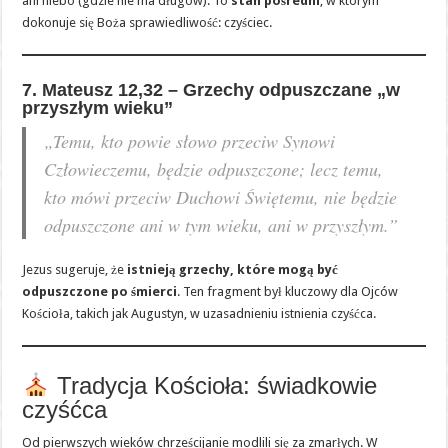
ani niebo (gdzie nie ma długów). To
stan pośredni
, w którym
dokonuje się Boża sprawiedliwość: czyściec.
7. Mateusz 12,32 – Grzechy odpuszczane „w
przyszłym wieku”
„Temu, kto powie słowo przeciw Synowi
Człowieczemu, będzie odpuszczone; lecz temu,
kto mówi przeciw Duchowi Świętemu, nie będzie
odpuszczone ani w tym wieku, ani w przyszłym.”
Jezus sugeruje, że
istnieją grzechy, które mogą być
odpuszczone po śmierci
. Ten fragment był kluczowy dla Ojców
Kościoła, takich jak Augustyn, w uzasadnieniu istnienia czyśćca.
Tradycja Kościoła: świadkowie
czyśćca
Od pierwszych wieków chrześcijanie modlili się za zmarłych. W