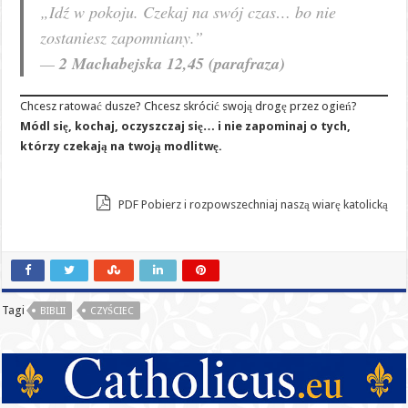
„Idź w pokoju. Czekaj na swój czas… bo nie
zostaniesz zapomniany.”
—
2 Machabejska 12,45 (parafraza)
Chcesz ratować dusze? Chcesz skrócić swoją drogę przez ogień?
Módl się, kochaj, oczyszczaj się… i nie zapominaj o tych,
którzy czekają na twoją modlitwę.
PDF Pobierz i rozpowszechniaj naszą wiarę katolicką
Tagi
BIBLII
CZYŚCIEC