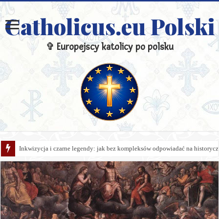
Catholicus.eu Polski
✞ Europejscy katolicy po polsku
Inkwizycja i czarne legendy: jak bez kompleksów odpowiadać na historycz