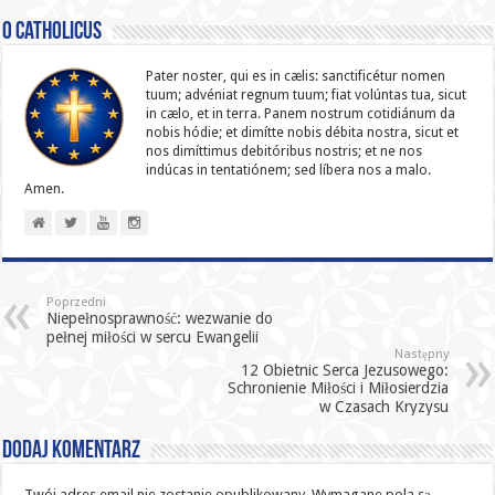
O catholicus
Pater noster, qui es in cælis: sanc­ti­ficétur nomen
tuum; advéniat regnum tuum; fiat volúntas tua, sicut
in cælo, et in terra. Panem nostrum cotidiánum da
nobis hódie; et dimítte nobis débita nostra, sicut et
nos dimíttimus debitóribus nostris; et ne nos
indúcas in ten­ta­tiónem; sed líbera nos a malo.
Amen.
Poprzedni
Niepełnosprawność: wezwanie do
pełnej miłości w sercu Ewangelii
Następny
12 Obietnic Serca Jezusowego:
Schronienie Miłości i Miłosierdzia
w Czasach Kryzysu
Dodaj komentarz
Twój adres email nie zostanie opublikowany.
Wymagane pola są