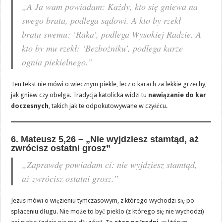
„A Ja wam powiadam: Każdy, kto się gniewa na
swego brata, podlega sądowi. A kto by rzekł
bratu swemu: ‘Raka’, podlega Wysokiej Radzie. A
kto by mu rzekł: ‘Bezbożniku’, podlega karze
ognia piekielnego.”
Ten tekst nie mówi o wiecznym piekle, lecz o karach za lekkie grzechy,
jak gniew czy obelga. Tradycja katolicka widzi tu
nawiązanie do kar
doczesnych
, takich jak te odpokutowywane w czyśćcu.
6. Mateusz 5,26 – „Nie wyjdziesz stamtąd, aż
zwrócisz ostatni grosz”
„Zaprawdę powiadam ci: nie wyjdziesz stamtąd,
aż zwrócisz ostatni grosz.”
Jezus mówi o więzieniu tymczasowym, z którego wychodzi się po
spłaceniu długu. Nie może to być piekło (z którego się nie wychodzi)