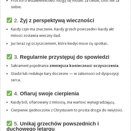
Proś ich o wstawiennictwo: mogą się modlić za ciebie, choć nie za
siebie.
2.
Żyj z perspektywą wieczności
Każdy czyn ma znaczenie. Każdy grzech powszedni i każdy akt
miłości zostawia wieczny ślad.
Już teraz żyj oczyszczeniem, które kiedyś może cię spotkać.
3.
Regularnie przystępuj do spowiedzi
Sakrament pojednania
zmniejsza konieczność oczyszczenia
.
Gładzi lub redukuje kary doczesne — w zależności od dyspozycji
serca.
4.
Ofiaruj swoje cierpienia
Każdy ból, ofiarowany z miłością, ma wartość wynagradzającą.
Cierpienie zjednoczone z Chrystusem to prosta droga do świętości.
5.
Unikaj grzechów powszednich i
duchowego letargu