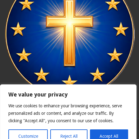
We value your privacy
We use cookies to enhance your browsing experience, serve
In nómine Patris, et Fílii, et Spíritus Sancti. Amen.
personalized ads or content, and analyze our traffic. By
clicking "Accept All", you consent to our use of cookies.
Polska wersja
Catholicus.eu
| Oryginalna wersja w języku
hiszpańskim
Customize
Reject All
Accept All