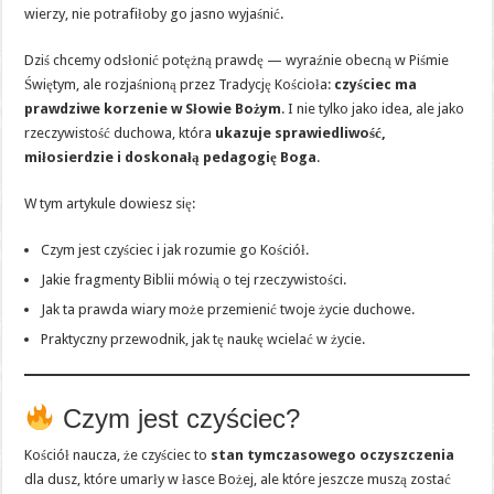
wierzy, nie potrafiłoby go jasno wyjaśnić.
Dziś chcemy odsłonić potężną prawdę — wyraźnie obecną w Piśmie
Świętym, ale rozjaśnioną przez Tradycję Kościoła:
czyściec ma
prawdziwe korzenie w Słowie Bożym
. I nie tylko jako idea, ale jako
rzeczywistość duchowa, która
ukazuje sprawiedliwość,
miłosierdzie i doskonałą pedagogię Boga
.
W tym artykule dowiesz się:
Czym jest czyściec i jak rozumie go Kościół.
Jakie fragmenty Biblii mówią o tej rzeczywistości.
Jak ta prawda wiary może przemienić twoje życie duchowe.
Praktyczny przewodnik, jak tę naukę wcielać w życie.
Czym jest czyściec?
Kościół naucza, że czyściec to
stan tymczasowego oczyszczenia
dla dusz, które umarły w łasce Bożej, ale które jeszcze muszą zostać