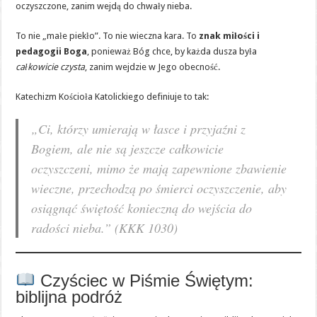
oczyszczone, zanim wejdą do chwały nieba.
To nie „małe piekło”. To nie wieczna kara. To
znak miłości i
pedagogii Boga
, ponieważ Bóg chce, by każda dusza była
całkowicie czysta
, zanim wejdzie w Jego obecność.
Katechizm Kościoła Katolickiego definiuje to tak:
„Ci, którzy umierają w łasce i przyjaźni z
Bogiem, ale nie są jeszcze całkowicie
oczyszczeni, mimo że mają zapewnione zbawienie
wieczne, przechodzą po śmierci oczyszczenie, aby
osiągnąć świętość konieczną do wejścia do
radości nieba.” (KKK 1030)
Czyściec w Piśmie Świętym:
biblijna podróż