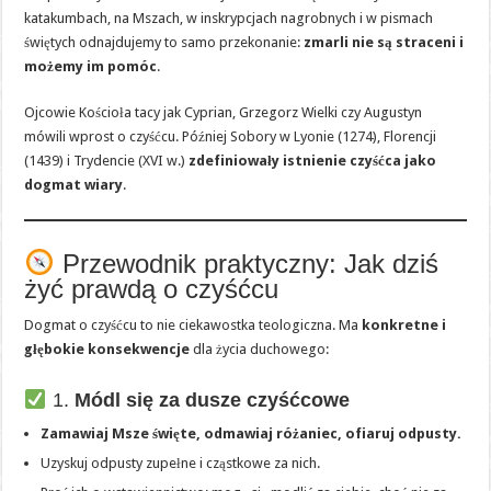
katakumbach, na Mszach, w inskrypcjach nagrobnych i w pismach
świętych odnajdujemy to samo przekonanie:
zmarli nie są straceni i
możemy im pomóc
.
Ojcowie Kościoła tacy jak Cyprian, Grzegorz Wielki czy Augustyn
mówili wprost o czyśćcu. Później Sobory w Lyonie (1274), Florencji
(1439) i Trydencie (XVI w.)
zdefiniowały istnienie czyśćca jako
dogmat wiary
.
Przewodnik praktyczny: Jak dziś
żyć prawdą o czyśćcu
Dogmat o czyśćcu to nie ciekawostka teologiczna. Ma
konkretne i
głębokie konsekwencje
dla życia duchowego:
1.
Módl się za dusze czyśćcowe
Zamawiaj Msze święte, odmawiaj różaniec, ofiaruj odpusty.
Uzyskuj odpusty zupełne i cząstkowe za nich.