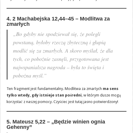
4. 2 Machabejska 12,44–45 – Modlitwa za
zmarłych
„Bo gdyby nie spodziewał się, że polegli
powstaną, byłoby rzeczą zbyteczną i głupią
modlić się za zmarłych. A skoro myślał, że dla
tych, co pobożnie zasnęli, przygotowana jest
najwspanialsza nagroda – była to święta i
pobożna myśl.”
Ten fragment jest fundamentalny. Modlitwa za zmarłych
ma sens
tylko wtedy, gdy istnieje stan pośredni
, w którym dusze mogą
korzystać z naszej pomocy. Czyściec jest tutaj jasno potwierdzony!
5. Mateusz 5,22 – „Będzie winien ognia
Gehenny”