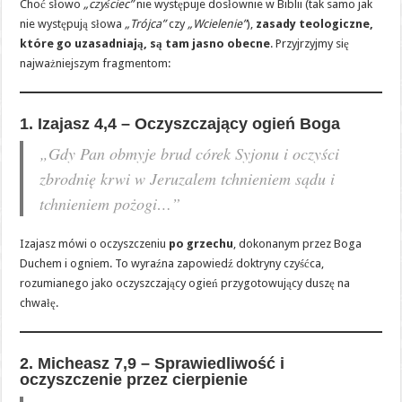
Choć słowo
„czyściec”
nie występuje dosłownie w Biblii (tak samo jak
nie występują słowa
„Trójca”
czy
„Wcielenie”
),
zasady teologiczne,
które go uzasadniają, są tam jasno obecne
. Przyjrzyjmy się
najważniejszym fragmentom:
1. Izajasz 4,4 – Oczyszczający ogień Boga
„Gdy Pan obmyje brud córek Syjonu i oczyści
zbrodnię krwi w Jeruzalem tchnieniem sądu i
tchnieniem pożogi…”
Izajasz mówi o oczyszczeniu
po grzechu
, dokonanym przez Boga
Duchem i ogniem. To wyraźna zapowiedź doktryny czyśćca,
rozumianego jako oczyszczający ogień przygotowujący duszę na
chwałę.
2. Micheasz 7,9 – Sprawiedliwość i
oczyszczenie przez cierpienie