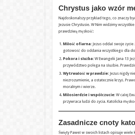
Chrystus jako wzór m
Najdoskonalszy przykład tego, co znaczy by
Jezusie Chrystusie. W Nim widzimy wszystkie 
prawdziwą męskość:
Miłość ofiarna
: Jezus oddał swoje życie 
gotowość do oddania wszystkiego dla dob
Pokora i służba
: W Ewangelii Jana 13 J
przywództwo polega na służbie. Prawdziw
Wytrwałość w prawdzie
: Jezus nigdy n
niezrozumienie, a ostatecznie krzyż. Pr
moralnym i wierze.
Miłosierdzie i współczucie
: W całej Ew
przywraca ludzi do życia. Katolicka męsk
Zasadnicze cnoty kat
Święty Paweł w swoich listach opisuje wiel