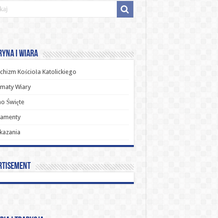
yna i Wiara
chizm Kościoła Katolickiego
maty Wiary
o Święte
ramenty
kazania
rtisement