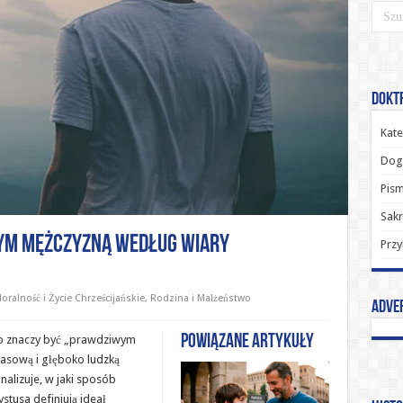
Doktr
Kate
Dog
Pism
Sak
ym mężczyzną według wiary
Przy
oralność i Życie Chrześcijańskie
,
Rodzina i Małżeństwo
Adve
Powiązane artykuły
o to znaczy być „prawdziwym
zasową i głęboko ludzką
nalizuje, w jaki sposób
stusa definiują ideał