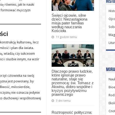
Histo
ię również, jak te nauki
y formować mężczyzn
Hist
Święci ojcowie, silne
Ojco
dzieci: Niezastąpiona
misja pater familias
według nauczania
Sob
Kościoła
ści
Magi
11 godzin temu
konstrukcję kulturową, lecz
Litu
iłość i plan dla świata.
zną, władzą czy sukcesem
ci i służbie innym, na wzór
Moral
Dlaczego prawo ludzkie,
które ignoruje prawo
orzył człowieka na swój
naturalne, staje się
Nauk
yzna jest powołany, by
przemocą: św. Tomasz z
Akwinu, dobro wspólne i
liwość, miłosierdzie,
Bioe
kryzys pozytywizmu
żczyzną nie oznacza jedynie
prawniczego
Rodz
boko duchowej i wspólnotowej
3 dni temu
Ekol
Cnot
Roztropność polityczna: