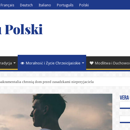
Français
Deutsch
Italiano
Português
Polski
 Polski
Tradycja
Moralność i Życie Chrześcijańskie
Modlitwa i Duchowo
 sakramentalia chronią dom przed zasadzkami nieprzyjaciela
Vera 