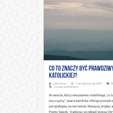
Co to znaczy być prawdziw
katolickiej?
catholicus
7 de styczeń de 2025
M
Zostaw komentarz
W świecie, który nieustannie redefiniuje, c
mężczyzną”, wiara katolicka oferuje ponadc
perspektywę na ten temat. Niniejszy artykuł a
Pismo Święte, Tradycja i przykład Jezusa Chry