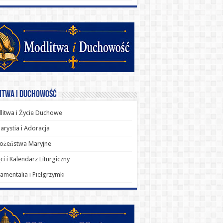
itwa i Duchowość
itwa i Życie Duchowe
arystia i Adoracja
ożeństwa Maryjne
ci i Kalendarz Liturgiczny
amentalia i Pielgrzymki