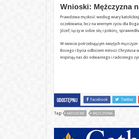
Wnioski: Mężczyzna n
Prawdziwa męskość według wiary katolickiej
oczekiwania, lecz na wiernym życiu dla Boga 
Józef, łączy w sobie siłę i pokorę, sprawiedl
W świecie potrzebującym świętych mężczyzn 
Bożego i bycia odbiciem miłości Chrystusa w
inspirują nas do odważnego i radosnego ży
Facebook
Twitter
Udostępnij
Tagi
KATOLICKIE
MĘŻCZYZNA