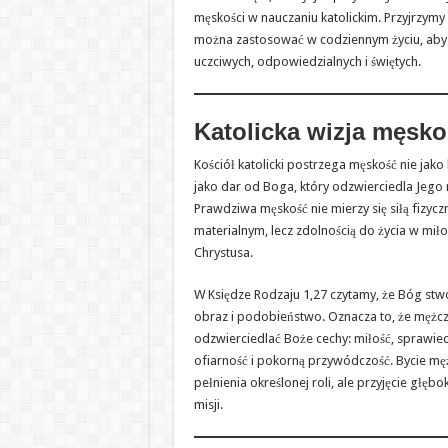
męskości w nauczaniu katolickim. Przyjrzymy s
można zastosować w codziennym życiu, ab
uczciwych, odpowiedzialnych i świętych.
Katolicka wizja męsko
Kościół katolicki postrzega męskość nie jako 
jako dar od Boga, który odzwierciedla Jego m
Prawdziwa męskość nie mierzy się siłą fizyc
materialnym, lecz zdolnością do życia w miłoś
Chrystusa.
W Księdze Rodzaju 1,27 czytamy, że Bóg stw
obraz i podobieństwo. Oznacza to, że mężcz
odzwierciedlać Boże cechy: miłość, sprawied
ofiarność i pokorną przywódczość. Bycie mę
pełnienia określonej roli, ale przyjęcie głę
misji.