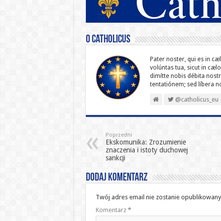
O catholicus
Pater noster, qui es in cæ
volúntas tua, sicut in cæl
dimítte nobis débita nostr
ten­ta­tiónem; sed líbera 
@catholicus_eu
Poprzedni
Ekskomunika: Zrozumienie
znaczenia i istoty duchowej
sankcji
Dodaj komentarz
Twój adres email nie zostanie opublikowany
Komentarz
*