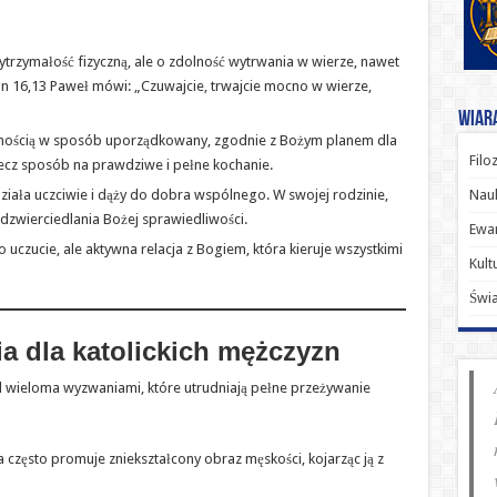
wytrzymałość fizyczną, ale o zdolność wytrwania w wierze, nawet
ian 16,13 Paweł mówi: „Czuwajcie, trwajcie mocno w wierze,
Wiara
alnością w sposób uporządkowany, zgodnie z Bożym planem dla
Filo
, lecz sposób na prawdziwe i pełne kochanie.
Nauk
iała uczciwie i dąży do dobra wspólnego. W swojej rodzinie,
dzwierciedlania Bożej sprawiedliwości.
Ewan
lko uczucie, ale aktywna relacja z Bogiem, która kieruje wszystkimi
Kult
Świ
 dla katolickich mężczyzn
ed wieloma wyzwaniami, które utrudniają pełne przeżywanie
a często promuje zniekształcony obraz męskości, kojarząc ją z