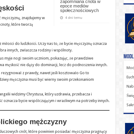
zapomniana cnota w
epoce mediów
ęskości
społecznościowych
ć mężczyzną, znajdujemy w
4 dni temu
cnoty, które tworzą
z miłości do ludzkości. Uczy nas to, że bycie mężczyzną oznacza
ra innych, zwłaszcza rodziny i wspólnoty.
Modl
ezus myje nogi swoim uczniom, pokazując, że prawdziwe
a męskość nie dąży do dominacji, lecz do podnoszenia innych.
Modl
ie rezygnował z prawdy, nawet jeśli kosztowało Go to
Euch
awdziwy mężczyzna musi być wierny swoim przekonaniom
Nab
angelii widzimy Chrystusa, który uzdrawia, przebacza i
Świę
ość oznacza bycie współczującym i wrażliwym na potrzeby innych.
Sakr
olickiego mężczyzny
e kluczowych cnót, które powinien posiadać mężczyzna pragnący