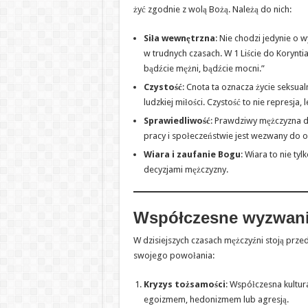
żyć zgodnie z wolą Bożą. Należą do nich:
Siła wewnętrzna
: Nie chodzi jedynie o 
w trudnych czasach. W 1 Liście do Korynt
bądźcie mężni, bądźcie mocni.”
Czystość
: Cnota ta oznacza życie seksu
ludzkiej miłości. Czystość to nie represja
Sprawiedliwość
: Prawdziwy mężczyzna dz
pracy i społeczeństwie jest wezwany do o
Wiara i zaufanie Bogu
: Wiara to nie ty
decyzjami mężczyzny.
Współczesne wyzwania
W dzisiejszych czasach mężczyźni stoją prz
swojego powołania:
Kryzys tożsamości
: Współczesna kultur
egoizmem, hedonizmem lub agresją.