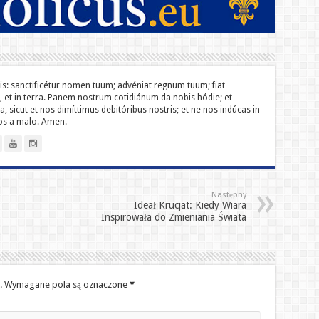
lis: sanc­ti­ficétur nomen tuum; advéniat regnum tuum; fiat
o, et in terra. Panem nostrum cotidiánum da nobis hódie; et
a, sicut et nos dimíttimus debitóribus nostris; et ne nos indúcas in
nos a malo. Amen.
Następny
Ideał Krucjat: Kiedy Wiara
Inspirowała do Zmieniania Świata
.
Wymagane pola są oznaczone
*