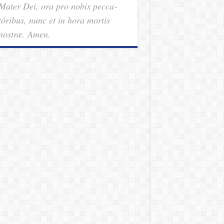
Mater Dei, ora pro nobis pec­ca­
tóribus, nunc et in hora mortis
nostræ. Amen.