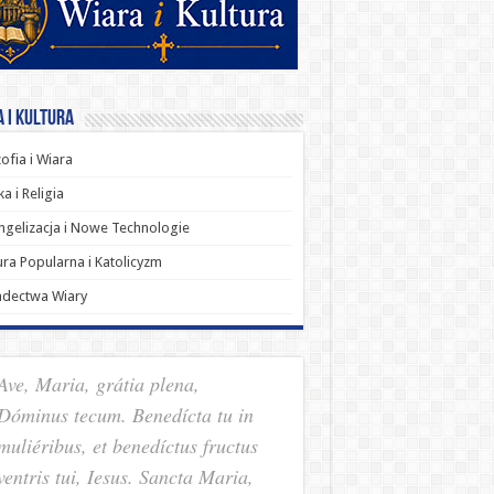
 i Kultura
zofia i Wiara
a i Religia
gelizacja i Nowe Technologie
ura Popularna i Katolicyzm
adectwa Wiary
Ave, Maria, grátia plena,
Dóminus tecum. Benedícta tu in
muliéribus, et benedíctus fructus
ventris tui, Iesus. Sancta Maria,