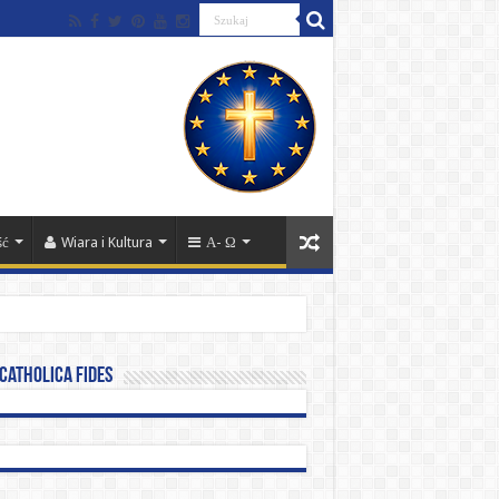
ść
Wiara i Kultura
Α- Ω
catholica fides