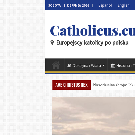
Español
English
SOBOTA , 8 SIERPNIA 2026
Catholicus.eu
✞ Europejscy katolicy po polsku
Doktryna i Wiara
Historia i 
Ave Christus Rex
Niewidzialna zbroja: Jak