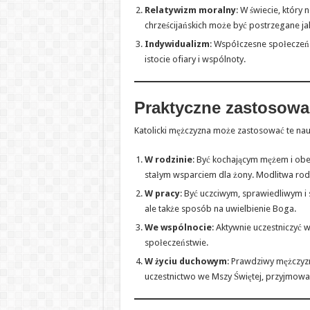
Relatywizm moralny
: W świecie, który
chrześcijańskich może być postrzegane jak
Indywidualizm
: Współczesne społeczeń
istocie ofiary i wspólnoty.
Praktyczne zastosowa
Katolicki mężczyzna może zastosować te na
W rodzinie
: Być kochającym mężem i obe
stałym wsparciem dla żony. Modlitwa rodz
W pracy
: Być uczciwym, sprawiedliwym i 
ale także sposób na uwielbienie Boga.
We wspólnocie
: Aktywnie uczestniczyć 
społeczeństwie.
W życiu duchowym
: Prawdziwy mężczyzn
uczestnictwo we Mszy Świętej, przyjmowa